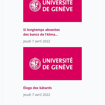
Kaiser Laurent
40
Karch François
40
Lafont Anne
15
Lallemant Bastien
15
Si longtemps absentes
des bancs de l’Alma
Lammar Stéphanie
1
Mater
jeudi 7 avril 2022
Lavallé Bernard
15
Lecoq Titiou
15
Lieberherr-Gardiol Françoise
9
Louis-Courvoisier Micheline
23
Loutan Louis
10
Luescher Christian
40
Éloge des bâtards
Manfrini Aragno Ivonne
40
jeudi 7 avril 2022
Mantilleri Brigitte
15