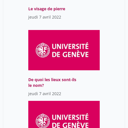
Frei Constance
9
Le visage de pierre
jeudi 7 avril 2022
Félix François
40
Gache Pascal
40
Geissbühler Antoine
40
Gerhard Wanner
23
Gisin Nicolas
10
Gretz Mélanie
9
Guex Samuel
40
De quoi les lieux sont-ils
Hagemann Hans-Rudolf
le nom?
9
jeudi 7 avril 2022
Hausmann Jean-Claude
40
Head Anne-Lise
23
Herren André
40
Herrmann Irène
15