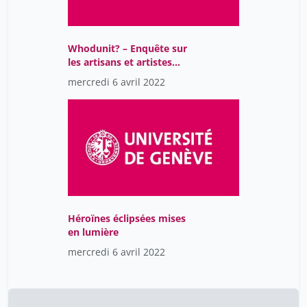
Stiefel Adrian
1
Sturm Fabienne Xavière
10
Whodunit? – Enquête sur
Suter Anne
23
les artisans et artistes
antiques
Taithe Bertrand
15
mercredi 6 avril 2022
Tamarozzi Federica
1
Tavaglione Nicolas
23
Terrier Jean
15
Tissot Karine
40
Umstätter Lada
15
Héroïnes éclipsées mises
Université du 3è âge
40
en lumière
Vassalli Jean-Dominique
23
mercredi 6 avril 2022
Vasseur Franck
9
Veuthey Jean-Luc
10