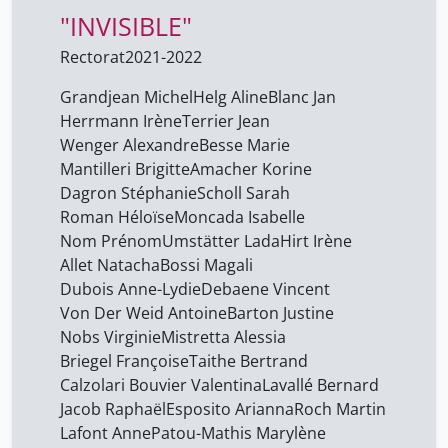
"INVISIBLE"
Beer Charles
40
Belin Dominique
Rectorat
2021-2022
23
Ben Arrous Michel
15
Grandjean Michel
Helg Aline
Blanc Jan
Herrmann Irène
Terrier Jean
Benedict Philippe
23
Wenger Alexandre
Besse Marie
Benz Roland
40
Mantilleri Brigitte
Amacher Korine
Berchtold Jacques
Dagron Stéphanie
Scholl Sarah
9
Roman Héloïse
Moncada Isabelle
Bergadaà Michelle
40
Nom Prénom
Umstätter Lada
Hirt Irène
Besse Marie
25
Allet Natacha
Bossi Magali
Dubois Anne-Lydie
Debaene Vincent
Bosko Karel
40
Von Der Weid Antoine
Barton Justine
Bossi Magali
15
Nobs Virginie
Mistretta Alessia
Briegel Françoise
Bouchet Alexandre
Taithe Bertrand
9
Calzolari Bouvier Valentina
Lavallé Bernard
Bourquin Maurice
63
Jacob Raphaël
Esposito Arianna
Roch Martin
Bouvier Xavier
9
Lafont Anne
Patou-Mathis Marylène