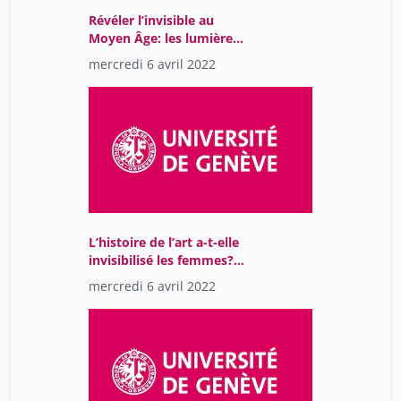
Rainhorn Jean-Daniel
Révéler l’invisible au
40
Moyen Âge: les lumières
Ratcliff Marc
23
de l’archéologie et de
mercredi 6 avril 2022
l’histoire
Roch Martin
15
Rochat Thierry
10
Roman Héloïse
15
Romano Vincenzo
1
Rosenthal Olivia
15
Roth-Lochner Barbara
40
L’histoire de l’art a-t-elle
invisibilisé les femmes?
Roussy .
9
Le cas de la France du
mercredi 6 avril 2022
Sartorius Norman
40
XVIIe siècle
Scholl Sarah
15
Seiler Zoé
23
Stern Jean
9