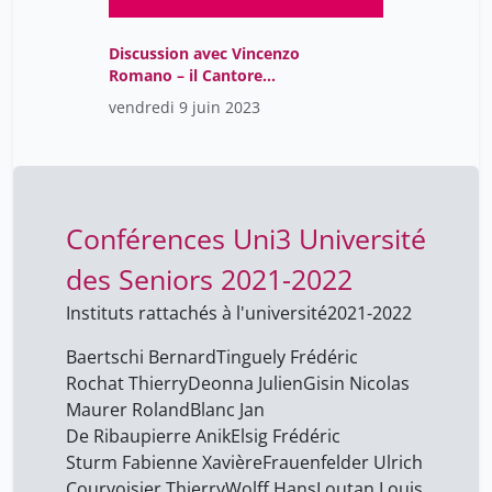
bürgenmeier beat
23
cifali bega mireille
23
Discussion avec Vincenzo
Romano – il Cantore
de ribaupierre anik
33
pellegrino
vendredi 9 juin 2023
faessler marc
40
fatio olivier
40
favez nicolas
40
frauenfelder ulrich
10
Conférences Uni3 Université
grandjean michel
38
des Seniors 2021-2022
helg aline
15
Instituts rattachés à l'université
2021-2022
hurst andré
23
Baertschi Bernard
Tinguely Frédéric
hussy charles
40
Rochat Thierry
Deonna Julien
Gisin Nicolas
Maurer Roland
Blanc Jan
kellerhals jean
23
De Ribaupierre Anik
Elsig Frédéric
lalive d'epinay christian
40
Sturm Fabienne Xavière
Frauenfelder Ulrich
Courvoisier Thierry
lecerf thierry
Wolff Hans
Loutan Louis
23