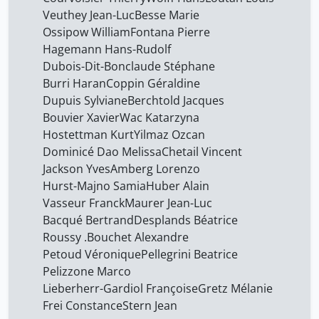
Veuthey Jean-Luc
Besse Marie
lombardo patrizia
23
Ossipow William
Fontana Pierre
pellegrino pierre
9
Hagemann Hans-Rudolf
Dubois-Dit-Bonclaude Stéphane
rieben laurence
23
Burri Haran
Coppin Géraldine
rueff martin
23
Dupuis Sylviane
Berchtold Jacques
Bouvier Xavier
Wac Katarzyna
schubert paul
40
Hostettman Kurt
Yilmaz Ozcan
tinguely frédéric
10
Dominicé Dao Melissa
Chetail Vincent
trigo trindade rita
Jackson Yves
Amberg Lorenzo
23
Hurst-Majno Samia
Huber Alain
von der Weid Antoine
15
Vasseur Franck
Maurer Jean-Luc
widmer eric
23
Bacqué Bertrand
Desplands Béatrice
Roussy .
Bouchet Alexandre
Petoud Véronique
Pellegrini Beatrice
Pelizzone Marco
Lieberherr-Gardiol Françoise
Gretz Mélanie
Frei Constance
Stern Jean