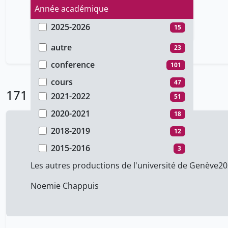
Année académique
2025-2026
15
Type de document
2024-2025
15
autre
23
2023-2024
35
conference
101
2022-2023
22
cours
47
171 Résultats
2021-2022
51
2020-2021
18
2018-2019
12
Take Over 2025
2015-2016
3
Les autres productions de l'université de Genève
20
Noemie Chappuis