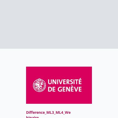
Difference_ML3_ML4_We
binaire