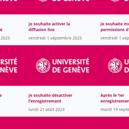
Je souhaite activer la
Je souhaite mo
té
diffusion live
permissions d
enregistreme
 2023
vendredi 1 septembre 2023
vendredi 1 se
e
Je souhaite désactiver
Après le 1er
l’enregistrement
enregistrement
souhaite modi
lundi 21 août 2023
mardi 19 sept
l'heure de dé
fin de mes
enregistremen