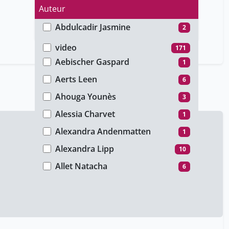
Auteur
Abdulcadir Jasmine
2
Type de média
Adam Cécile
8
video
171
Aebischer Gaspard
1
Aerts Leen
6
Ahouga Younès
3
Alessia Charvet
1
Alexandra Andenmatten
1
Alexandra Lipp
10
Allet Natacha
6
Alogogioannis Nicolas
1
Anedda Ludovica
6
Angèle Gayet-Ageron
12