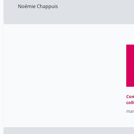
Noémie Chappuis
Com
col
mar