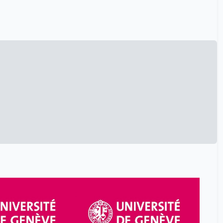
Bouhadouza Von-Lanthen
2
Véronique
Brigatti Francesca Maria
1
Brändle Gabriel
8
Burdet Benoît
16
Burgueno Margarita
1
Calinescu Ana
18
Calmy Alexandra
19
Camille Tardy
1
Camille Tripod
1
Cane Fabien
8
Cao Van Hélène
24
Castelltort Sébastien
1