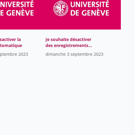
Cosandier Mathieu
2
Crisinel Pierre-Alex
17
Cuissart de Grelle Noémie
10
sactiver la
Je souhaite désactiver
Currit Estelle
1
utomatique
des enregistrements
Cynthia Rebecca Reymann
1
dans réservation
eptembre 2023
dimanche 3 septembre 2023
Cécile Adam
10
Céline Fisher Fumeaux
10
D'Acremont Valérie
17
Daniel Benamran
1
Daniel Martinez Garcia
10
Daniel Oliveira
1
David Beran
12
De Buys Roessingh Anthony
17