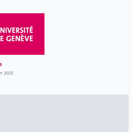
Anne Edan
12
Anne-Chantal Héritier
12
Barras
Antoine Geissbuhler
1
Antoine Ribault-Gaillard
1
Antonia Marie Schäfer
1
Antonorakis Gregory
1
5
Aouatef Ait-Lounis
1
er 2025
Arena Francesca
2
Arias Émilie
2
Armando Marco
8
Arnaud Merglen
10
Arsever Sara
19
Aurélien Lathuilière
1