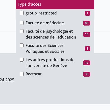
Type d'accès
group_restricted
1
Faculté
ho_restricted
12
Faculté de médecine
85
password_restricted
72
Faculté de psychologie et
10
des sciences de l'éducation
public
84
Faculté des Sciences
unige_restricted
2
3
Politiques et Sociales
Les autres productions de
17
l'université de Genève
Rectorat
36
24-2025