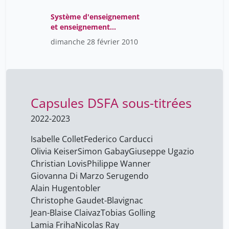
Stéphane Mayer
1
Système d'enseignement
et enseignement
Séverine Schifferli Müller
1
secondaire: approche
dimanche 28 février 2010
historique et
Tavaglione Nicolas
5
comparative
Thélot Jérôme
8
Tirabosco Tom
1
Capsules DSFA sous-titrées
Tixier Nicolas
1
Tobias Golling
2022-2023
60
Tobias Mueller
120
Isabelle Collet
Federico Carducci
Olivia Keiser
Simon Gabay
Giuseppe Ugazio
Tomcik Mélissande
13
Christian Lovis
Philippe Wanner
Tommaso Venturini
60
Giovanna Di Marzo Serugendo
Torracinta Anne Emery
Alain Hugentobler
1
Christophe Gaudet-Blavignac
Turker Metin
1
Jean-Blaise Claivaz
Tobias Golling
Vauthey Eric
31
Lamia Friha
Nicolas Ray