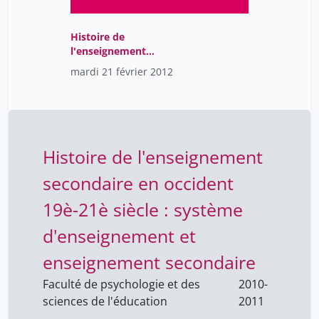
Ferretti Lavinia
13
Fibbi Rosita
Histoire de
1
l'enseignement
Floriane Muller
60
secondaire en Occident
mardi 21 février 2012
XIXe-XXIe siècles
Flückiger Yves
1
Foëx Bénédict
5
François Dermange
1
Histoire de l'enseignement
Frauke Müller
1
secondaire en occident
Frei Pierre-Yves
5
19è-21è siècle : système
Georg Ehret
17
Georgakakis Dimitrios
d'enseignement et
1
Ghernaouti Solange
31
enseignement secondaire
Gianni Matteo
5
Faculté de psychologie et des
2010-
sciences de l'éducation
2011
Giovanna Di Marzo
60