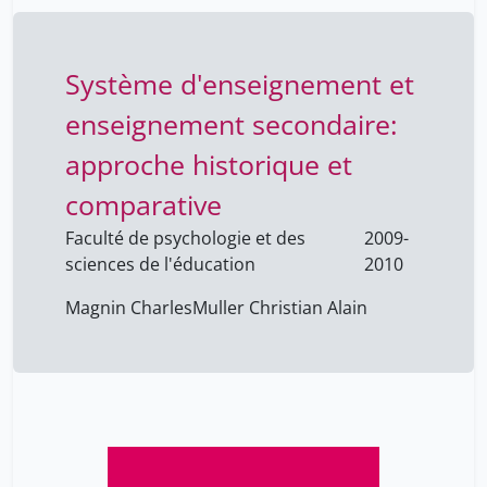
enseignement
Nathalie Muller Mirza
49
secondaire
Nazaré Torrão
1
Système d'enseignement et
Nicolas Ray
60
enseignement secondaire:
Nicolas Roguet
1
approche historique et
Niyibizi Eva
4
comparative
Norambuena Miguel
4
Faculté de psychologie et des
2009-
Oberson Xavier
31
sciences de l'éducation
2010
Odon NAHARRO
18
Magnin Charles
Muller Christian Alain
Olivia Keiser
60
Ortoleva Giulia
1
Osmail Abdulahi
4
Ouaknin Marc-Alain
8
Paola Merlo
60