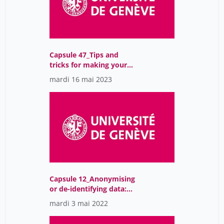
brunet pierrick
5
collombert philippe
13
de haan Ido
5
Capsule 47_Tips and
de ribaupierre anik
5
tricks for making your
datasets visible
de werra jacques
1
mardi 16 mai 2023
dermange françois
11
duboule denis
1
frauenfelder ulrich
5
gromer gérard
1
hug simon
5
kaufmann vincent
31
Capsule 12_Anonymising
or de-identifying data:
kott sandrine
1
nuances and issues
mardi 3 mai 2022
levrat nicolas
5