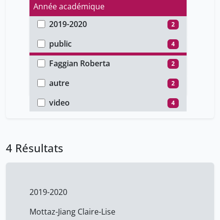
Année académique
2019-2020
2
Type d'accès
2017-2018
2
public
4
Auteur
Faggian Roberta
2
Type de document
Motta Manuela
2
autre
2
Type de média
Mottaz-Jiang Claire-Lise
2
cours
2
video
4
4 Résultats
2019-2020
Mottaz-Jiang Claire-Lise