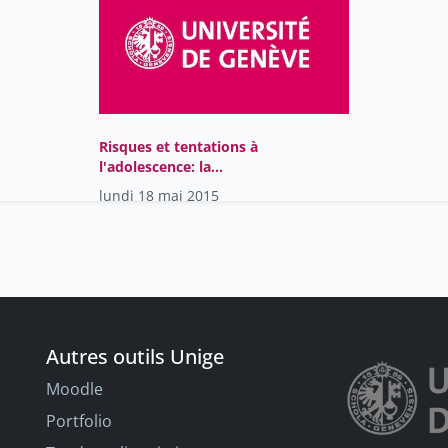
Risques et tentations à
l'adolescence: la
recherche d'affiliations à
lundi 18 mai 2015
tout prix !
Autres outils Unige
Moodle
Portfolio