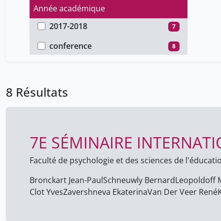
Année académique
2017-2018
7
Type de document
2014-2015
1
conference
8
8 Résultats
7E SÉMINAIRE INTERNAT
Faculté de psychologie et des sciences de l'éducati
Bronckart Jean-Paul
Schneuwly Bernard
Leopoldoff 
Clot Yves
Zavershneva Ekaterina
Van Der Veer René