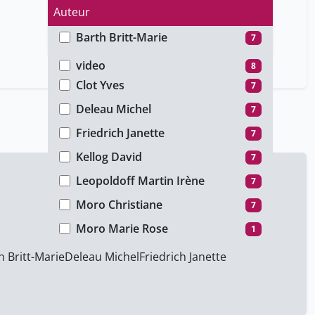
Auteur
Barth Britt-Marie
7
Type de média
Brossard Michel
7
video
8
Clot Yves
7
Deleau Michel
7
Friedrich Janette
7
Kellog David
7
Leopoldoff Martin Irène
7
Moro Christiane
7
Moro Marie Rose
1
Ratner Carl
7
h Britt-Marie
Deleau Michel
Friedrich Janette
Schneuwly Bernard
7
Van der Veer René
7