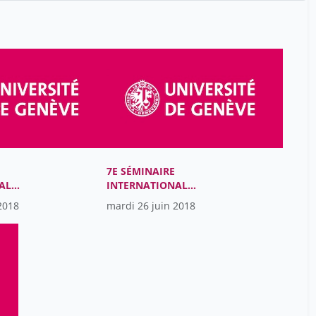
Yasnitsky Anton
7
Zavershneva Ekaterina
7
bronckart jean-paul
7
7E SÉMINAIRE
AL
INTERNATIONAL
VYGOTSKI
2018
mardi 26 juin 2018