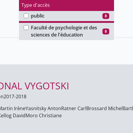
Type d'accès
public
8
Faculté
Faculté de psychologie et des
8
sciences de l'éducation
IONAL VYGOTSKI
on
2017-2018
Martin Irène
Yasnitsky Anton
Ratner Carl
Brossard Michel
Bart
Kellog David
Moro Christiane