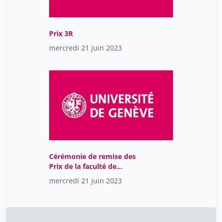
Danilov Dmitry
15
Daussy Hugues
1
Prix 3R
Dayer Océane
2
mercredi 21 juin 2023
De Carvalho Fabio
2
Debarbieux Bernard
1
Della Casa Francesco
12
Desmeules Jules
1
Di Liberto Giovanni
2
Domenach Jean-Luc
1
Dos Santos Pacheco Nicolas
Cérémonie de remise des
2
Prix de la faculté de
Eberhardt Christiane
2
médecine 2023
mercredi 21 juin 2023
Ehret Georg
2
Eliez Stephan
2