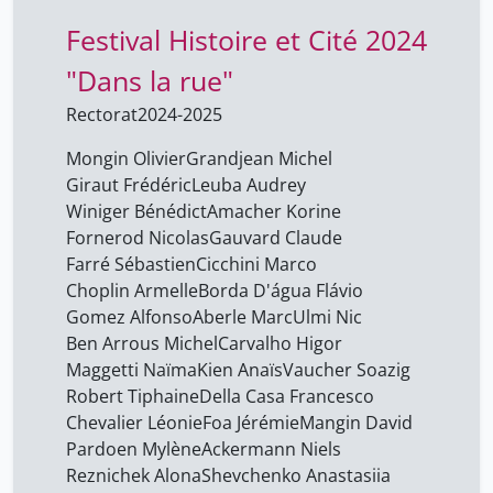
Entin Mark
15
Festival Histoire et Cité 2024
Erofeev Viktor
15
"Dans la rue"
Esposito Frédéric
15
Rectorat
2024-2025
FAIVRE Anna
2
Fall Juliet
1
Mongin Olivier
Grandjean Michel
Giraut Frédéric
Leuba Audrey
Farré Sébastien
12
Winiger Bénédict
Amacher Korine
Faure Bernard
1
Fornerod Nicolas
Gauvard Claude
Farré Sébastien
Cicchini Marco
Filiu Jean-Pierre
1
Choplin Armelle
Borda D'água Flávio
Filler André
15
Gomez Alfonso
Aberle Marc
Ulmi Nic
Finchk Axel
Ben Arrous Michel
Carvalho Higor
2
Maggetti Naïma
Kien Anaïs
Vaucher Soazig
Flückiger Yves
15
Robert Tiphaine
Della Casa Francesco
Foa Jérémie
12
Chevalier Léonie
Foa Jérémie
Mangin David
Pardoen Mylène
Ackermann Niels
Fornerod Nicolas
13
Reznichek Alona
Shevchenko Anastasiia
Froissart Pascal
1