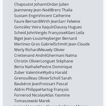
de Laboulaye Stanislas
Chapoutot Johann
Ordan Julien
15
Jeanneney Jean-Noël
Brero Thalia
de Montbrial Thierry
15
Sustam Engin
Vincent Catherine
giraut frédéric
13
Faure Bernard
Wirth Jean
Sarr Felwine
González Veira Xaquín
Daussy Hugues
grandjean michel
13
Scheid John
Vergès Françoise
Kilani Leïla
helg aline
1
Biget Jean-Louis
Heyberger Bernard
Martinez-Gros Gabriel
Schmitt Jean-Claude
levrat nicolas
15
Werly Richard
Meuwly Olivier
mongin olivier
29
Crettenand André
Ghermani Naïma
nivat georges
Christin Olivier
Longuet Stéphane
15
Berta Nathalie
Pestre Dominique
schwok rené
15
Zuber Valentine
Wydra Harald
van Delden Christian
2
Grenouilleau Olivier
Scholl Sarah
Baubérot Jean
Froissart Pascal
volokhine youri
1
Aldrin Philippe
Hartog François
Fornerod Nicolas
Atlas Yasmine
Tomaszewski Marek