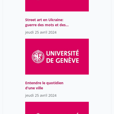
Nourrisson Didier
1
Ordan Julien
1
Ostorero Martine
1
Street art en Ukraine:
guerre des mots et des
Pardoen Mylène
12
images
jeudi 25 avril 2024
Perrig Stephen
1
Pestre Dominique
1
Ramdani Karima
1
Ratcliff Marc
1
Red de Tamboreras de Suiza
12
Reny Jean-Luc
2
Entendre le quotidien
d’une ville
Revillard Tiphaine
2
jeudi 25 avril 2024
Reznichek Alona
12
Rhally Alexandra
2