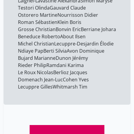
Laignel-Lavastine Alexandra
Simon Maryse
Testori Olinda
Gauvard Claude
Ostorero Martine
Nourrisson Didier
Roman Sébastien
Klein Boris
Grosse Christian
Bonvin Eric
Berriane Johara
Beneduce Roberto
About Ilsen
Michel Christian
Lecuppre-Desjardin Élodie
Ndiaye Pap
Berti Silvia
Avon Dominique
Bujard Marianne
Dunon Jérémy
Rieder Philip
Ramdani Karima
Le Roux Nicolas
Berlioz Jacques
Domenach Jean-Luc
Cohen Yves
Lecuppre Gilles
Whitmarsh Tim