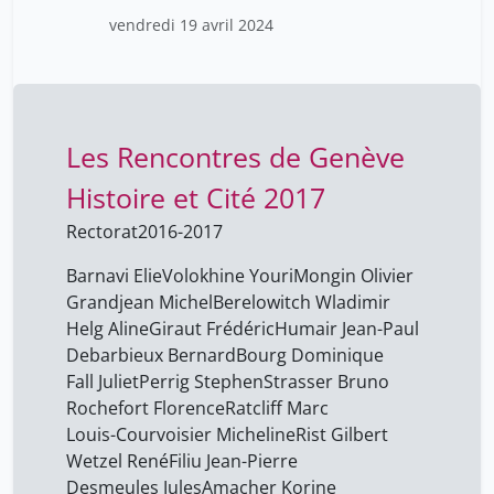
Vergès Françoise
vendredi 19 avril 2024
1
Vincent Catherine
1
Wang Chen
2
Werly Richard
1
Les Rencontres de Genève
Wetzel René
1
Histoire et Cité 2017
Winiger Bénédict
12
Rectorat
2016-2017
Wirth Jean
1
Barnavi Elie
Volokhine Youri
Mongin Olivier
Wydra Harald
1
Grandjean Michel
Berelowitch Wladimir
Yang Clarissa
Helg Aline
Giraut Frédéric
Humair Jean-Paul
12
Debarbieux Bernard
Bourg Dominique
Zuber Valentine
1
Fall Juliet
Perrig Stephen
Strasser Bruno
barnavi elie
1
Rochefort Florence
Ratcliff Marc
Louis-Courvoisier Micheline
Rist Gilbert
berelowitch wladimir
42
Wetzel René
Filiu Jean-Pierre
calmy-rey micheline
15
Desmeules Jules
Amacher Korine