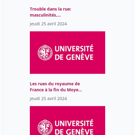
Mangin David
12
Trouble dans la rue:
Mangin Florence
15
masculinités,
performance et
jeudi 25 avril 2024
Mangin Patrice
4
revendications
collectives
Marmy Olivier
2
Martinez-Gros Gabriel
1
Meuwly Olivier
1
Meyer Jeremy
2
Miholjcic Tina
2
Les rues du royaume de
Mohamed Osama Osman
2
France à la fin du Moyen
Âge: théâtre de la
Mongin Denis
2
jeudi 25 avril 2024
conversation
Morais José
12
Nacher-Soler Germain
2
Nagoshi Emi
2