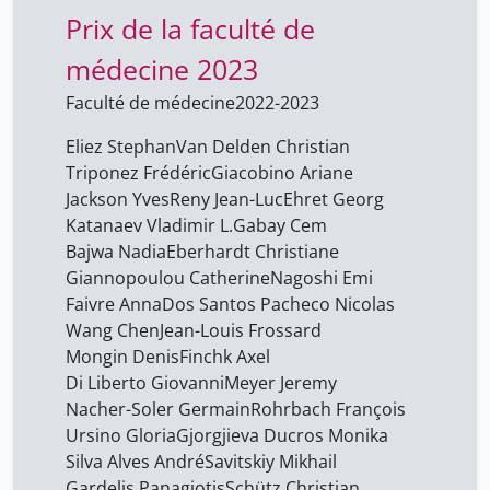
Prix de la faculté de
Bajwa Nadia
2
Barranco Hélène Sophie
médecine 2023
2
Baubérot Jean
1
Faculté de médecine
2022-2023
Beck Éléonore
12
Eliez Stephan
Van Delden Christian
Ben Arrous Michel
Triponez Frédéric
Giacobino Ariane
12
Jackson Yves
Reny Jean-Luc
Ehret Georg
Benavente Ana
12
Katanaev Vladimir L.
Gabay Cem
Berlioz Jacques
1
Bajwa Nadia
Eberhardt Christiane
Giannopoulou Catherine
Nagoshi Emi
Berta Nathalie
1
Faivre Anna
Dos Santos Pacheco Nicolas
Biget Jean-Louis
1
Wang Chen
Jean-Louis Frossard
Mongin Denis
Finchk Axel
Borda D'Água Flávio
12
Di Liberto Giovanni
Meyer Jeremy
Borodavkin Alexei
15
Nacher-Soler Germain
Rohrbach François
Borys Nataliya
Ursino Gloria
Gjorgjieva Ducros Monika
12
Silva Alves André
Savitskiy Mikhail
Bourg Dominique
1
Gardelis Panagiotis
Schütz Christian