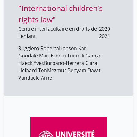
"International children's
rights law"
Centre interfacultaire en droits de
2020-
l'enfant
2021
Ruggiero Roberta
Hanson Karl
Goodale Mark
Erdem Türkelli Gamze
Haeck Yves
Burbano-Herrera Clara
Liefaard Ton
Mezmur Benyam Dawit
Vandaele Arne