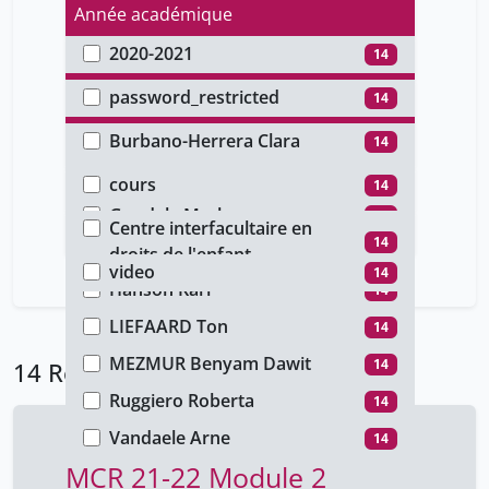
Année académique
2020-2021
14
Type d'accès
password_restricted
14
Auteur
Burbano-Herrera Clara
14
Type de document
Erdem Türkelli Gamze
14
cours
14
Faculté
Goodale Mark
14
Centre interfacultaire en
Type de média
14
HAECK Yves
droits de l'enfant
14
video
14
Hanson Karl
14
LIEFAARD Ton
14
MEZMUR Benyam Dawit
14
14 Résultats
Ruggiero Roberta
14
Vandaele Arne
14
MCR 21-22 Module 2