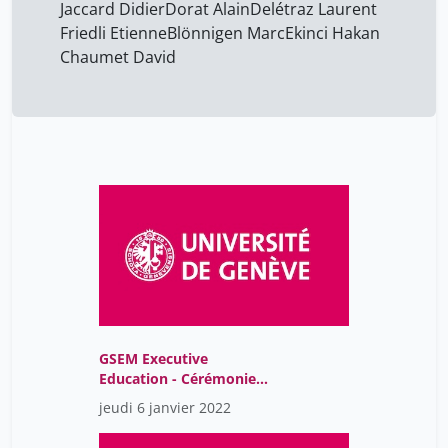
Jaccard Didier
Dorat Alain
Delétraz Laurent
Friedli Etienne
Blönnigen Marc
Ekinci Hakan
Chaumet David
GSEM Executive
Education - Cérémonie
de remise de diplômes
jeudi 6 janvier 2022
Santé 9 Décembre 2021
U600 18h30