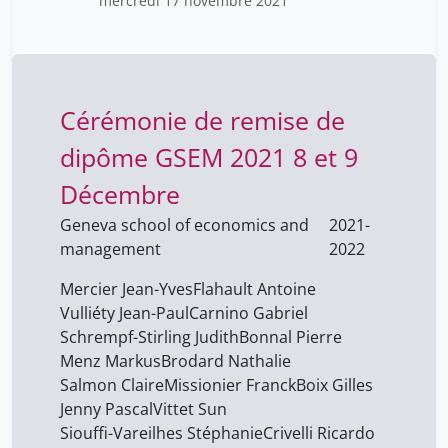
mercredi 17 novembre 2021
Cérémonie de remise de
dipôme GSEM 2021 8 et 9
Décembre
Geneva school of economics and
2021-
management
2022
Mercier Jean-Yves
Flahault Antoine
Vulliéty Jean-Paul
Carnino Gabriel
Schrempf-Stirling Judith
Bonnal Pierre
Menz Markus
Brodard Nathalie
Salmon Claire
Missionier Franck
Boix Gilles
Jenny Pascal
Vittet Sun
Siouffi-Vareilhes Stéphanie
Crivelli Ricardo