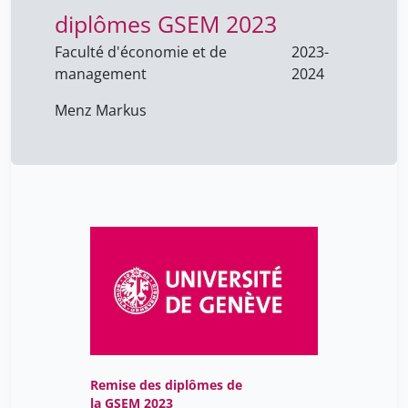
diplômes GSEM 2023
Ekinci Hakan
5
Flahault Antoine
Faculté d'économie et de
2023-
5
management
2024
Friedli Etienne
5
Menz Markus
Jaccard Didier
5
Jenny pascal
5
Markus Menz
1
Menz Markus
9
Missionier Franck
5
Salmon claire
5
Schrempf-Stirling Judith
5
Siouffi-Vareilhes Stéphanie
5
Vittet Sun
5
Remise des diplômes de
Vulliéty Jean-Paul
5
la GSEM 2023