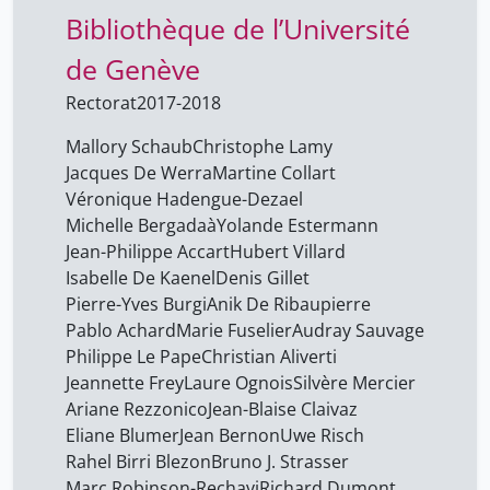
Bibliothèque de l’Université
Armagnague Maïtena
3
Armando Marco
de Genève
8
Arnaud Merglen
9
Rectorat
2017-2018
Aroche Antonio
10
Mallory Schaub
Christophe Lamy
Audray Sauvage
Jacques De Werra
Martine Collart
41
Véronique Hadengue-Dezael
Audrey Bellier
41
Michelle Bergadaà
Yolande Estermann
Aurélie Vieux
41
Jean-Philippe Accart
Hubert Villard
Isabelle De Kaenel
Denis Gillet
Axel Marion
41
Pierre-Yves Burgi
Anik De Ribaupierre
Barbara Class
41
Pablo Achard
Marie Fuselier
Audray Sauvage
Philippe Le Pape
Christian Aliverti
Barras Ambroise
10
Jeannette Frey
Laure Ognois
Silvère Mercier
Basilice Obama
9
Ariane Rezzonico
Jean-Blaise Claivaz
Bazarbachi Dina
Eliane Blumer
Jean Bernon
Uwe Risch
10
Rahel Birri Blezon
Bruno J. Strasser
Berger Nathalie
3
Marc Robinson-Rechavi
Richard Dumont