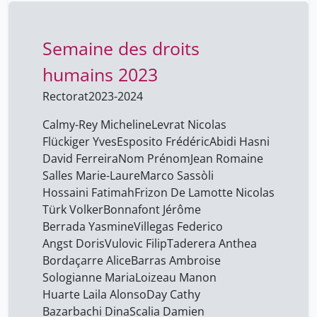
Semaine des droits
humains 2023
Rectorat
2023-2024
Calmy-Rey Micheline
Levrat Nicolas
Flückiger Yves
Esposito Frédéric
Abidi Hasni
David Ferreira
Nom Prénom
Jean Romaine
Salles Marie-Laure
Marco Sassòli
Hossaini Fatimah
Frizon De Lamotte Nicolas
Türk Volker
Bonnafont Jérôme
Berrada Yasmine
Villegas Federico
Angst Doris
Vulovic Filip
Taderera Anthea
Bordaçarre Alice
Barras Ambroise
Sologianne Maria
Loizeau Manon
Huarte Laila Alonso
Day Cathy
Bazarbachi Dina
Scalia Damien