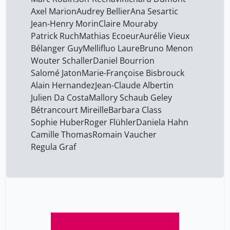
Berrada Yasmine
10
Axel Marion
Audrey Bellier
Ana Sesartic
Jean-Henry Morin
Claire Mouraby
Bertacchi Massimiliano
8
Patrick Ruch
Mathias Ecoeur
Aurélie Vieux
Bickle Graz Myriam
8
Bélanger Guy
Mellifluo Laure
Bruno Menon
Bideau Martine
Wouter Schaller
Daniel Bourrion
8
Salomé Jaton
Marie-Françoise Bisbrouck
Bondard Laurence
3
Alain Hernandez
Jean-Claude Albertin
Bonnafont Jérôme
10
Julien Da Costa
Mallory Schaub Geley
Bétrancourt Mireille
Barbara Class
Borbor Nasrine
10
Sophie Huber
Roger Flühler
Daniela Hahn
Bordaçarre Alice
10
Camille Thomas
Romain Vaucher
Regula Graf
Bruno J. Strasser
41
Bruno Menon
41
Brändle Gabriel
8
Bélanger Guy
41
Bétrancourt Mireille
41