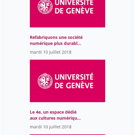
Wouter Schaller
41
Yasaman Götti
9
Yolande Estermann
41
calmy-rey micheline
10
Refabriquons une société
numérique plus durable,
levrat nicolas
13
une question de
mardi 10 juillet 2018
responsabilité
numérique.
Le 4e, un espace dédié
aux cultures numériques
et aux nouvelles formes
mardi 10 juillet 2018
de création aux