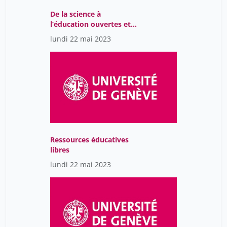
De la science à
Rincon-Cimorelli Valeria
8
l’éducation ouvertes et
Roger Flühler
41
libres
lundi 22 mai 2023
Romain Vaucher
41
Said Ibrahim
1
Salamoni Myriam
8
Salles Marie-Laure
10
Salomé Jaton
41
Scalia Damien
10
Ressources éducatives
libres
Schneider Juliane
8
lundi 22 mai 2023
Shahinian Gulanara
3
Silvère Mercier
41
Sologianne Maria
10
Sophie Huber
41