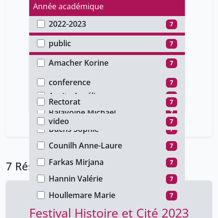
Année académique
2022-2023
7
Type d'accès
public
7
Auteur
Amacher Korine
7
Type de document
Apothéloz Thierry
7
conference
7
Faculté
Aurita Aurélia
7
Rectorat
7
Type de média
Balavoine Michael
7
video
7
Buchs Sophie
7
Counilh Anne-Laure
7
Farkas Mirjana
7
7 Résultats
Hannin Valérie
7
Houllemare Marie
7
Festival Histoire et Cité 2023
Matras Mathilde
7