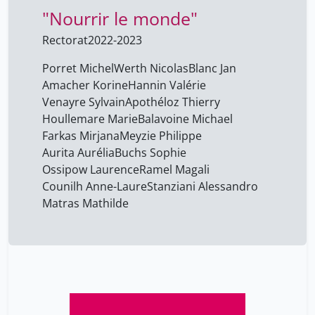
"Nourrir le monde"
Meyzie Philippe
7
Ossipow Laurence
Rectorat
2022-2023
7
Ramel Magali
7
Porret Michel
Werth Nicolas
Blanc Jan
Amacher Korine
Hannin Valérie
Stanziani Alessandro
7
Venayre Sylvain
Apothéloz Thierry
Venayre Sylvain
7
Houllemare Marie
Balavoine Michael
blanc jan
Farkas Mirjana
Meyzie Philippe
7
Aurita Aurélia
Buchs Sophie
porret michel
7
Ossipow Laurence
Ramel Magali
werth nicolas
7
Counilh Anne-Laure
Stanziani Alessandro
Matras Mathilde