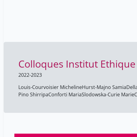
Colloques Institut Ethiqu
2022-2023
Louis-Courvoisier Micheline
Hurst-Majno Samia
Dell
Pino Shirripa
Conforti Maria
Slodowska-Curie Marie
C