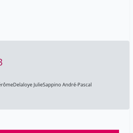
Audrey Noireterre
11
Aurelien Roux
35
Aurélia Marques Oliveira
60
Aurélie Quirion
7
Aurélien Lathuilière
1
Aversano ​Alizé
19
3
Avon Dominique
42
Axel Finckh
1
Ayeb Habib
34
Jérôme
Delaloye Julie
Sappino André-Pascal
B.Combes Adèle
7
BAE Namu
1
BIRCHLER-EMERY Patrizia
33
BLEEKER Camille
7
Babic Andrej
19