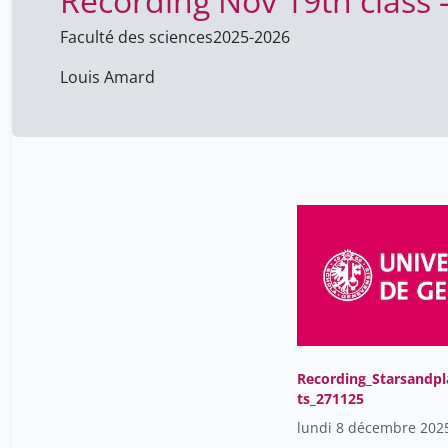
Recording Nov 19th class 
Faculté des sciences
2025-2026
Louis Amard
Recording_Starsandp
ts_271125
lundi 8 décembre 202