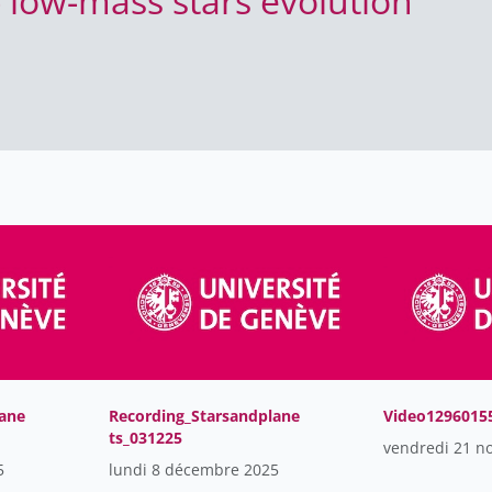
- low-mass stars evolution
lane
Recording_Starsandplane
Video1296015
ts_031225
vendredi 21 n
5
lundi 8 décembre 2025