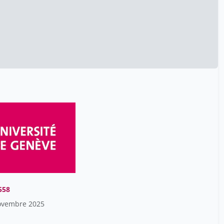
Anita Studer
1
Anne Bergeron
11
Anne Dufrey Toso
12
Anne Hiltpold
1
Anne-Claude Juillerat Van
35
Der Linden
Antoine Flahault
35
Antoine Geissbuhler
1
Antoine Ribault-Gaillard
1
Antoinette Pechère-Bertschi
12
Antonakakis Les frères
7
558
Antonarakis Stylianos
14
ovembre 2025
Antonia Marie Schäfer
1