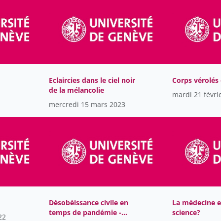
Eclaircies dans le ciel noir
Corps vérolés
de la mélancolie
mardi 21 févri
mercredi 15 mars 2023
Désobéissance civile en
La médecine e
temps de pandémie -
science?
22