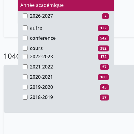
Année académique
2026-2027
7
Type de document
2025-2026
66
autre
122
2024-2025
55
conference
542
2023-2024
53
cours
382
1046 Résultats
2022-2023
172
2021-2022
57
2020-2021
160
Rectorat
2019-2020
2019-2020
45
Anita Studer
Louis Nusbaumer
2018-2019
57
2017-2018
23
2016-2017
79
2015-2016
37