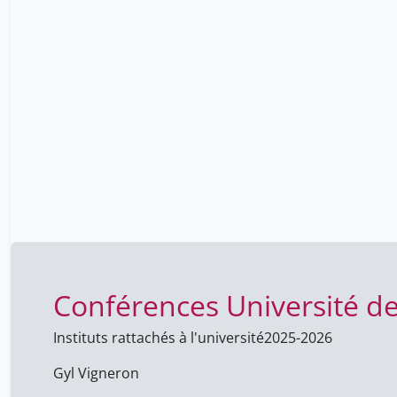
2014-2015
25
2013-2014
1
2012-2013
70
2011-2012
8
2008-2009
12
1996-1997
10
1994-1995
54
1993-1994
42
1983-1984
1
12
Conférences Université d
Instituts rattachés à l'université
2025-2026
Gyl Vigneron