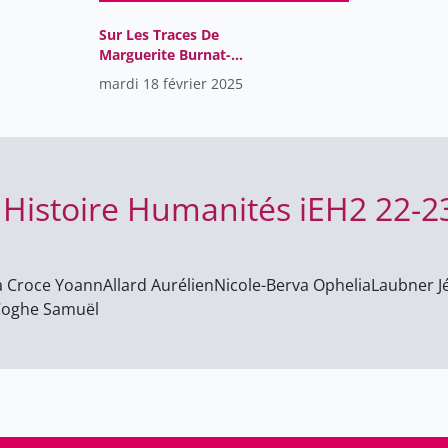
Sur Les Traces De
Marguerite Burnat-
Provins, Peintre Et
mardi 18 février 2025
Écrivaine,1872-1952
e Histoire Humanités iEH2 22-2
a Croce Yoann
Allard Aurélien
Nicole-Berva Ophelia
Laubner 
oghe Samuël