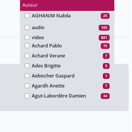
Auteur
AGHANIM Nabila
25
Type de média
AIESEC Prénom
7
audio
165
About Ilsen
42
video
881
Achard Pablo
15
Achard Verane
7
Ades Brigitte
5
Aebischer Gaspard
1
Agardh Anette
7
Agut-Labordère Damien
34
Ahangar Mehran
5
Aileen Kharat
11
Alain Hugentobler
60