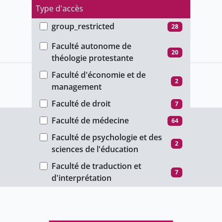
Type d'accès
group_restricted
28
Faculté
ho_restricted
40
Faculté autonome de
20
théologie protestante
password_restricted
41
Faculté d'économie et de
public
786
2
management
unige_restricted
151
Faculté de droit
7
Faculté de médecine
64
Faculté de psychologie et des
2
sciences de l'éducation
Faculté de traduction et
7
d'interprétation
Faculté des lettres
207
Faculté des sciences
133