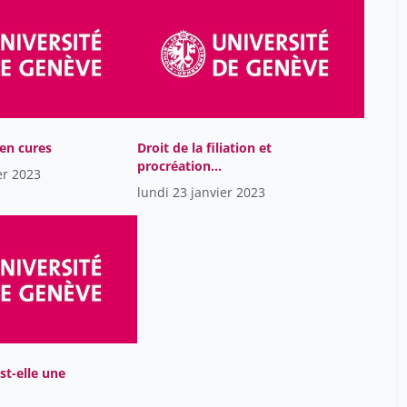
Baccaro Lucio
5
Bacchetta Beckh Angela
26
Bacqué Bertrand
38
Baddeley Margareta
24
 en cures
Droit de la filiation et
Badillo Patrick
26
procréation
er 2023
Bagnoud Gérard
médicalement assistée
34
lundi 23 janvier 2023
Bah Yabi Perrine
19
Bairoch Amos
31
Bajrami Rina
1
Bajwa Nadia
2
Balavoine Michael
4
Balkota Marta
22
st-elle une
Ballivet Louis
11