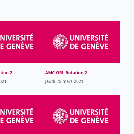
Borgeat Morgane
17
Borradori Cristina
7
Borradori Tolsa Cristina
17
Caflisch Marianne
7
Calza Anne-Marie
17
Cao Can Hélène
17
Caubet Jean-Christoph
17
tion 2
AMC ORL Rotation 2
Charna Dibner
16
2021
jeudi 25 mars 2021
Christophe Constantin
17
Christophe Lamy
16
Cohen Laurent
5
Crisinel Pierre-Alex
21
Cristina Borradori
1