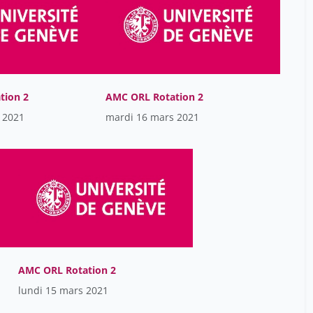
Igor Leuchter
22
Igor Leuchter
35
Jauquierr Nicolas
17
Julie Wacker
1
tion 2
AMC ORL Rotation 2
Laetitia Marie Petit
16
 2021
mardi 16 mars 2021
Laganaro Marina
5
Laurence Genton
16
Leuchter Igor
13
Maitre Guillaume
17
Matte Virginie
5
Mattia Rizzi
17
AMC ORL Rotation 2
Menut Anouck
17
lundi 15 mars 2021
Merglen Arnaud
30