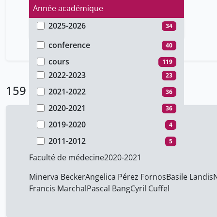
Année académique
2025-2026
34
Type de document
2024-2025
14
conference
40
2023-2024
7
cours
119
2022-2023
23
159 Résultats
2021-2022
36
2020-2021
36
2019-2020
4
AMC ORL Rotation 2
2011-2012
5
Faculté de médecine
2020-2021
Minerva Becker
Angelica Pérez Fornos
Basile Landis
Francis Marchal
Pascal Bang
Cyril Cuffel