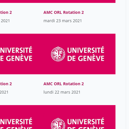
Cyril Cuffel
34
D'Acremont Valérie
tion 2
AMC ORL Rotation 2
17
 2021
mardi 23 mars 2021
Daeniker Laurent
17
De Buys Roessingh Anthony
17
Debbané Martin
5
Depallens Sarah
4
Deppen Alain
17
Dessibourg Oliviers
5
Di Bernardo Stefano
17
tion 2
AMC ORL Rotation 2
Didier Quinodoz
34
 2021
lundi 22 mars 2021
Diego Molina Perez
1
Ferraz Céline
17
Fisher Fumeaux Céline
17