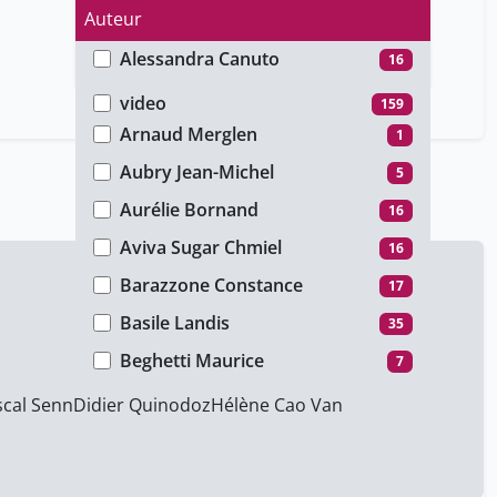
Auteur
Alessandra Canuto
16
Type de média
Angelica Pérez Fornos
35
video
159
Arnaud Merglen
1
Aubry Jean-Michel
5
Aurélie Bornand
16
Aviva Sugar Chmiel
16
Barazzone Constance
17
Basile Landis
35
Beghetti Maurice
7
Bianchi Nicoletta
17
scal Senn
Didier Quinodoz
Hélène Cao Van
Blanchard-Rohner Géraldine
17
Bonafé Luisa
17