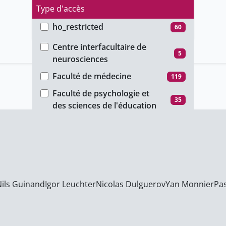
Type d'accès
ho_restricted
60
Faculté
password_restricted
68
Centre interfacultaire de
5
neurosciences
public
5
Faculté de médecine
119
unige_restricted
26
Faculté de psychologie et
35
des sciences de l'éducation
Nils Guinand
Igor Leuchter
Nicolas Dulguerov
Yan Monnier
Pa