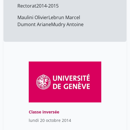
Rectorat
2014-2015
Cane Fabien
8
Cao Van Hélène
8
Maulini Olivier
Lebrun Marcel
Dumont Ariane
Mudry Antoine
Capelle-Dumont Philippe
20
Corajod Jean-Yves
8
Corvest Victoria
8
Cécile Adam
10
Céline Fisher Fumeaux
10
Daniel Martinez Garcia
10
De Belloy Camille
20
Diego Molina Pérez
1
Dumont Ariane
1
Classe inversée
Duyck Clément
20
lundi 20 octobre 2014
Eigenmann Philippe
8