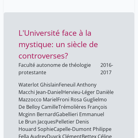
Fabien Cane
10
Fabiola Stollar
10
Fella Audrey
20
L'Université face à la
Fisher Fumeaux Céline
8
mystique: un siècle de
Francesca Hoegger
10
controverses?
Froni Rosa Guglielmo
20
Faculté autonome de théologie
2016-
Gabellieri Emmanuel
20
protestante
2017
Gabriel Brändle
10
Waterlot Ghislain
Feneuil Anthony
Gualtieri Renato
8
Macchi Jean-Daniel
Hervieu-Léger Danièle
Götti Yasaman
Mazzocco Mariel
Froni Rosa Guglielmo
8
De Belloy Camille
Trémolières François
Hervieu-Léger Danièle
20
Mcginn Bernard
Gabellieri Emmanuel
Hoegger Francesca
8
Le Brun Jacques
Pelletier Denis
Houard Sophie
Capelle-Dumont Philippe
Houard Sophie
20
Fella Audrey
Duyck Clément
Bettex Céline