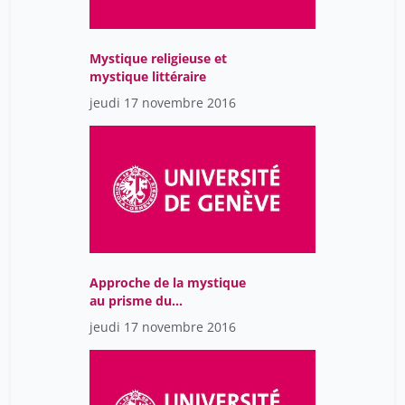
feneuil anthony
20
maulini olivier
1
Mystique religieuse et
mystique littéraire
waterlot ghislain
20
jeudi 17 novembre 2016
Approche de la mystique
au prisme du
Dictionnaire des femmes
jeudi 17 novembre 2016
mystiques : de
l’interdisciplinarité à
l’inclusion
méthodologique de la