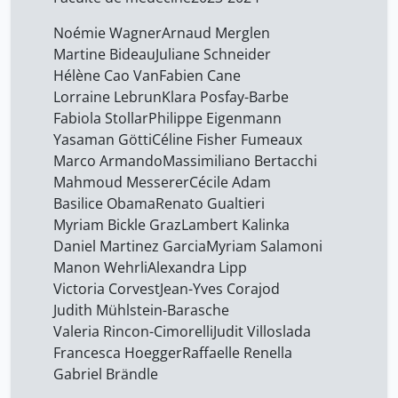
Noémie Wagner
Arnaud Merglen
Martine Bideau
Juliane Schneider
Hélène Cao Van
Fabien Cane
Lorraine Lebrun
Klara Posfay-Barbe
Fabiola Stollar
Philippe Eigenmann
Yasaman Götti
Céline Fisher Fumeaux
Marco Armando
Massimiliano Bertacchi
Mahmoud Messerer
Cécile Adam
Basilice Obama
Renato Gualtieri
Myriam Bickle Graz
Lambert Kalinka
Daniel Martinez Garcia
Myriam Salamoni
Manon Wehrli
Alexandra Lipp
Victoria Corvest
Jean-Yves Corajod
Judith Mühlstein-Barasche
Valeria Rincon-Cimorelli
Judit Villoslada
Francesca Hoegger
Raffaelle Renella
Gabriel Brändle