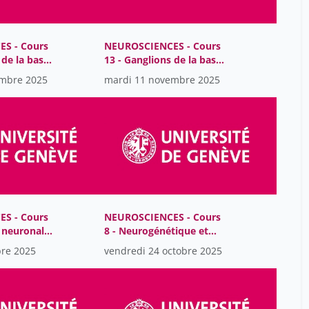
Denis Jabaudon
23
Dimitrios Daskalou
1
S - Cours
NEUROSCIENCES - Cours
Eleonora Riotto
1
 de la base-
13 - Ganglions de la base-
physiologie
Emilie Grobet
1
embre 2025
mardi 11 novembre 2025
Emmanuel Carrera
23
Fara Beltrami
1
François Herrmann
1
Gaspard Aebischer
1
Grégoire Arnoux
1
Hugues Turbé
S - Cours
NEUROSCIENCES - Cours
1
é neuronale
8 - Neurogénétique et
Jean-Luc Reny
1
neurodéveloppement
bre 2025
vendredi 24 octobre 2025
Jesús Martin-Garcia
1
Johannes Lobrinus
23