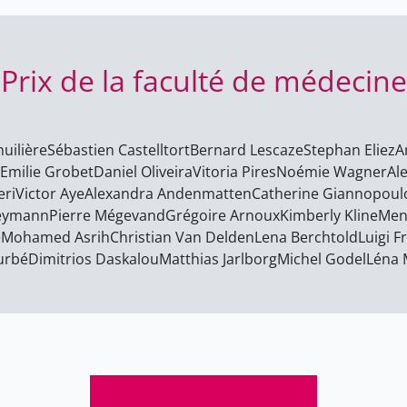
Prix de la faculté de médecin
huilière
Sébastien Castelltort
Bernard Lescaze
Stephan Eliez
A
Emilie Grobet
Daniel Oliveira
Vitoria Pires
Noémie Wagner
Al
eri
Victor Aye
Alexandra Andenmatten
Catherine Giannopoul
Reymann
Pierre Mégevand
Grégoire Arnoux
Kimberly Kline
Men
e
Mohamed Asrih
Christian Van Delden
Lena Berchtold
Luigi 
urbé
Dimitrios Daskalou
Matthias Jarlborg
Michel Godel
Léna 