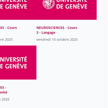
Jozsef Kiss
23
Kimberly Kline
1
Laurence Bayer
23
Laurent Sheybani
23
S - Cours
NEUROSCIENCES - Cours
3 - Langage
Leandra Schaub
1
bre 2025
vendredi 10 octobre 2025
Lena Berchtold
1
Lisa Montero
1
Logos Curtis
23
Lorenzo Impellizzeri
1
Luigi Francesco Saccaro
1
Léna Mazza
1
ES -
Mario Prsa
23
unité
Mathilde Lorang
1
e 2025
Matthias Jarlborg
1