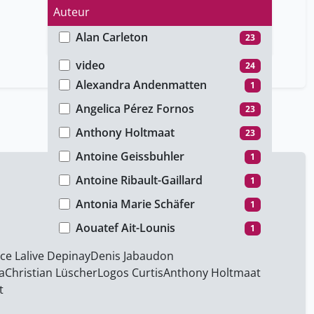
Auteur
Alan Carleton
23
Type de média
Alessia Charvet
1
video
24
Alexandra Andenmatten
1
Angelica Pérez Fornos
23
Anthony Holtmaat
23
Antoine Geissbuhler
1
Antoine Ribault-Gaillard
1
Antonia Marie Schäfer
1
Aouatef Ait-Lounis
1
Armin Schnider
23
ice Lalive Depinay
Denis Jabaudon
a
Christian Lüscher
Logos Curtis
Anthony Holtmaat
Aurélien Lathuilière
24
t
Axel Finckh
1