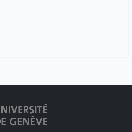
Pierre Mégevand
1
Ronan Chereau
23
Sami El-Boustani
23
Serge Vulliemoz
23
Stephan Eliez
1
Stephen Perrig
23
Sébastien Castelltort
1
Thilo Köhler
1
Victor Aye
1
Victor Foubert
1
Vitoria Pires
1
Yassine Messaoudi
1