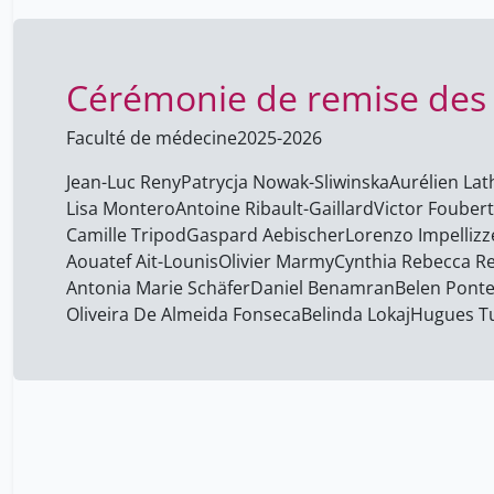
Cérémonie de remise des 
Faculté de médecine
2025-2026
Jean-Luc Reny
Patrycja Nowak-Sliwinska
Aurélien Lat
Lisa Montero
Antoine Ribault-Gaillard
Victor Foubert
Camille Tripod
Gaspard Aebischer
Lorenzo Impellizz
Aouatef Ait-Lounis
Olivier Marmy
Cynthia Rebecca 
Antonia Marie Schäfer
Daniel Benamran
Belen Pont
Oliveira De Almeida Fonseca
Belinda Lokaj
Hugues T