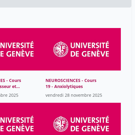
Belen Ponte
1
Belinda Lokaj
1
Bernard Lescaze
1
Borel Christelle
23
Camille Nemitz-Piguet
23
Camille Tripod
1
Catherine Giannopoulou
1
Christian Lüscher
23
S - Cours
NEUROSCIENCES - Cours
Christian Van Delden
sseur et
19 - Anxiolytiques
1
de l'humeur
mbre 2025
vendredi 28 novembre 2025
Cynthia Rebecca Reymann
1
Daniel Benamran
1
Daniel Huber
23
Daniel Oliveira
1