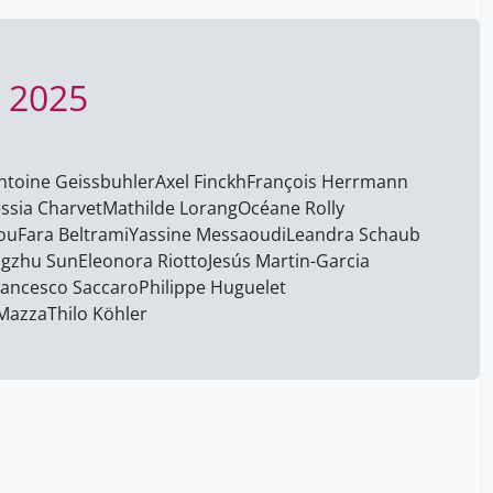
Maurice Stauffacher
23
Mengzhu Sun
1
e 2025
Michel Godel
1
Mohamed Asrih
1
ntoine Geissbuhler
Nathalie Ginovart
Axel Finckh
François Herrmann
23
essia Charvet
Mathilde Lorang
Océane Rolly
Nicolas Schaad
23
ou
Fara Beltrami
Yassine Messaoudi
Leandra Schaub
Noémie Wagner
1
gzhu Sun
Eleonora Riotto
Jesús Martin-Garcia
Francesco Saccaro
Philippe Huguelet
Océane Rolly
1
Mazza
Thilo Köhler
Oliveira De Almeida Fonseca
1
Olivier Marmy
1
Patrice Lalive Depinay
23
Patrycja Nowak-Sliwinska
1
Philippe Huguelet
1