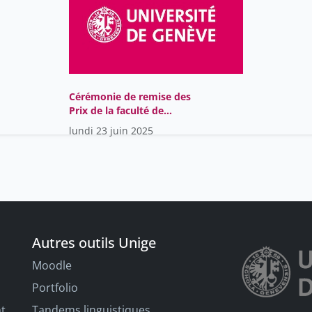
Cérémonie de remise des
Prix de la faculté de
médecine 2025
lundi 23 juin 2025
Autres outils Unige
Moodle
Portfolio
nt
Tandems linguistiques