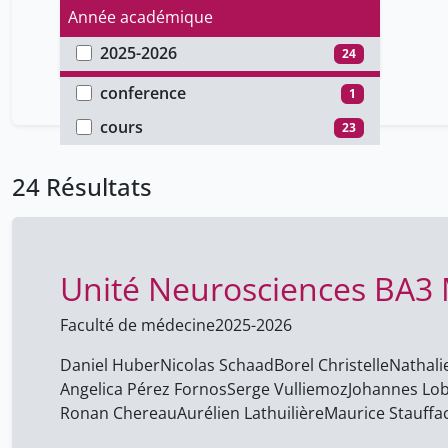
Année académique
2025-2026
24
Type de document
conference
1
cours
23
24 Résultats
Unité Neurosciences BA3
Faculté de médecine
2025-2026
Daniel Huber
Nicolas Schaad
Borel Christelle
Nathali
Angelica Pérez Fornos
Serge Vulliemoz
Johannes Lob
Ronan Chereau
Aurélien Lathuilière
Maurice Stauffa