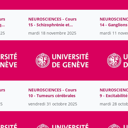
urs
NEUROSCIENCES - Cours
NEUROSCIENCE
ique
15 - Schizophrénie et
14 - Ganglions
antipsychotiques
pathologies
025
mardi 18 novembre 2025
mardi 11 nov
urs
NEUROSCIENCES - Cours
NEUROSCIENCE
10 - Tumeurs cérébrales
9 - Excitabilit
et épilepsie
25
vendredi 31 octobre 2025
mardi 28 octo