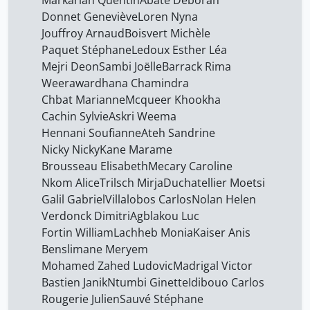
Markarian Quentin
Abate Deborah
Fortin William
15
Donnet Geneviève
Loren Nyna
Jouffroy Arnaud
Boisvert Michèle
Galil Gabriel
15
Paquet Stéphane
Ledoux Esther Léa
Gerber Yolande
15
Mejri Deon
Sambi Joëlle
Barrack Rima
Gomez Alfonso
Weerawardhana Chamindra
15
Chbat Marianne
Mcqueer Khookha
Hennani Soufianne
15
Cachin Sylvie
Askri Weema
Idibouo Carlos
15
Hennani Soufianne
Ateh Sandrine
Nicky Nicky
Kane Marame
Jouffroy Arnaud
15
Brousseau Elisabeth
Mecary Caroline
Kaiser Anis
15
Nkom Alice
Trilsch Mirja
Duchatellier Moetsi
Kanaan Sami
Galil Gabriel
Villalobos Carlos
Nolan Helen
15
Verdonck Dimitri
Agblakou Luc
Kane Marame
15
Fortin William
Lachheb Monia
Kaiser Anis
Khalifa Hamdi
15
Benslimane Meryem
Mohamed Zahed Ludovic
Madrigal Victor
Lachheb Monia
15
Bastien Janik
Ntumbi Ginette
Idibouo Carlos
Landbrecht Johannes
24
Rougerie Julien
Sauvé Stéphane