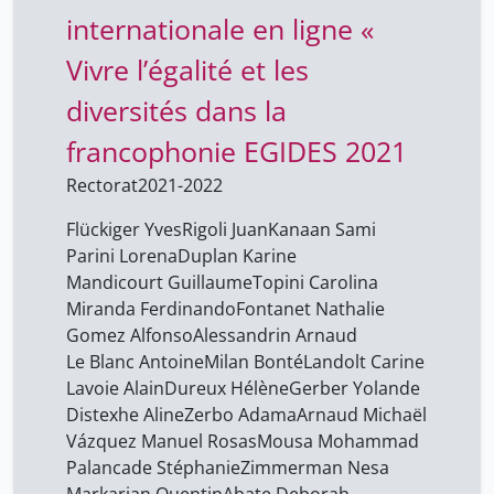
internationale en ligne «
Boateng Melody
15
Boisvert Michèle
Vivre l’égalité et les
15
Breault Laurent
15
diversités dans la
Brousseau Elisabeth
15
francophonie EGIDES 2021
Cachin Sylvie
15
Rectorat
2021-2022
Chbat Marianne
15
Flückiger Yves
Rigoli Juan
Kanaan Sami
Distexhe Aline
15
Parini Lorena
Duplan Karine
Mandicourt Guillaume
Topini Carolina
Donnet Geneviève
15
Miranda Ferdinando
Fontanet Nathalie
Duchatellier Moetsi
15
Gomez Alfonso
Alessandrin Arnaud
Duplan Karine
Le Blanc Antoine
Milan Bonté
Landolt Carine
15
Lavoie Alain
Dureux Hélène
Gerber Yolande
Dureux Hélène
15
Distexhe Aline
Zerbo Adama
Arnaud Michaël
Flückiger Yves
15
Vázquez Manuel Rosas
Mousa Mohammad
Palancade Stéphanie
Zimmerman Nesa
Fontanet Nathalie
15