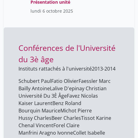
Présentation unité
lundi 6 octobre 2025
Conférences de l'Université
du 3è âge
Instituts rattachés à l'université
2013-2014
Schubert Paul
Fatio Olivier
Faessler Marc
Bailly Antoine
Lalive D'epinay Christian
Université Du 3È Âge
Favez Nicolas
Kaiser Laurent
Benz Roland
Bourquin Maurice
Michot Pierre
Hussy Charles
Beer Charles
Tissot Karine
Chenal Vincent
Forel Claire
Manfrini Aragno Ivonne
Collet Isabelle