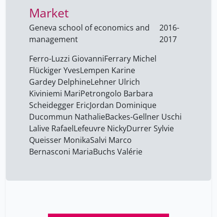
Market
Basler Marcel
8
Beer Charles
Geneva school of economics and
2016-
40
management
2017
Benz Roland
40
Ferro-Luzzi Giovanni
Ferrary Michel
Bergadaà Michelle
40
Flückiger Yves
Lempen Karine
Bernard Thea
8
Gardey Delphine
Lehner Ulrich
Bernasconi Maria
Kiviniemi Mari
Petrongolo Barbara
4
Scheidegger Eric
Jordan Dominique
Bignon Agathe
16
Ducommun Nathalie
Backes-Gellner Uschi
Blondon Katherine
8
Lalive Rafael
Lefeuvre Nicky
Durrer Sylvie
Queisser Monika
Salvi Marco
Borel Christelle
23
Bernasconi Maria
Buchs Valérie
Bosko Karel
40
Bourquin Maurice
40
Braillard Olivia
24
Brembilla Nicolo
17