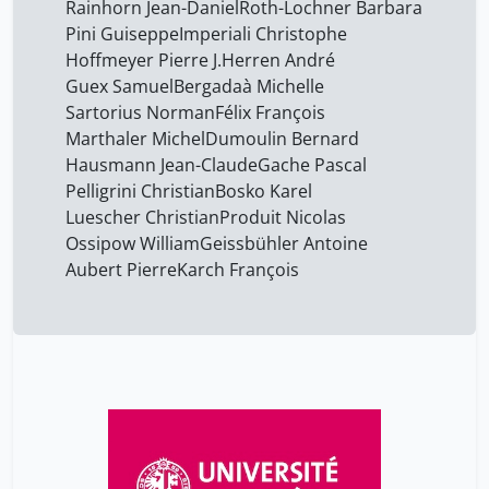
Rainhorn Jean-Daniel
Roth-Lochner Barbara
Pini Guiseppe
Imperiali Christophe
Hoffmeyer Pierre J.
Herren André
Guex Samuel
Bergadaà Michelle
Sartorius Norman
Félix François
Marthaler Michel
Dumoulin Bernard
Hausmann Jean-Claude
Gache Pascal
Pelligrini Christian
Bosko Karel
Luescher Christian
Produit Nicolas
Ossipow William
Geissbühler Antoine
Aubert Pierre
Karch François