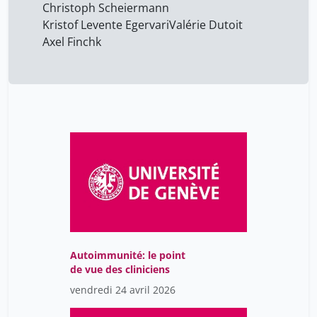
Christoph Scheiermann
Chantal
Kristof Levente Egervari
Valérie Dutoit
Imperiali Christophe
40
Axel Finchk
Jean Villard
17
Jeanbourquin Jérémy
8
Johanna Sommer
1
Johannes Lobrinus
23
Jordan Dominique
4
Jozsef Kiss
23
Julien Bertrand
3
Jörg Seebach
17
Kaiser Laurent
40
Autoimmunité: le point
de vue des cliniciens
Kalibala Jacklean
8
vendredi 24 avril 2026
Kalumiya Kabeza
8