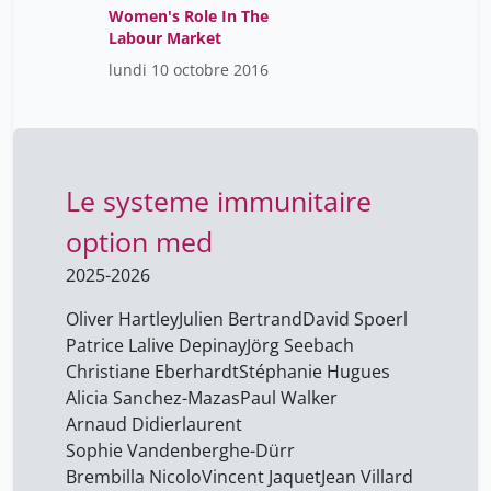
Women's Role In The
Foriel-Destezet Isabelle
8
Labour Market
Félix François
40
lundi 10 octobre 2016
Gache Pascal
40
Gardey Delphine
4
Geissbühler Antoine
40
Le systeme immunitaire
Gonzalez Casanova Francisco
8
option med
Guex Samuel
40
2025-2026
Hausmann Jean-Claude
40
Oliver Hartley
Julien Bertrand
David Spoerl
Herren André
40
Patrice Lalive Depinay
Jörg Seebach
Hof Patrice
8
Christiane Eberhardt
Stéphanie Hugues
Alicia Sanchez-Mazas
Paul Walker
Hoffmeyer Pierre J.
40
Arnaud Didierlaurent
Hurst-Majno Samia
1
Sophie Vandenberghe-Dürr
Brembilla Nicolo
Héritier Barras Anne-
Vincent Jaquet
Jean Villard
24