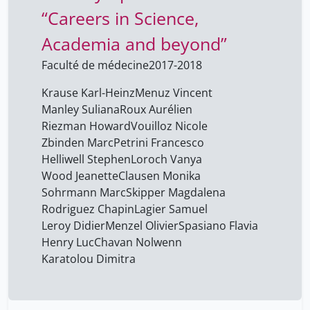
“Careers in Science,
Freret-Lorgeril Valentin
3
Geissbühler Antoine
Academia and beyond”
3
Genevay Stéphane
3
Faculté de médecine
2017-2018
Guex Samuel
3
Krause Karl-Heinz
Menuz Vincent
Helliwell Stephen
Manley Suliana
Roux Aurélien
21
Riezman Howard
Vouilloz Nicole
Henry Luc
21
Zbinden Marc
Petrini Francesco
Karatolou Dimitra
21
Helliwell Stephen
Loroch Vanya
Wood Jeanette
Clausen Monika
Krause Karl-Heinz
21
Sohrmann Marc
Skipper Magdalena
Lacour Jérôme
3
Rodriguez Chapin
Lagier Samuel
Leroy Didier
Menzel Olivier
Spasiano Flavia
Lagier Samuel
21
Henry Luc
Chavan Nolwenn
Lanier Cédric
3
Karatolou Dimitra
Leroy Didier
21
Loroch Vanya
21