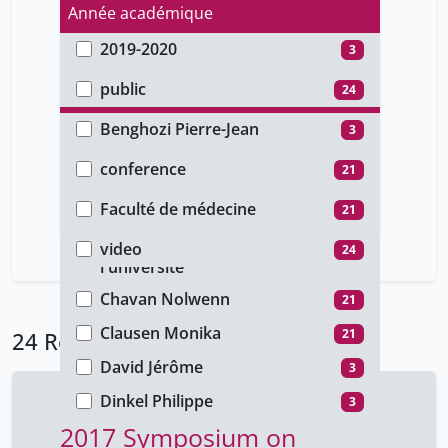
Année académique
2019-2020
3
Type d'accès
2017-2018
21
public
24
Auteur
Benghozi Pierre-Jean
3
Type de document
Benhamou Yaniv
3
conference
21
Faculté
Besson Jacques
3
cours
3
Faculté de médecine
21
Type de média
Borda D'Água Flávio
3
Instituts rattachés à
video
24
3
Cesalli Laurent
l'université
3
Chavan Nolwenn
21
Clausen Monika
21
24 Résultats
David Jérôme
3
Dinkel Philippe
3
2017 Symposium on
Fehlbaum Valerie
3