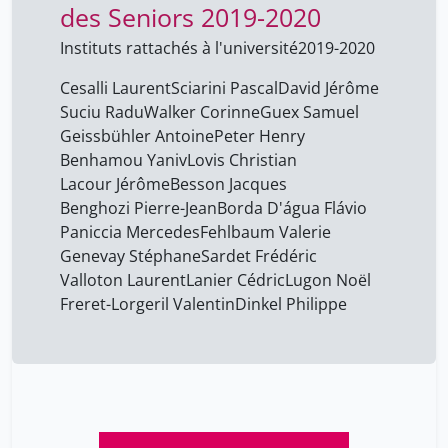
des Seniors 2019-2020
Instituts rattachés à l'université
2019-2020
Cesalli Laurent
Sciarini Pascal
David Jérôme
Suciu Radu
Walker Corinne
Guex Samuel
Geissbühler Antoine
Peter Henry
Benhamou Yaniv
Lovis Christian
Lacour Jérôme
Besson Jacques
Benghozi Pierre-Jean
Borda D'água Flávio
Paniccia Mercedes
Fehlbaum Valerie
Genevay Stéphane
Sardet Frédéric
Valloton Laurent
Lanier Cédric
Lugon Noël
Freret-Lorgeril Valentin
Dinkel Philippe