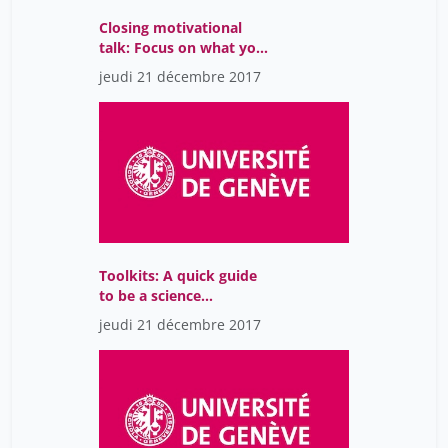
Skipper Magdalena
21
Closing motivational
Sohrmann Marc
21
talk: Focus on what you
want!
Spasiano Flavia
jeudi 21 décembre 2017
21
Suciu Radu
3
Valloton Laurent
3
Vouilloz Nicole
21
Walker Corinne
3
Wood Jeanette
21
Toolkits: A quick guide
Zbinden Marc
21
to be a science
communicator
jeudi 21 décembre 2017