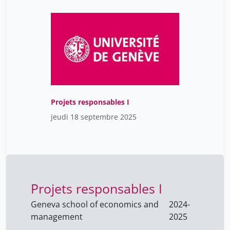
Projets responsables I
jeudi 18 septembre 2025
Projets responsables I
Geneva school of economics and
2024-
management
2025