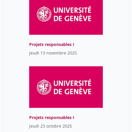
Projets responsables I
jeudi 13 novembre 2025
Projets responsables I
jeudi 23 octobre 2025