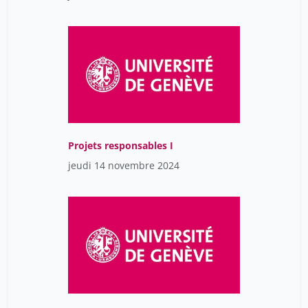
Projets responsables I
jeudi 14 novembre 2024