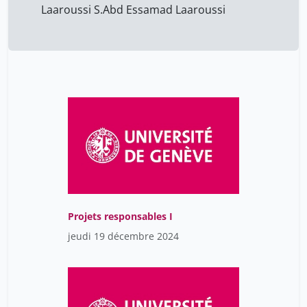
Laaroussi S.
Abd Essamad Laaroussi
Projets responsables I
jeudi 19 décembre 2024