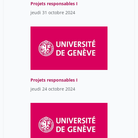
Projets responsables I
jeudi 31 octobre 2024
Projets responsables I
jeudi 24 octobre 2024