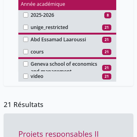
Année académique
2025-2026
8
Type d'accès
2024-2025
13
unige_restricted
21
Auteur
Abd Essamad Laaroussi
21
Type de document
Laaroussi S.
17
cours
21
Faculté
Geneva school of economics
Type de média
21
and management
video
21
21 Résultats
Projets responsables II