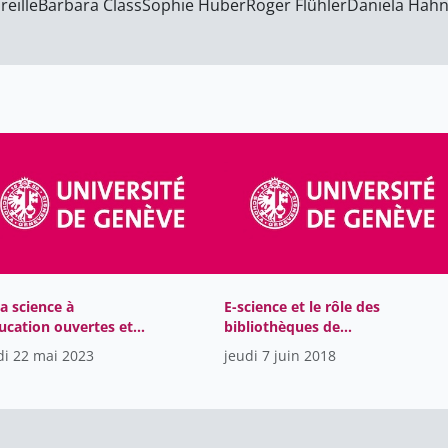
reille
Barbara Class
Sophie Huber
Roger Flühler
Daniela Hah
la science à
E-science et le rôle des
ducation ouvertes et
bibliothèques de
es
recherche
di 22 mai 2023
jeudi 7 juin 2018