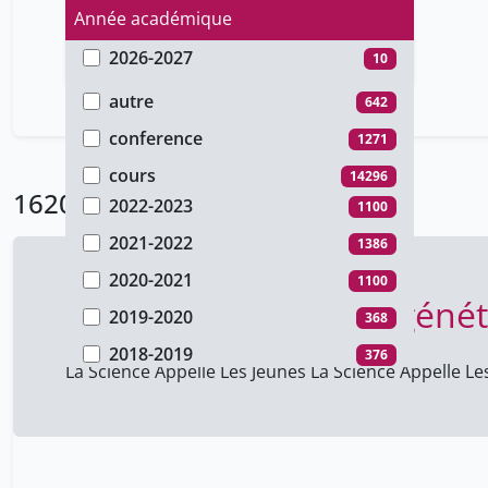
Année académique
2026-2027
10
Type de document
2025-2026
4225
autre
642
2024-2025
3039
conference
1271
2023-2024
443
cours
14296
16209 Résultats
2022-2023
1100
2021-2022
1386
2020-2021
1100
Semaine d’étude de génét
2019-2020
368
2018-2019
376
La Science Appelle Les Jeunes La Science Appelle Le
2017-2018
298
2016-2017
164
2015-2016
116