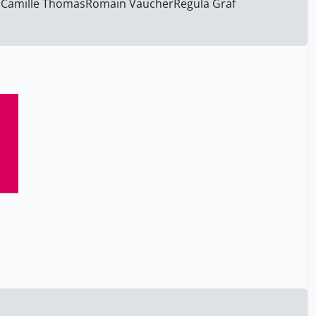
n
Camille Thomas
Romain Vaucher
Regula Graf
polunin nicholas
2
porret michel
62
rey alain
6
rey andré-louis
23
rochedieu edmond
2
roller samuel
2
rosset françois
9
scheps ruth
4
schmid-kitsikis elsa
5
schubert paul
59
schuin anik
2
schwok rené
40
serageldin ismail
7