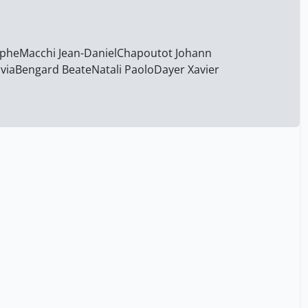
föllmi dominique
2
gazzaniga michael
2
gigon jean-claude
2
ophe
Macchi Jean-Daniel
Chapoutot Johann
via
Bengard Beate
Natali Paolo
Dayer Xavier
greppin hubert romain
2
grmek mirko drazen
2
haigneré claudie
1
hainard pierre
4
hambro edvard isak
2
heinemann robert klaus
305
helg aline
32
henriques gil
4
hertig randall maya
24
hug simon
57
huguelet hervé
6