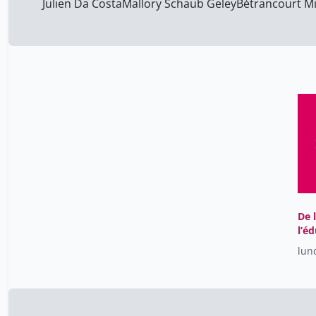
Julien Da Costa
Mallory Schaub Geley
Bétrancourt Mi
De 
l’é
libr
lun