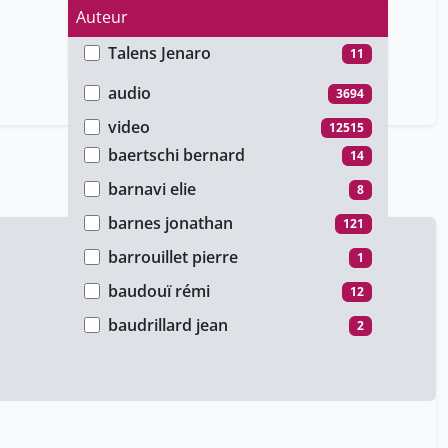
Auteur
Talens Jenaro
11
Type de média
arbour louise
6
audio
3694
auer andreas
1
video
12515
baertschi bernard
14
barnavi elie
8
barnes jonathan
121
barrouillet pierre
1
baudouï rémi
12
baudrillard jean
2
berelowitch wladimir
161
berthet stéphane
7
billeter jean-françois
202