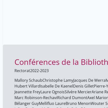
Conférences de la Bibliot
Rectorat
2022-2023
Mallory Schaub
Christophe Lamy
Jacques De Werra
M
Hubert Villard
Isabelle De Kaenel
Denis Gillet
Pierre-
Jeannette Frey
Laure Ognois
Silvère Mercier
Ariane R
Marc Robinson-Rechavi
Richard Dumont
Axel Mario
Bélanger Guy
Mellifluo Laure
Bruno Menon
Wouter S