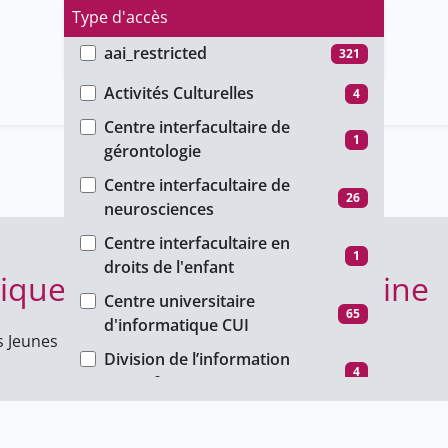
Type d'accès
aai_restricted
321
Faculté
group_restricted
238
Activités Culturelles
4
ho_restricted
157
Centre interfacultaire de
1
gérontologie
password_restricted
1989
Centre interfacultaire de
public
4171
26
neurosciences
unige_restricted
9333
Centre interfacultaire en
1
droits de l'enfant
ique en biologie et médecine
Centre universitaire
65
d'informatique CUI
s Jeunes
Division de l’information
4
scientifique
Faculté autonome de
518
théologie protestante