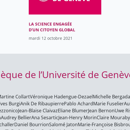
LA SCIENCE ENGAGÉE
D’UN CITOYEN GLOBAL
mardi 12 octobre 2021
hèque de l’Université de Genèv
artine Collart
Véronique Hadengue-Dezael
Michelle Bergad
Yves Burgi
Anik De Ribaupierre
Pablo Achard
Marie Fuselier
Au
ezzonico
Jean-Blaise Claivaz
Eliane Blumer
Jean Bernon
Uwe Ri
n
Audrey Bellier
Ana Sesartic
Jean-Henry Morin
Claire Mouraby
challer
Daniel Bourrion
Salomé Jaton
Marie-Françoise Bisbro