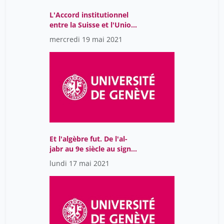
L'Accord institutionnel
entre la Suisse et l'Union
européenne: pourquoi
mercredi 19 mai 2021
pose-t-il autant de
problèmes et est-il
vraiment nécessaire?
Et l'algèbre fut. De l'al-
jabr au 9e siècle au signe
égal en 1557
lundi 17 mai 2021