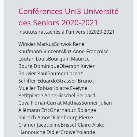
Conférences Uni3 Université
des Seniors 2020-2021
Instituts rattachés à l'université
2020-2021
Winkler Markus
Schwok René
Kaufmann Vincent
Allaz Anne-Françoise
Loutan Louis
Bourquin Maurice
Bourg Dominique
Oberson Xavier
Bouvier Paul
Baumer Lorenz
Schiffer Eduardo
Strasser Bruno J.
Mueller Tobias
Kolatte Evelyne
Petitpierre Anne
Hirschel Bernard
Cova Florian
Currat Mathias
Sonner Julian
Allémann Eric
Ghernaouti Solange
Bairoch Amos
Dillenbourg Pierre
Cramer Jacqueline
Brisset Claire-Akiko
Hannouche Didier
Crowe Yolande