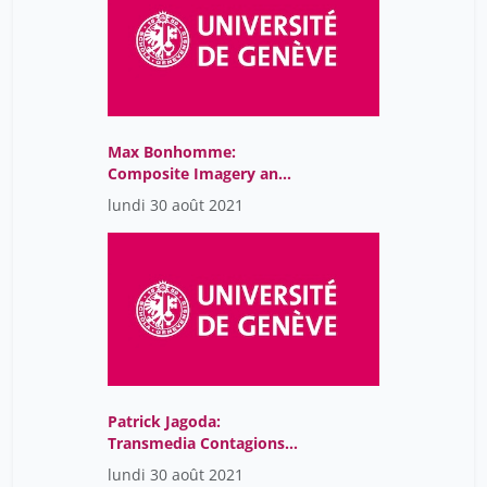
Max Bonhomme:
Composite Imagery and
Political Propaganda.
lundi 30 août 2021
From Luther to 4Chan
Patrick Jagoda:
Transmedia Contagions:
Alternate Reality Games
lundi 30 août 2021
as Engines of Networked