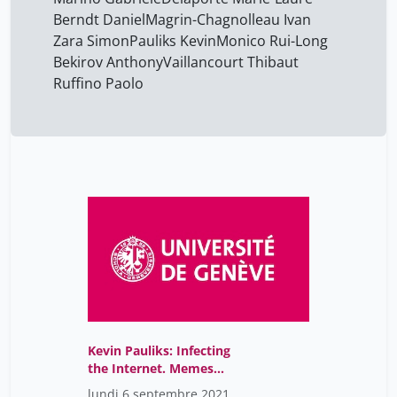
Berndt Daniel
Magrin-Chagnolleau Ivan
Zara Simon
Pauliks Kevin
Monico Rui-Long
Bekirov Anthony
Vaillancourt Thibaut
Ruffino Paolo
Kevin Pauliks: Infecting
the Internet. Memes
Between Virality and
lundi 6 septembre 2021