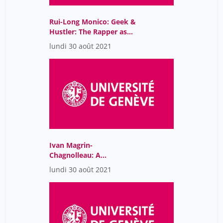
Rui-Long Monico: Geek &
Hustler: The Rapper as
an Agent of Spread of
lundi 30 août 2021
Contemporary New
Media Aesthetics,
Culture & Ideology
Ivan Magrin-
Chagnolleau: A
Phenomenological and
lundi 30 août 2021
enactive approach of
intermedial visual
contagions