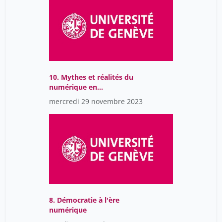
Zara Simon
11
blanc jan
4
de Castro Ignacio
5
jauslin Jean-Frédéric
4
10. Mythes et réalités du
kenderdine sarah
5
numérique en
psychologie et sciences
mercredi 29 novembre 2023
de l'éducation (2023)
8. Démocratie à l'ère
numérique