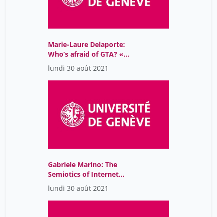
Marie-Laure Delaporte:
Who’s afraid of GTA? «
The best-selling cultural
lundi 30 août 2021
product in the world»:
from the screen to the
museum
Gabriele Marino: The
Semiotics of Internet
Memes
lundi 30 août 2021