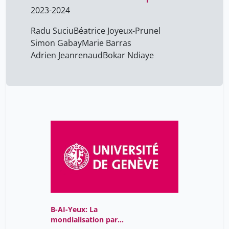
2023-2024
Bonhomme Max
11
Boustani Fadi
5
Radu Suciu
Béatrice Joyeux-Prunel
Simon Gabay
Marie Barras
Béatrice Joyeux-Prunel
17
Adrien Jeanrenaud
Bokar Ndiaye
Carta Constance
4
Cesari Francesco
17
Christophe Gaudet-
11
Blavignac
Colombini David
4
D'Achille Paolo
17
D'angelo Emanuele
17
David Jérôme
5
De Angelis Deborah
5
B-AI-Yeux: La
Delaporte Marie-Laure
11
mondialisation par