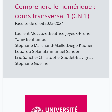
Pecci Ricardo
17
Comprendre le numérique :
Pierazzo Elena
17
cours transversal 1 (CN 1)
Radu Suciu
6
Faculté de droit
2023-2024
Renold Marc-André
5
Laurent Moccozet
Béatrice Joyeux-Prunel
Roberto Leporatti
17
Yaniv Benhamou
Roccatagliati Alessandro
Stéphane Marchand-Maillet
Diego Kuonen
17
Eduardo Solana
Emmanuel Sander
Ruffino Paolo
11
Eric Sanchez
Christophe Gaudet-Blavignac
Sardet Frédéric
4
Stéphane Guerrier
Schaetti Nicolas
4
Seedorf Thomas
17
Silvestre de Sacy Antoine
4
Simon Gabay
6
Solfaroli Camillocci Daniela
4