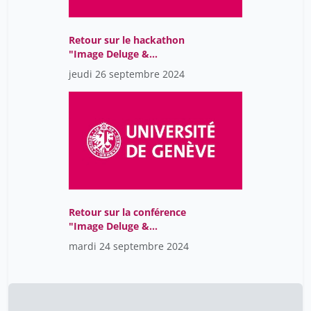
Keller Peter
5
Khan Mohammad Guive
1
Retour sur le hackathon
"Image Deluge &
Laurent Moccozet
11
Globalization"
jeudi 26 septembre 2024
Logeais Elisabeth
5
Louis-Courvoisier Micheline
4
Magrin-Chagnolleau Ivan
11
Marie Barras
6
Marino Gabriele
11
Monico Rui-Long
11
Retour sur la conférence
Mosch Ulrich
17
"Image Deluge &
Globalization"
mardi 24 septembre 2024
Palandri Andrea
17
Parisot Thomas
4
Pauliks Kevin
11