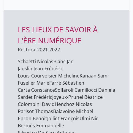
LES LIEUX DE SAVOIR À
L'ÈRE NUMÉRIQUE
Rectorat
2021-2022
Schaetti Nicolas
Blanc Jan
Jauslin Jean-Frédéric
Louis-Courvoisier Micheline
Kanaan Sami
Fuselier Marie
Farré Sébastien
Carta Constance
Solfaroli Camillocci Daniela
Sardet Frédéric
Joyeux-Prunel Béatrice
Colombini David
Henchoz Nicolas
Parisot Thomas
Balavoine Michael
Epron Benoit
Jolliet François
Ulmi Nic
Bermès Emmanuelle
Silvestre De Sacy Antoine