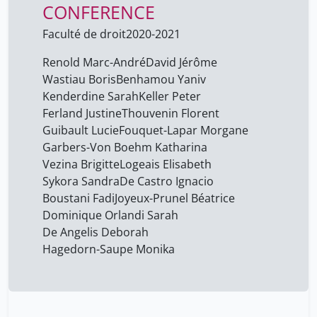
CONFERENCE
Faculté de droit
2020-2021
Renold Marc-André
David Jérôme
Wastiau Boris
Benhamou Yaniv
Kenderdine Sarah
Keller Peter
Ferland Justine
Thouvenin Florent
Guibault Lucie
Fouquet-Lapar Morgane
Garbers-Von Boehm Katharina
Vezina Brigitte
Logeais Elisabeth
Sykora Sandra
De Castro Ignacio
Boustani Fadi
Joyeux-Prunel Béatrice
Dominique Orlandi Sarah
De Angelis Deborah
Hagedorn-Saupe Monika