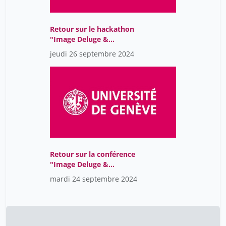
Keller Peter
5
Khan Mohammad Guive
1
Retour sur le hackathon
"Image Deluge &
Laurent Moccozet
11
Globalization"
jeudi 26 septembre 2024
Logeais Elisabeth
5
Louis-Courvoisier Micheline
4
Magrin-Chagnolleau Ivan
11
Marie Barras
6
Marino Gabriele
11
Monico Rui-Long
11
Retour sur la conférence
Mosch Ulrich
17
"Image Deluge &
Globalization"
mardi 24 septembre 2024
Palandri Andrea
17
Parisot Thomas
4
Pauliks Kevin
11