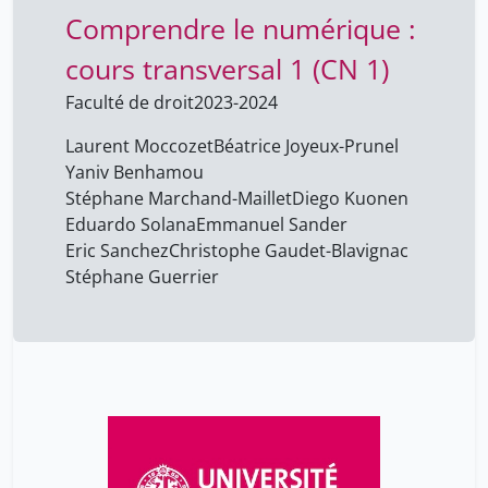
Pecci Ricardo
17
Comprendre le numérique :
Pierazzo Elena
17
cours transversal 1 (CN 1)
Radu Suciu
6
Faculté de droit
2023-2024
Renold Marc-André
5
Laurent Moccozet
Béatrice Joyeux-Prunel
Roberto Leporatti
17
Yaniv Benhamou
Roccatagliati Alessandro
Stéphane Marchand-Maillet
Diego Kuonen
17
Eduardo Solana
Emmanuel Sander
Ruffino Paolo
11
Eric Sanchez
Christophe Gaudet-Blavignac
Sardet Frédéric
4
Stéphane Guerrier
Schaetti Nicolas
4
Seedorf Thomas
17
Silvestre de Sacy Antoine
4
Simon Gabay
6
Solfaroli Camillocci Daniela
4