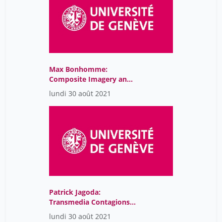
Max Bonhomme:
Composite Imagery and
Political Propaganda.
lundi 30 août 2021
From Luther to 4Chan
Patrick Jagoda:
Transmedia Contagions:
Alternate Reality Games
lundi 30 août 2021
as Engines of Networked