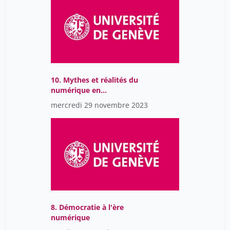
Zara Simon
11
blanc jan
4
de Castro Ignacio
5
jauslin Jean-Frédéric
4
10. Mythes et réalités du
kenderdine sarah
5
numérique en
psychologie et sciences
mercredi 29 novembre 2023
de l'éducation (2023)
8. Démocratie à l'ère
numérique