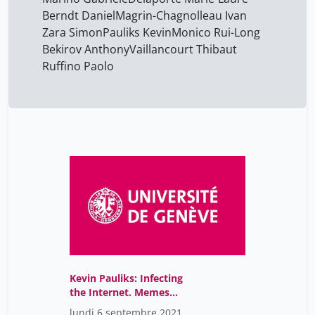
Berndt Daniel
Magrin-Chagnolleau Ivan
Zara Simon
Pauliks Kevin
Monico Rui-Long
Bekirov Anthony
Vaillancourt Thibaut
Ruffino Paolo
Kevin Pauliks: Infecting
the Internet. Memes
Between Virality and
lundi 6 septembre 2021