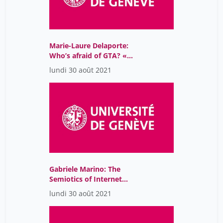
Marie-Laure Delaporte:
Who’s afraid of GTA? «
The best-selling cultural
lundi 30 août 2021
product in the world»:
from the screen to the
museum
Gabriele Marino: The
Semiotics of Internet
Memes
lundi 30 août 2021