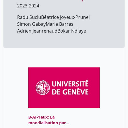
2023-2024
Bonhomme Max
11
Boustani Fadi
5
Radu Suciu
Béatrice Joyeux-Prunel
Simon Gabay
Marie Barras
Béatrice Joyeux-Prunel
17
Adrien Jeanrenaud
Bokar Ndiaye
Carta Constance
4
Cesari Francesco
17
Christophe Gaudet-
11
Blavignac
Colombini David
4
D'Achille Paolo
17
D'angelo Emanuele
17
David Jérôme
5
De Angelis Deborah
5
B-AI-Yeux: La
Delaporte Marie-Laure
11
mondialisation par