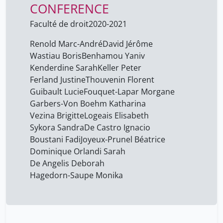
CONFERENCE
Faculté de droit
2020-2021
Renold Marc-André
David Jérôme
Wastiau Boris
Benhamou Yaniv
Kenderdine Sarah
Keller Peter
Ferland Justine
Thouvenin Florent
Guibault Lucie
Fouquet-Lapar Morgane
Garbers-Von Boehm Katharina
Vezina Brigitte
Logeais Elisabeth
Sykora Sandra
De Castro Ignacio
Boustani Fadi
Joyeux-Prunel Béatrice
Dominique Orlandi Sarah
De Angelis Deborah
Hagedorn-Saupe Monika