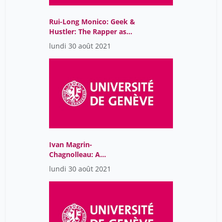
Rui-Long Monico: Geek &
Hustler: The Rapper as
an Agent of Spread of
lundi 30 août 2021
Contemporary New
Media Aesthetics,
Culture & Ideology
Ivan Magrin-
Chagnolleau: A
Phenomenological and
lundi 30 août 2021
enactive approach of
intermedial visual
contagions