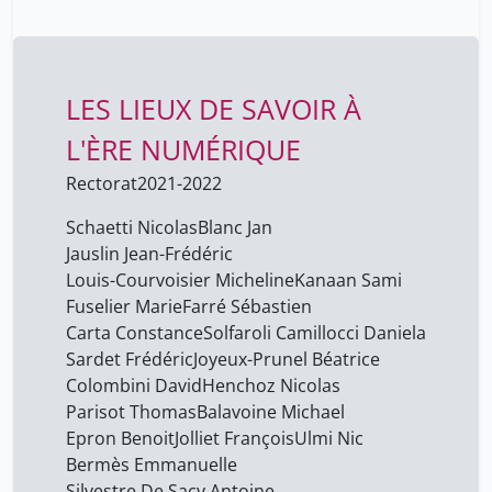
LES LIEUX DE SAVOIR À
L'ÈRE NUMÉRIQUE
Rectorat
2021-2022
Schaetti Nicolas
Blanc Jan
Jauslin Jean-Frédéric
Louis-Courvoisier Micheline
Kanaan Sami
Fuselier Marie
Farré Sébastien
Carta Constance
Solfaroli Camillocci Daniela
Sardet Frédéric
Joyeux-Prunel Béatrice
Colombini David
Henchoz Nicolas
Parisot Thomas
Balavoine Michael
Epron Benoit
Jolliet François
Ulmi Nic
Bermès Emmanuelle
Silvestre De Sacy Antoine