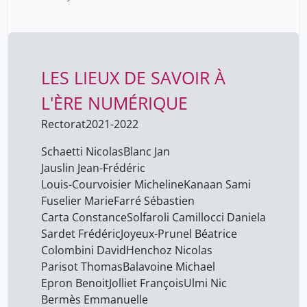
transphobie de la ville de
Genève
LES LIEUX DE SAVOIR À
L'ÈRE NUMÉRIQUE
Rectorat
2021-2022
Schaetti Nicolas
Blanc Jan
Jauslin Jean-Frédéric
Louis-Courvoisier Micheline
Kanaan Sami
Fuselier Marie
Farré Sébastien
Carta Constance
Solfaroli Camillocci Daniela
Sardet Frédéric
Joyeux-Prunel Béatrice
Colombini David
Henchoz Nicolas
Parisot Thomas
Balavoine Michael
Epron Benoit
Jolliet François
Ulmi Nic
Bermès Emmanuelle