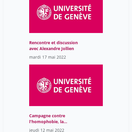
Schaetti Nicolas
4
Schorer Noémie
2
Sibyl Benisty Ezra
2
Silvestre de Sacy Antoine
4
Rencontre et discussion
Solfaroli Camillocci Daniela
4
avec Alexandre Jollien
Ulmi Nic
4
mardi 17 mai 2022
blanc jan
4
jauslin Jean-Frédéric
4
Campagne contre
l'homophobie, la
biphobie et la
jeudi 12 mai 2022