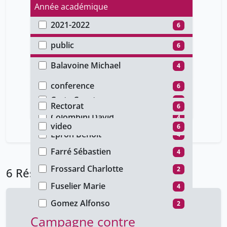
Année académique
2021-2022
6
Type d'accès
public
6
Auteur
Balavoine Michael
4
Type de document
Bermès Emmanuelle
4
conference
6
Faculté
Carta Constance
4
Rectorat
6
Type de média
Colombini David
4
video
6
Epron Benoit
4
Farré Sébastien
4
Frossard Charlotte
2
6 Résultats
Fuselier Marie
4
Gomez Alfonso
2
Campagne contre
Henchoz Nicolas
4