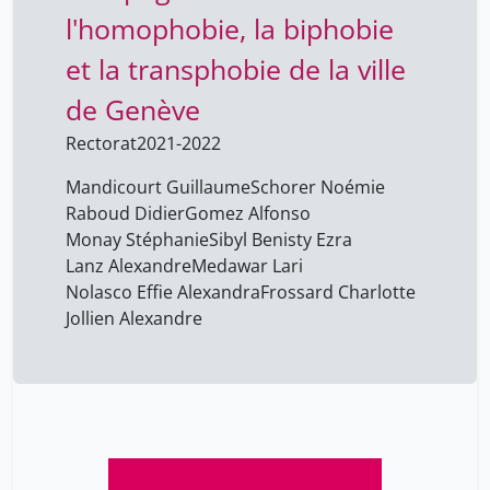
l'homophobie, la biphobie
Jollien Alexandre
2
Jolliet François
et la transphobie de la ville
4
Joyeux-Prunel Béatrice
4
de Genève
Kanaan Sami
4
Rectorat
2021-2022
Lanz Alexandre
2
Mandicourt Guillaume
Schorer Noémie
Louis-Courvoisier Micheline
4
Raboud Didier
Gomez Alfonso
Monay Stéphanie
Sibyl Benisty Ezra
Mandicourt Guillaume
2
Lanz Alexandre
Medawar Lari
Medawar Lari
2
Nolasco Effie Alexandra
Frossard Charlotte
Jollien Alexandre
Monay Stéphanie
2
Nolasco Effie Alexandra
2
Parisot Thomas
4
Raboud Didier
2
Sardet Frédéric
4