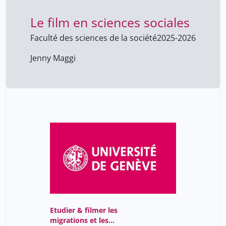
Menz Markus
1
Le film en sciences sociales
Miranda Ferdinando
11
Faculté des sciences de la société
2025-2026
Missionier Franck
1
Jenny Maggi
Mussard Danièle
11
Muster Caïtucoli Joëlle
11
Neniz Python,
25
Nicolas Charpentier
25
Nuoffer Florence
1
Nyx Prénom
11
Orito Prénom
11
Oumar Aly Ba
25
Parini Lorena
11
Etudier & filmer les
Pasini Willy
11
migrations et les