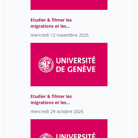
baudouï rémi
1
mercier jean-yves
5
Etudier & filmer les
rigoli juan
14
migrations et les
relations à l'altérité A
mercredi 12 novembre 2025
Etudier & filmer les
migrations et les
relations à l'altérité A
mercredi 29 octobre 2025