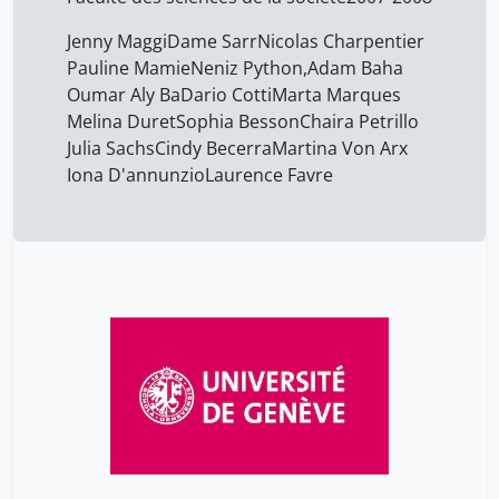
Jenny Maggi
Dame Sarr
Nicolas Charpentier
Pauline Mamie
Neniz Python,
Adam Baha
Oumar Aly Ba
Dario Cotti
Marta Marques
Melina Duret
Sophia Besson
Chaira Petrillo
Julia Sachs
Cindy Becerra
Martina Von Arx
Iona D'annunzio
Laurence Favre