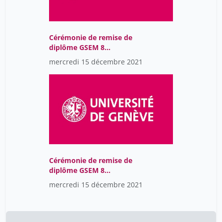
Johnson Lavinia
11
Julia Sachs
25
Cérémonie de remise de
Knutsen Elinor
diplôme GSEM 8
11
Décembre 2021 U300
mercredi 15 décembre 2021
Kraus Cynthia
11
19h00
Labaume Antoine
1
Larson Peter
11
Laurence Favre
25
Machlout Maya
11
Maggi Jenny
15
Cérémonie de remise de
Markarian Quentin
11
diplôme GSEM 8
Décembre 2021 U600
Marta Marques
25
mercredi 15 décembre 2021
18h30
Martina Von Arx
25
Melina Duret
25