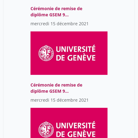
Cérémonie de remise de
Gidari Wassmer Catarina
1
diplôme GSEM 9
Grandjean Alexandre
Décembre 2021 U300
11
mercredi 15 décembre 2021
19h00
Guex Pauline
11
Iona D'annunzio
25
Jaccard Didier
1
Jacot-Descombes Caroline
11
Jeanneret Vincent
1
Jenn Prénom
11
Cérémonie de remise de
diplôme GSEM 9
Jenni Alexis
2
Décembre 2021 U600
mercredi 15 décembre 2021
18h30
Jenni Philippe
38
Jenny Coraline
1
Jenny Maggi
36
Jenny pascal
1