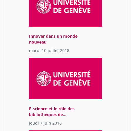
oris michel
33
rigoli juan
33
waterlot ghislain
33
winkler markus
45
Innover dans un monde
nouveau
ziegler jean
2
mardi 10 juillet 2018
E-science et le rôle des
bibliothèques de
recherche
jeudi 7 juin 2018