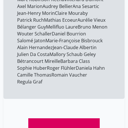
Bruno Menon
47
Axel Marion
Audrey Bellier
Ana Sesartic
Jean-Henry Morin
Claire Mouraby
Bélanger Guy
47
Patrick Ruch
Mathias Ecoeur
Aurélie Vieux
Bétrancourt Mireille
47
Bélanger Guy
Mellifluo Laure
Bruno Menon
Camille Thomas
Wouter Schaller
Daniel Bourrion
47
Salomé Jaton
Marie-Françoise Bisbrouck
Chalamet Christophe
33
Alain Hernandez
Jean-Claude Albertin
Chappuis Christine
1
Julien Da Costa
Mallory Schaub Geley
Bétrancourt Mireille
Barbara Class
Charcosset Jean-Pierre
33
Sophie Huber
Roger Flühler
Daniela Hahn
Chavan Nolwenn
21
Camille Thomas
Romain Vaucher
Regula Graf
Christian Aliverti
47
Christophe Lamy
47
Claire Mouraby
47
Clausen Monika
21
Clot Yves
7