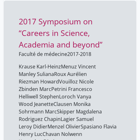
2017 Symposium on
“Careers in Science,
Academia and beyond”
Faculté de médecine
2017-2018
Krause Karl-Heinz
Menuz Vincent
Manley Suliana
Roux Aurélien
Riezman Howard
Vouilloz Nicole
Zbinden Marc
Petrini Francesco
Helliwell Stephen
Loroch Vanya
Wood Jeanette
Clausen Monika
Sohrmann Marc
Skipper Magdalena
Rodriguez Chapin
Lagier Samuel
Leroy Didier
Menzel Olivier
Spasiano Flavia
Henry Luc
Chavan Nolwenn