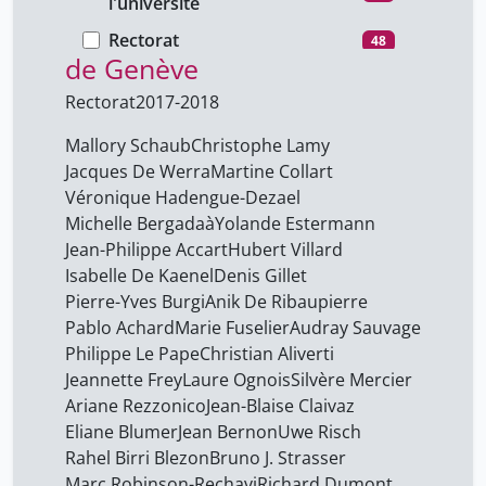
l'université
Bibliothèque de l’Université
Audrey Bellier
47
Rectorat
48
Aurélie Vieux
de Genève
47
Axel Marion
47
Rectorat
2017-2018
Barbara Class
47
Mallory Schaub
Christophe Lamy
Barth Britt-Marie
Jacques De Werra
Martine Collart
7
Véronique Hadengue-Dezael
Baumann-Pauly Dorothée
2
Michelle Bergadaà
Yolande Estermann
Bavelier Daphné
33
Jean-Philippe Accart
Hubert Villard
Isabelle De Kaenel
Denis Gillet
Bertossa Bita
1
Pierre-Yves Burgi
Anik De Ribaupierre
Besse Marie
32
Pablo Achard
Marie Fuselier
Audray Sauvage
Philippe Le Pape
Christian Aliverti
Bouvier Paul
33
Jeannette Frey
Laure Ognois
Silvère Mercier
Bovard Alain
2
Ariane Rezzonico
Jean-Blaise Claivaz
Brossard Michel
Eliane Blumer
Jean Bernon
Uwe Risch
7
Rahel Birri Blezon
Bruno J. Strasser
Bruno J. Strasser
47
Marc Robinson-Rechavi
Richard Dumont