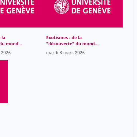
faessler marc
40
fatio olivier
51
favez jean-claude
75
 la
Exotismes : de la
ferro-luzzi giovanni
3
 du monde
"découverte" du monde
ferry jean-marc
tourisme
à sa mise en tourisme
18
 2026
mardi 3 mars 2026
fitoussi jean-paul
3
foehr-janssens yasmina
28
gigon jean-claude
9
gillibert jean
2
guillaumin jean
3
helg aline
101
hertig randall maya
14
hocké jean-pierre
4