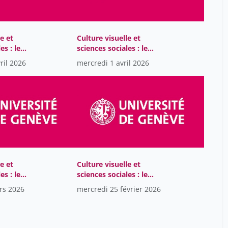
lustiger jean-marie
4
malinverni giorgio
45
e et
Culture visuelle et
moeschler jacques
26
es : le
sciences sociales : le
mongin olivier
éma et
monde au cinéma et
42
ril 2026
mercredi 1 avril 2026
 dessinée
dans la bande dessinée
méric lison
2
nivat georges
15
oris michel
45
pailhous jean
9
paour jean-luc
2
parmentier elisabeth
43
e et
Culture visuelle et
es : le
sciences sociales : le
peraya daniel
9
éma et
monde au cinéma et
rs 2026
mercredi 25 février 2026
 dessinée
dans la bande dessinée
piaget jean
13
piguet camille
5