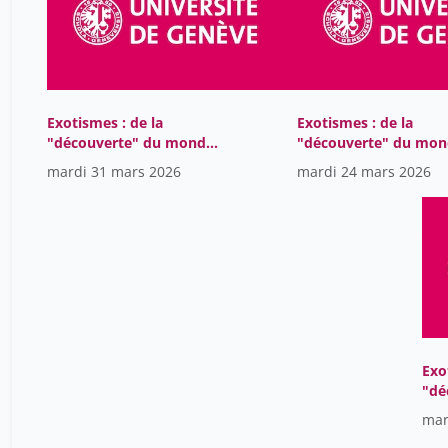
1983-1984
53
1982-1983
8
1981-1982
16
1980-1981
13
Exotismes : de la
Exotismes : de la
1979-1980
14
"découverte" du monde
"découverte" du mo
à sa mise en tourisme
à sa mise en tourism
1978-1979
mardi 31 mars 2026
mardi 24 mars 2026
10
1977-1978
20
1976-1977
6
1975-1976
12
1973-1974
30
1972-1973
7
Exo
160
"dé
à s
mar