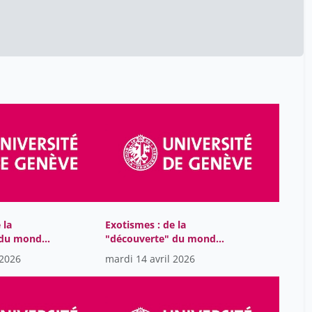
chappuis jean-marc
2
cifali bega mireille
35
clair jean
4
crahay marcel
9
de blasis jean-paul
12
de ribaupierre anik
96
de werra jacques
8
dermange françois
27
donnet jean-luc
4
 la
Exotismes : de la
droz rémy
3
 du monde
"découverte" du monde
tourisme
à sa mise en tourisme
duboule denis
 2026
mardi 14 avril 2026
1
dupuy jean-pierre
4
dupuy rené-jean
3