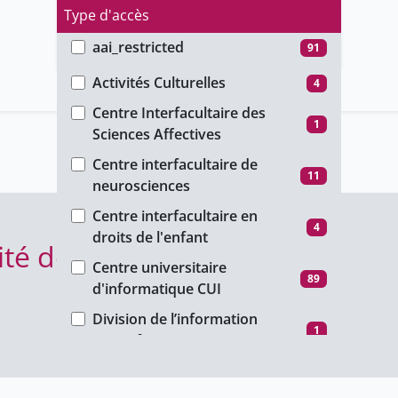
Type d'accès
aai_restricted
91
Faculté
group_restricted
142
Activités Culturelles
4
ho_restricted
106
Centre Interfacultaire des
1
Sciences Affectives
password_restricted
414
Centre interfacultaire de
public
1784
11
neurosciences
unige_restricted
2117
Centre interfacultaire en
4
droits de l'enfant
ité des seniors 2024-2025
Centre universitaire
89
d'informatique CUI
Division de l’information
1
scientifique
Faculté autonome de
342
théologie protestante