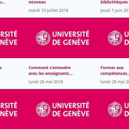
ues
nouveau
bibliothèques
mes
recherche
mardi 10 juillet 2018
jeudi 7 juin 20
e.
s
Comment s’entendre
Former aux
avec les enseignants
compétences
pour enrichir les
informationnel
lundi 28 mai 2018
lundi 28 mai 2
re
formations aux
défi à relever 
compétences
ité
informationnelles ?