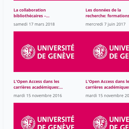
La collaboration
Les données de la
bibliothécaires –
recherche: formations
chercheurs au cœur des
expériences, tendanc
samedi 17 mars 2018
mercredi 7 juin 2017
projets d’humanités
l'ETH Zurich
numériques
L'Open Access dans les
L'Open Access dans l
carrières académiques:
carrières académique
quelle stratégie Open
libérer la connaissanc
mardi 15 novembre 2016
mardi 15 novembre 2
Access pour la Suisse?
survol de quelques
initiatives de l'UdeM