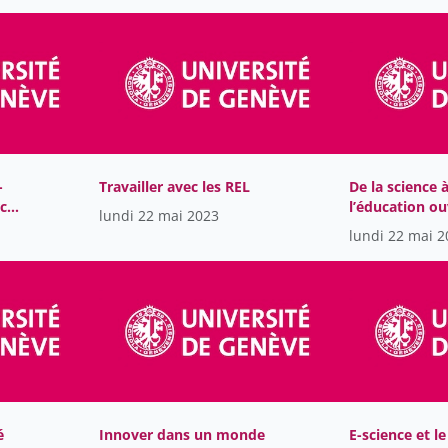
-
Travailler avec les REL
De la science 
rces
l’éducation ou
lundi 22 mai 2023
libres
lundi 22 mai 2
é
Innover dans un monde
E-science et le