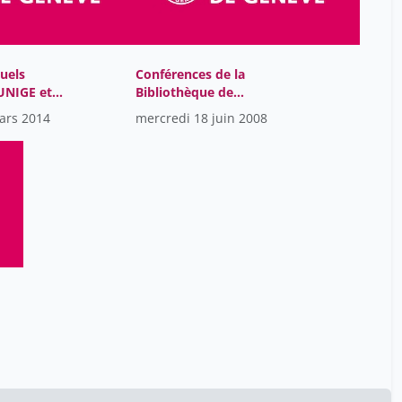
pontalis jean-bertrand
4
porret michel
4
rey andré-louis
20
uels
Conférences de la
’UNIGE et
Bibliothèque de
rieben laurence
23
e ?
l’Université de Genève
ars 2014
mercredi 18 juin 2008
rigoli juan
2018
77
rosset françois
4
rudhardt jean
1
rémy jean
3
scheps ruth
4
schubert paul
43
schwok rené
21
starobinski jean
204
tanquerel thierry
1