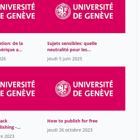
chappuis jean-marc
2
cifali bega mireille
35
clair jean
4
crahay marcel
9
ntion: de la
Sujets sensibles: quelle
érique aux
neutralité pour les
de blasis jean-paul
12
tutionnels
bibliothèques?
026
jeudi 5 juin 2025
de ribaupierre anik
96
de werra jacques
8
dermange françois
27
donnet jean-luc
4
droz rémy
3
duboule denis
1
back
How to publish for free
dupuy jean-pierre
lishing -
4
jeudi 26 octobre 2023
 from
re 2023
dupuy rené-jean
3
hers