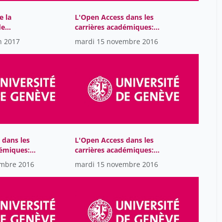
lustiger jean-marie
4
e la
L'Open Access dans les
malinverni giorgio
45
de
carrières académiques:
e Genève
échanges et discussion
moeschler jacques
26
n 2017
mardi 15 novembre 2016
mongin olivier
42
méric lison
2
nivat georges
15
oris michel
45
pailhous jean
9
 dans les
L'Open Access dans les
paour jean-luc
2
démiques:
carrières académiques:
parmentier elisabeth
43
ances
introduction
embre 2016
mardi 15 novembre 2016
peraya daniel
9
piaget jean
13
piguet camille
5