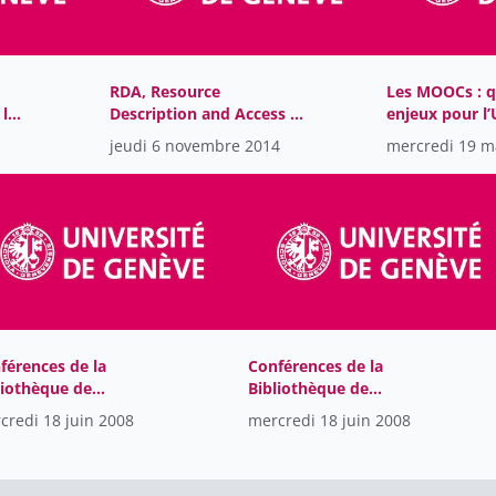
RDA, Resource
Les MOOCs : q
 la
Description and Access -
enjeux pour l
vers le web sémantique
sa Bibliothèqu
jeudi 6 novembre 2014
mercredi 19 m
férences de la
Conférences de la
liothèque de
Bibliothèque de
niversité de Genève
l’Université de Genève
credi 18 juin 2008
mercredi 18 juin 2008
8
2018