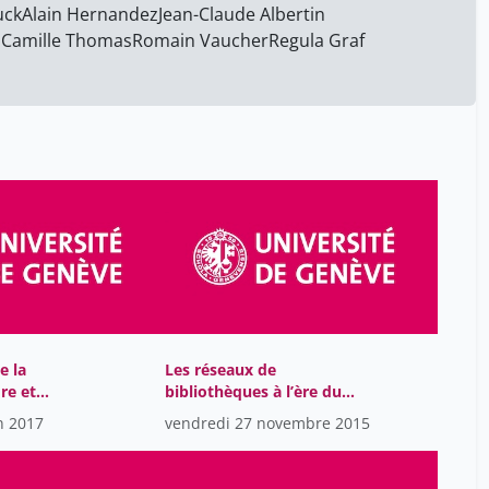
uck
Alain Hernandez
bofford jacques
Jean-Claude Albertin
2
n
Camille Thomas
Romain Vaucher
Regula Graf
boisson de chazournes
3
laurence
borgeaud philippe
57
bouchard pascal
2
bronckart jean-paul
159
böschenstein bernard
13
bürgenmeier beat
68
caesar mathieu
29
calmy-rey micheline
75
e la
Les réseaux de
cattacin sandro
9
re et
bibliothèques à l’ère du
cavigneaux antoine
cloud – que partager ?
45
n 2017
vendredi 27 novembre 2015
comment travailler ?
chancel jacques
4
chaponnière jean-françois
3