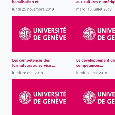
banalisation et
aux cultures numériq
diabolisation
et aux nouvelles for
lundi 25 novembre 2019
mardi 10 juillet 2018
de création aux
Bibliothèques
Municipales de Genèv
Les compétences des
Le développement de
formateurs au service de
compétences
la réussite des étudiant-
transversales comme
lundi 28 mai 2018
lundi 28 mai 2018
e-s: échanges et
point de jonction ent
discussion
facultés et services
communs de l’Univers