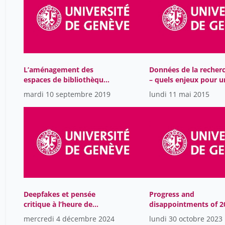
2000-2001
19
1999-2000
12
1998-1999
51
1997-1998
78
L’aménagement des
Données de la recher
1996-1997
69
espaces de bibliothèques
– quels enjeux pour u
1995-1996
universitaires
bibliothèque
85
mardi 10 septembre 2019
lundi 11 mai 2015
universitaire ?
1994-1995
65
1993-1994
18
1992-1993
12
1990-1991
19
1986-1987
37
1985-1986
50
Deepfakes et pensée
Progress and
critique à l’heure de
disappointments of 2
1984-1985
39
l’intelligence artificielle
years of fighting for
mercredi 4 décembre 2024
lundi 30 octobre 2023
open access