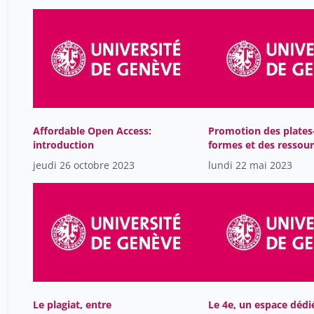
1983-1984
53
1982-1983
8
1981-1982
16
1980-1981
13
1979-1980
14
1978-1979
10
Affordable Open Access:
Promotion des plates
1977-1978
introduction
formes et des ressou
20
éducatives libres
jeudi 26 octobre 2023
lundi 22 mai 2023
1976-1977
6
1975-1976
12
1973-1974
30
1972-1973
7
160
Le plagiat, entre
Le 4e, un espace dédi