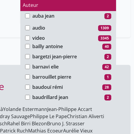
Auteur
auba jean
2
Type de média
baecque antoine de
28
audio
1309
baertschi bernard
38
video
3345
bailly antoine
40
bargetzi jean-pierre
2
barnavi elie
42
barrouillet pierre
1
e
baudouï rémi
28
baudrillard jean
2
berelowitch wladimir
42
aà
Yolande Estermann
Jean-Philippe Accart
dray Sauvage
Philippe Le Pape
Christian Aliverti
berthet stéphane
21
sch
Rahel Birri Blezon
Bruno J. Strasser
billeter jean-françois
288
Patrick Ruch
Mathias Ecoeur
Aurélie Vieux