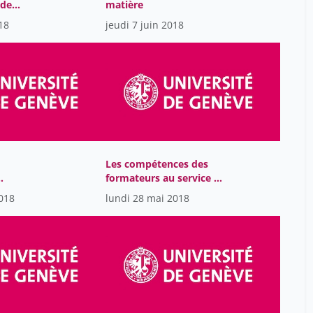
 de
matière
hottelier michel
2
18
jeudi 7 juin 2018
hurst andré
23
jaccard jean-philippe
67
jeanneret michel
45
kott sandrine
34
kristeva julia
3
lacouture jean
2
Les compétences des
formateurs au service de
lalive d'epinay christian
40
les : un
la réussite des étudiant-
018
lundi 28 mai 2018
larrère catherine
12
en équipe !
e-s: introduction
legrand louis
7
leymarie jean
2
leyvrat jean-pierre
21
lombardo patrizia
27