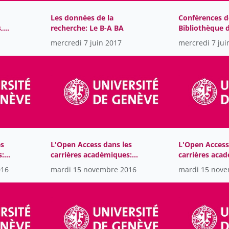
Les données de la
Conférences d
,
recherche: Le B-A BA
Bibliothèque 
es à
l’Université d
mercredi 7 juin 2017
mercredi 7 jui
2018
es
L'Open Access dans les
L'Open Access
s:
carrières académiques:
carrières aca
e:
perspectives pratiques et
cinquante nu
016
mardi 15 novembre 2016
mardi 15 nov
morales du chercheur
d'Open
sur l'Open Access