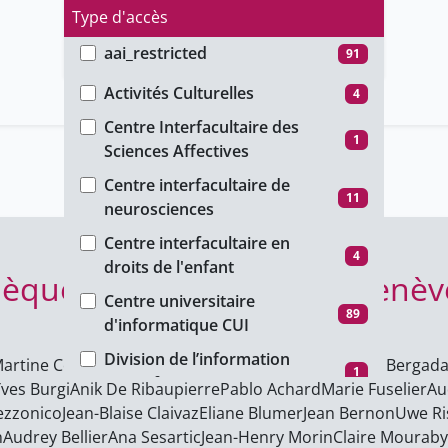
Type d'accès
aai_restricted
91
Faculté
group_restricted
142
Activités Culturelles
4
ho_restricted
106
Centre Interfacultaire des
1
Sciences Affectives
password_restricted
414
Centre interfacultaire de
public
1784
11
neurosciences
unige_restricted
2117
Centre interfacultaire en
4
droits de l'enfant
hèque de l’Université de Genèv
Centre universitaire
89
d'informatique CUI
Division de l’information
artine Collart
Véronique Hadengue-Dezael
Michelle Bergad
1
scientifique
Yves Burgi
Anik De Ribaupierre
Pablo Achard
Marie Fuselier
Au
ezzonico
Jean-Blaise Claivaz
Eliane Blumer
Jean Bernon
Uwe Ri
Faculté autonome de
342
n
Audrey Bellier
Ana Sesartic
Jean-Henry Morin
Claire Mouraby
théologie protestante