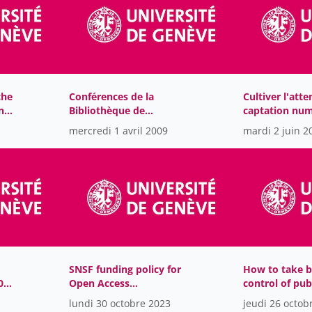
Formation continue
1
Geneva school of economics
44
and management
Global Studies Institute - GSI
67
Institut des Sciences de
che
Conférences de la
Cultiver l'atte
37
l'Environnement
ne
Bibliothèque de
captation num
l’Université de Genève
soutiens insti
mercredi 1 avril 2009
Institut universitaire de
mardi 2 juin 2
27
formation des enseignants
Instituts rattachés à
224
l'université
Les autres productions de
4
l'université de Genève
Rectorat
466
SNSF funding policy for
How to take 
0
Open Access
control of pub
monographs
Shifting away
lundi 30 octobre 2023
jeudi 26 octob
private publis