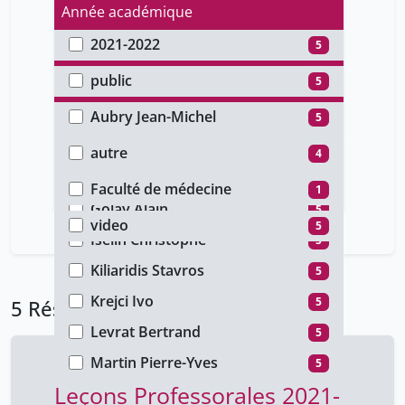
Année académique
2021-2022
5
Type d'accès
public
5
Auteur
Aubry Jean-Michel
5
Type de document
Calmy Alexandra
5
autre
4
Faculté
Collart Martine
5
conference
1
Faculté de médecine
1
Type de média
Golay Alain
5
video
5
Iselin Christophe
5
Kiliaridis Stavros
5
Krejci Ivo
5
5 Résultats
Levrat Bertrand
5
Martin Pierre-Yves
5
Leçons Professorales 2021-