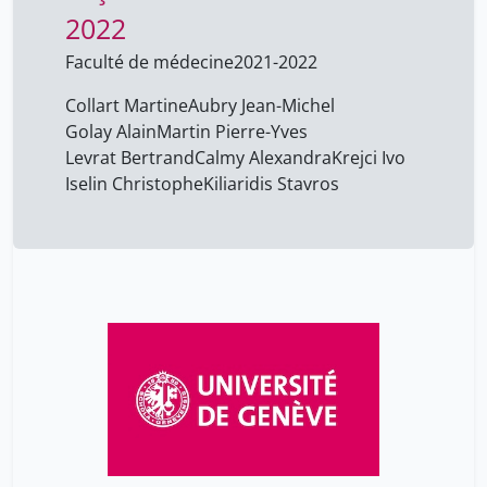
2022
Faculté de médecine
2021-2022
Collart Martine
Aubry Jean-Michel
Golay Alain
Martin Pierre-Yves
Levrat Bertrand
Calmy Alexandra
Krejci Ivo
Iselin Christophe
Kiliaridis Stavros