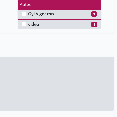
Auteur
Gyl Vigneron
1
Type de média
video
1