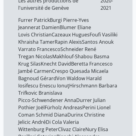
Les autres productions de
2020-
Khalidy Nadim
1
l'université de Genève
2021
Khraisha Tamer
34
Furrer Patrick
Burgi Pierre-Yves
Kline Kimberly
1
Jeannerat Damien
Blumer Eliane
Knecht David
34
Lovis Christian
Cazeaux Hugues
Foufi Vasiliki
Khraisha Tamer
Rapin Alexis
Santos Anouk
Kobeissi Saadallah
1
Varrato Francesco
Schneider René
Krug Silas
34
Tregan Nicolas
Makhlouf-Shabou Basma
Laforì Andreina
Krug Silas
Knecht David
Beretta Francesco
1
Jambé Carmen
Crespo Quesada Micaela
Loumé Alexandre
1
Bagnoud Gérard
Von Waldow Harald
Lovis Christian
34
Iosifescu Enescu Ionuţ
Hirschmann Barbara
Trifkovic Branislava
Ly Lucie
1
Picco-Schwendener Anna
Durrer Julian
Makhlouf-Shabou Basma
34
Pothier Joël
Fürholz Andreas
Perini Lionel
Marazza Suzanna
Coman Schmid Diana
Durinx Christine
34
Jelicic André
Di Cola Valeria
McGovern Nancy
34
Wittenburg Peter
Clivaz Claire
Nury Elisa
Moeckli Beat
1