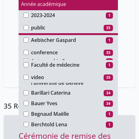
Année académique
2023-2024
1
Type d'accès
2020-2021
34
public
35
Auteur
Aebischer Gaspard
1
Type de document
Alogogioannis Nicolas
1
conference
35
Faculté
Antonorakis Gregory
1
Faculté de médecine
1
Type de média
BAE Namu
1
Les autres productions de
video
35
34
Bagnoud Gérard
l'université de Genève
34
Barillari Caterina
34
Bauer Yves
34
35 Résultats
Begnaud Maëlle
1
Berchtold Lena
1
Cérémonie de remise des
Beretta Francesco
34