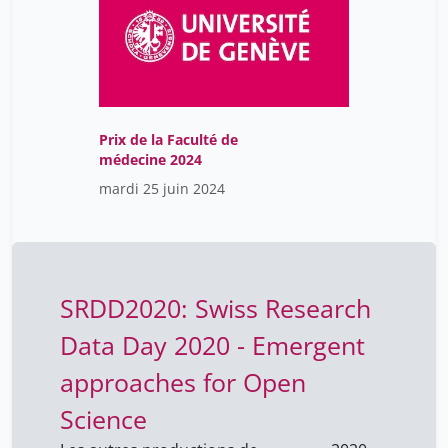
Gurary Samuel
1
Herrmann François
1
Hirschmann Barbara
34
Hrvoje JAMBREC
1
Prix de la Faculté de
Hugues Stéphanie
1
médecine 2024
Imantayev Nurgeldi
1
mardi 25 juin 2024
Iosifescu Enescu Ionuţ
34
Jackson Yves
1
Jaekel Martin
34
SRDD2020: Swiss Research
Jambé Carmen
34
Data Day 2020 - Emergent
Jeannerat Damien
34
approaches for Open
Jelicic André
34
Science
Khalidy Jad
1