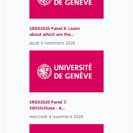
SRDD2020 Panel 8: Learn
about which are the
most relevant legal
jeudi 5 novembre 2020
issues when managing
and archiving data and
how to approach them
SRDD2020 Panel 7:
SWISSUbase - A
Multidiscplinary
mercredi 4 novembre 2020
Archiving Service for
Research Data