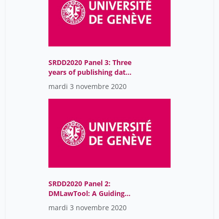
SRDD2020 Panel 3: Three
years of publishing data
in ETH Zurich’s Research
mardi 3 novembre 2020
Collection: Lessons
learned and new
developments
SRDD2020 Panel 2:
DMLawTool: A Guiding
Tool for Researchers to
mardi 3 novembre 2020
Address Legal Aspects in