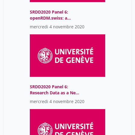
SRDD2020 Panel 6:
openRDM.swiss: a
national research data
mercredi 4 novembre 2020
management service for
the Swiss scientific
community
SRDD2020 Panel 6:
Research Data as a New
Model of Scholarly
mercredi 4 novembre 2020
Writing in SSH (H2020
project OPERAS-P)