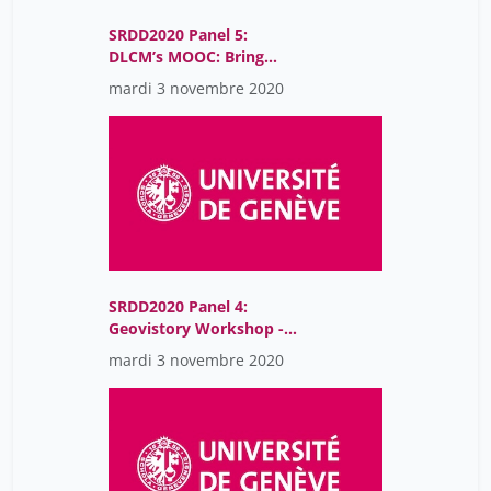
SRDD2020 Panel 5:
DLCM’s MOOC: Bring
your questions and pick
mardi 3 novembre 2020
up your answers
SRDD2020 Panel 4:
Geovistory Workshop -
How to implement FAIR
mardi 3 novembre 2020
data production in a
virtual research
environment