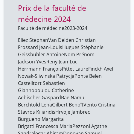
Prix de la faculté de
Bianchi Alessandra
34
Blumer Eliane
médecine 2024
34
Brigatti Francesca Maria
1
Faculté de médecine
2023-2024
Buerli Stefan
34
Eliez Stephan
Van Delden Christian
Burgi Pierre-Yves
Frossard Jean-Louis
Hugues Stéphanie
34
Geissbühler Antoine
Nom Prénom
Burgueno Margarita
1
Jackson Yves
Reny Jean-Luc
Castelltort Sébastien
1
Herrmann François
Pittet Laure
Finckh Axel
Nowak-Sliwinska Patrycja
Ponte Belen
Clivaz Claire
34
Castelltort Sébastien
Coman Schmid Diana
34
Giannopoulou Catherine
Aebischer Gaspard
Bae Namu
Crespo Quesada Micaela
34
Berchtold Lena
Gilbert Benoît
Vento Cristina
Currit Estelle
1
Stavros Kiliaridis
Hrvoje Jambrec
Denes Balazs
Burgueno Margarita
1
Brigatti Francesca Maria
Pezzoni Agathe
Di Cola Valeria
34
Sandralegar Abiram
Donovan Samuel