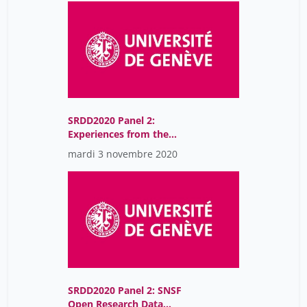
Data Management
SRDD2020 Panel 2:
Experiences from the
DLCM pilot projects and
mardi 3 novembre 2020
possible implications for
research data
management at
universities (of applied
sciences)
SRDD2020 Panel 2: SNSF
Open Research Data