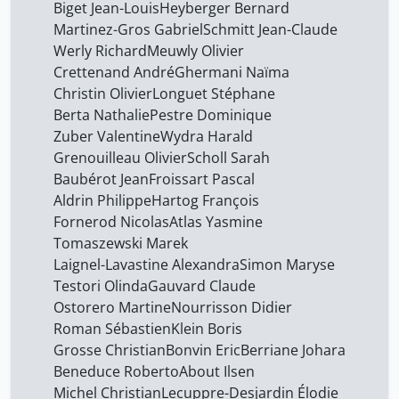
Biget Jean-Louis
Heyberger Bernard
Domenach Jean-Luc
42
Martinez-Gros Gabriel
Schmitt Jean-Claude
Dunon Jérémy
42
Werly Richard
Meuwly Olivier
Crettenand André
Ghermani Naïma
Fall Juliet
42
Christin Olivier
Longuet Stéphane
Faure Bernard
42
Berta Nathalie
Pestre Dominique
Filiu Jean-Pierre
Zuber Valentine
Wydra Harald
42
Grenouilleau Olivier
Scholl Sarah
Fornerod Nicolas
42
Baubérot Jean
Froissart Pascal
Froissart Pascal
42
Aldrin Philippe
Hartog François
Fornerod Nicolas
Atlas Yasmine
Férat Victor
1
Tomaszewski Marek
Gauvard Claude
42
Laignel-Lavastine Alexandra
Simon Maryse
Testori Olinda
Ghermani Naïma
Gauvard Claude
42
Ostorero Martine
Nourrisson Didier
González Veira Xaquín
42
Roman Sébastien
Klein Boris
Grenouilleau Olivier
42
Grosse Christian
Bonvin Eric
Berriane Johara
Beneduce Roberto
About Ilsen
Grosse Christian
42
Michel Christian
Lecuppre-Desjardin Élodie