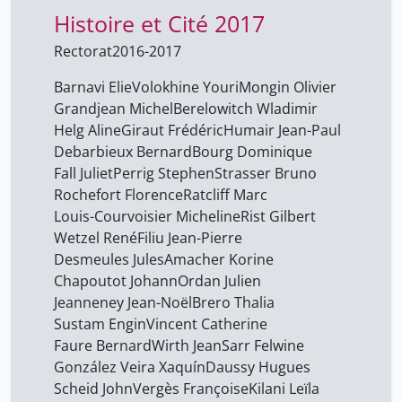
Histoire et Cité 2017
Berti Silvia
42
Biget Jean-Louis
Rectorat
2016-2017
42
Bonvin Eric
42
Barnavi Elie
Volokhine Youri
Mongin Olivier
Grandjean Michel
Berelowitch Wladimir
Bourg Dominique
42
Helg Aline
Giraut Frédéric
Humair Jean-Paul
Brero Thalia
42
Debarbieux Bernard
Bourg Dominique
Bujard Marianne
Fall Juliet
Perrig Stephen
Strasser Bruno
42
Rochefort Florence
Ratcliff Marc
Chapoutot Johann
42
Louis-Courvoisier Micheline
Rist Gilbert
Christin Olivier
42
Wetzel René
Filiu Jean-Pierre
Desmeules Jules
Amacher Korine
Cohen Yves
42
Chapoutot Johann
Ordan Julien
Crettenand André
42
Jeanneney Jean-Noël
Brero Thalia
Sustam Engin
Daussy Hugues
Vincent Catherine
42
Faure Bernard
Wirth Jean
Sarr Felwine
Debarbieux Bernard
42
González Veira Xaquín
Daussy Hugues
Desmeules Jules
42
Scheid John
Vergès Françoise
Kilani Leïla