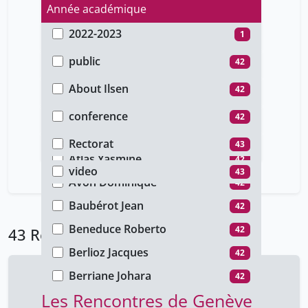
Année académique
2022-2023
1
Type d'accès
2016-2017
42
public
42
Auteur
unige_restricted
1
About Ilsen
42
Type de document
Aldrin Philippe
42
conference
42
Faculté
Amacher Korine
42
cours
1
Rectorat
43
Type de média
Atlas Yasmine
42
video
43
Avon Dominique
42
Baubérot Jean
42
Beneduce Roberto
42
43 Résultats
Berlioz Jacques
42
Berriane Johara
42
Les Rencontres de Genève
Berta Nathalie
42