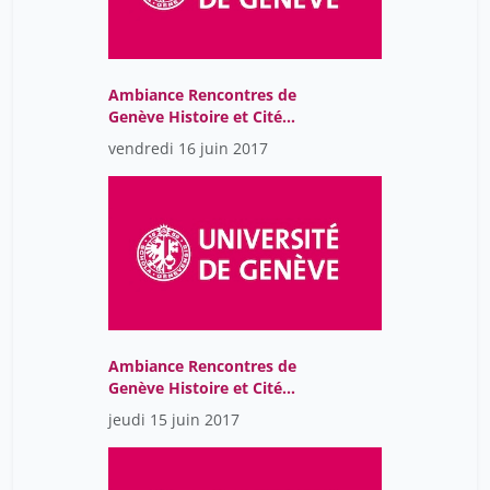
Whitmarsh Tim
42
Wirth Jean
42
Ambiance Rencontres de
Wydra Harald
42
Genève Histoire et Cité
Zuber Valentine
2017
42
vendredi 16 juin 2017
barnavi elie
42
berelowitch wladimir
42
giraut frédéric
42
grandjean michel
42
helg aline
42
mongin olivier
42
Ambiance Rencontres de
Genève Histoire et Cité
volokhine youri
42
2017
jeudi 15 juin 2017