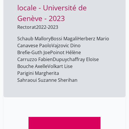
locale - Université de
Poinot Hélène
25
Sahraoui Suzanne Sherihan
Genève - 2023
25
Schaub Mallory
13
Rectorat
2022-2023
Vajzovic Dino
25
Schaub Mallory
Bossi Magali
Herberz Mario
Volkart Lise
Canavese Paolo
Vajzovic Dino
25
Brefie-Guth Joe
Poinot Hélène
Carruzzo Fabien
Dupuychaffray Eloïse
Bouche Axelle
Volkart Lise
Parigini Margherita
Sahraoui Suzanne Sherihan