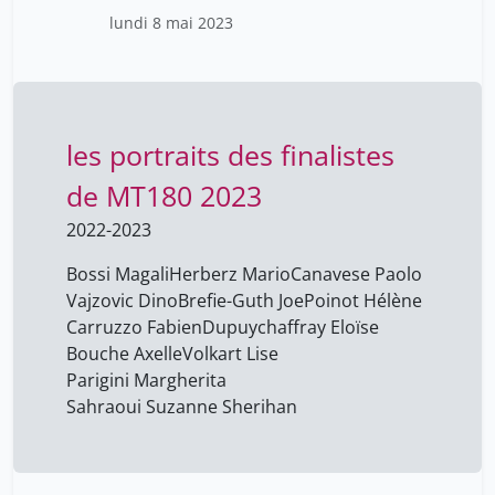
lundi 8 mai 2023
les portraits des finalistes
de MT180 2023
2022-2023
Bossi Magali
Herberz Mario
Canavese Paolo
Vajzovic Dino
Brefie-Guth Joe
Poinot Hélène
Carruzzo Fabien
Dupuychaffray Eloïse
Bouche Axelle
Volkart Lise
Parigini Margherita
Sahraoui Suzanne Sherihan