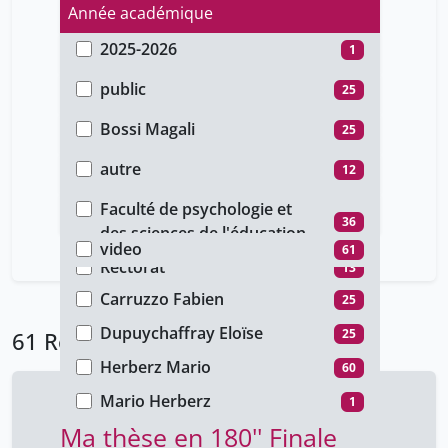
Année académique
2025-2026
1
Type d'accès
2022-2023
37
public
25
Auteur
2020-2021
23
unige_restricted
36
Bossi Magali
25
Type de document
Bouche Axelle
25
autre
12
Faculté
Brefie-Guth Joe
25
conference
13
Faculté de psychologie et
Type de média
36
Brosch Tobias
des sciences de l'éducation
12
cours
36
video
61
Canavese Paolo
Rectorat
25
13
Carruzzo Fabien
25
Dupuychaffray Eloïse
25
61 Résultats
Herberz Mario
60
Mario Herberz
1
Ma thèse en 180'' Finale
Parigini Margherita
25