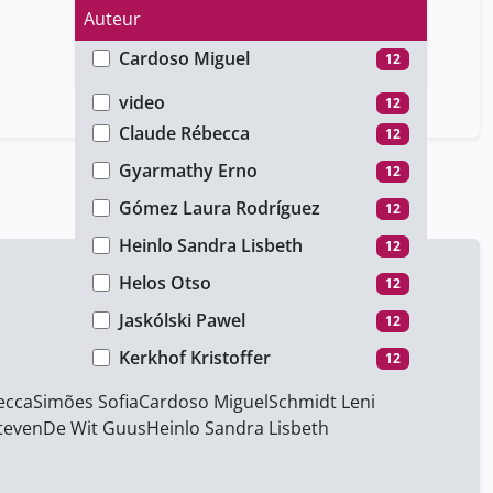
Auteur
Cardoso Miguel
12
Type de média
Claes Patrik
12
video
12
Claude Rébecca
12
Gyarmathy Erno
12
Gómez Laura Rodríguez
12
Heinlo Sandra Lisbeth
12
Helos Otso
12
Jaskólski Pawel
12
Kerkhof Kristoffer
12
Kramer Niklas
12
ecca
Simões Sofia
Cardoso Miguel
Schmidt Leni
teven
De Wit Guus
Heinlo Sandra Lisbeth
Mikulecká Barbora
12
Moll Steffi
12