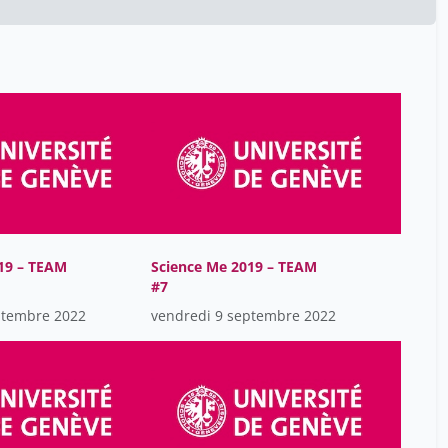
Molnar Milan
12
Pecková Karolina
12
Peeters Els
12
Rinkinen Nina
12
Ruszkowski Tomasz
12
Schmidt Leni
12
Simões Sofia
12
Strampe Lara
12
19 – TEAM
Science Me 2019 – TEAM
Szozda Michal
#7
12
ptembre 2022
vendredi 9 septembre 2022
Villemson Karl Markus
12
Zelles Tamas
12
Zwaan Steven
12
de Wit Guus
12