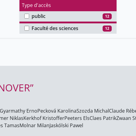
Type d'accès
public
12
Faculté
Faculté des sciences
12
NNOVER”
Gyarmathy Erno
Pecková Karolina
Szozda Michal
Claude Réb
mer Niklas
Kerkhof Kristoffer
Peeters Els
Claes Patrik
Zwaan S
es Tamas
Molnar Milan
Jaskólski Pawel