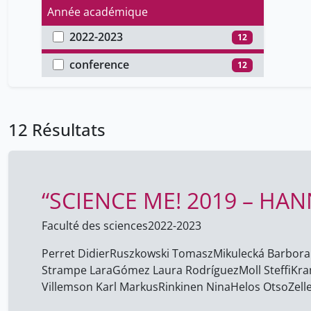
Année académique
2022-2023
12
Type de document
conference
12
12 Résultats
“SCIENCE ME! 2019 – HA
Faculté des sciences
2022-2023
Perret Didier
Ruszkowski Tomasz
Mikulecká Barbora
Strampe Lara
Gómez Laura Rodríguez
Moll Steffi
Kra
Villemson Karl Markus
Rinkinen Nina
Helos Otso
Zell