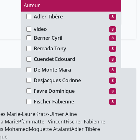
Auteur
Adler Tibère
8
Type de média
Bandle Anne-Laure
8
video
8
Berner Cyril
8
Berrada Tony
8
Cuendet Edouard
8
De Monte Mara
8
Desjacques Corinne
8
Favre Dominique
8
Fischer Fabienne
8
Freiburghaus Aline
8
les Marie-Laure
Kratz-Ulmer Aline
na Marie
Pfammatter Vincent
Fischer Fabienne
Gill Laetitia
8
us Mohamed
Moquette Atalanti
Adler Tibère
Gloor Anne
8
que