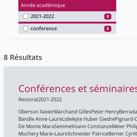
Année académique
2021-2022
8
Type de document
conference
8
8 Résultats
Conférences et séminaire
Rectorat
2021-2022
Oberson Xavier
Marchand Gilles
Peter Henry
Berrad
Bandle Anne-Laure
Lideikyte Huber Giedre
Pignard-C
De Monte Mara
Semmelmann Constanze
Meier Phil
Muchery Marie-Laure
Schneider Patrice
Berner Cyril