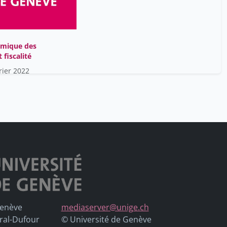
Peter Henry
8
Pfammatter Vincent
8
Pichelin Hervé
8
omique des
Pignard-Cheynel Nathalie
 fiscalité
8
rier 2022
Salles Marie-Laure
8
Schneider Patrice
8
Semmelmann Constanze
8
Sooter Nina Marie
8
Genève
mediaserver@unige.ch
ral-Dufour
© Université de Genève