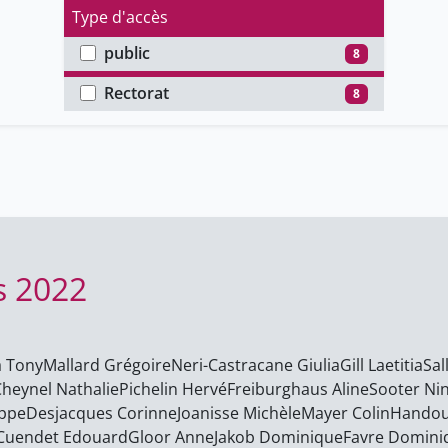
Type d'accès
public
8
Faculté
Rectorat
8
s 2022
a Tony
Mallard Grégoire
Neri-Castracane Giulia
Gill Laetitia
Sal
heynel Nathalie
Pichelin Hervé
Freiburghaus Aline
Sooter Ni
ippe
Desjacques Corinne
Joanisse Michèle
Mayer Colin
Hando
Cuendet Edouard
Gloor Anne
Jakob Dominique
Favre Domini