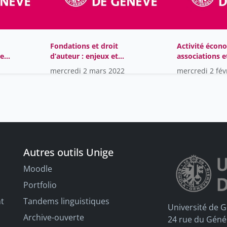
Fondations et droit
Activité écon
de
d’auteur : enjeux et
associations et
risques
mercredi 2 mars 2022
mercredi 2 fév
Autres outils Unige
Moodle
Portfolio
nt
Tandems linguistiques
Université de 
Archive-ouverte
24 rue du Géné