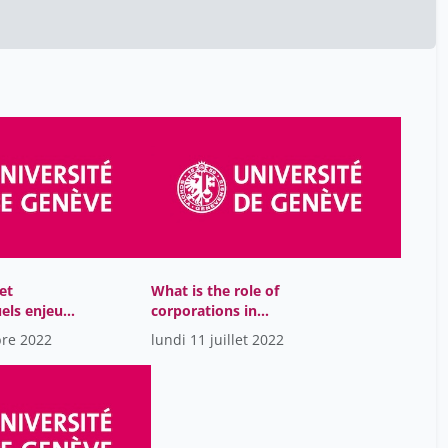
Handous Mohamed
8
Jakob Dominique
8
Joanisse Michèle
8
Kratz-Ulmer Aline
8
Lideikyte Huber Giedre
8
Mallard Grégoire
8
Marchand Gilles
8
Mayer Colin
8
Meier Philippe
8
et
What is the role of
els enjeux
corporations in
Moquette Atalanti
8
as
promoting social
bre 2022
lundi 11 juillet 2022
entrepreneurship?
Muchery Marie-Laure
8
Neri-Castracane Giulia
8
Oberson Xavier
8