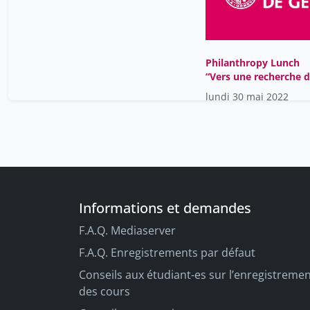
Philanthropy Lunch
“Vers une recherche 
fonds plus efficiente"
lundi 30 mai 2022
Informations et demandes
F.A.Q. Mediaserver
F.A.Q. Enregistrements par défaut
Conseils aux étudiant-es sur l’enregistreme
des cours