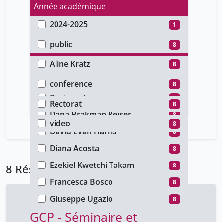
Année académique
2024-2025
1
Type d'accès
2023-2024
7
public
8
Auteur
Aline Kratz
8
Type de document
Antonia Muhr
8
conference
8
Faculté
Bertram Lang
8
Rectorat
8
Type de média
Dana Brakman Reiser
8
video
8
David Evan Harris
8
Diana Acosta
8
Ezekiel Kwetchi Takam
8
8 Résultats
Francesca Bosco
8
Giuseppe Ugazio
8
GCP - Séminaire et
Gulia Neri-Castracane
8