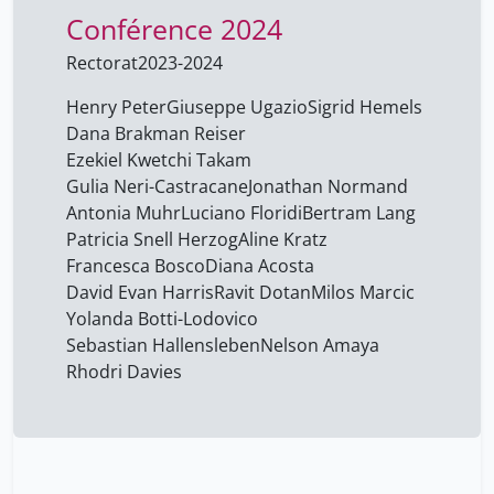
Conférence 2024
Henry Peter
8
Jonathan Normand
Rectorat
2023-2024
8
Luciano Floridi
8
Henry Peter
Giuseppe Ugazio
Sigrid Hemels
Dana Brakman Reiser
Milos Marcic
8
Ezekiel Kwetchi Takam
Nelson Amaya
8
Gulia Neri-Castracane
Jonathan Normand
Patricia Snell Herzog
Antonia Muhr
Luciano Floridi
Bertram Lang
8
Patricia Snell Herzog
Aline Kratz
Ravit Dotan
8
Francesca Bosco
Diana Acosta
Rhodri Davies
8
David Evan Harris
Ravit Dotan
Milos Marcic
Yolanda Botti-Lodovico
Sebastian Hallensleben
8
Sebastian Hallensleben
Nelson Amaya
Sigrid Hemels
8
Rhodri Davies
Yolanda Botti-Lodovico
8