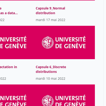
Gauvard Claude
12
e
Capsule 9_Normal
Gerber Yolande
15
as a data
distribution
Giovanna Di Marzo
022
mardi 17 mai 2022
30
Serugendo
Giuseppe Ugazio
30
Gomez Alfonso
31
Gomez Lucia
17
Gomez Teijeiro Lucia
17
Gorin Valérie
17
ectation in
Capsule 6_Discrete
Graziani Mara
distributions
1
2022
mardi 10 mai 2022
Gregory Giuliani
30
Grignon Julia
17
Gyarmathy Erno
12
Gómez Laura Rodríguez
12