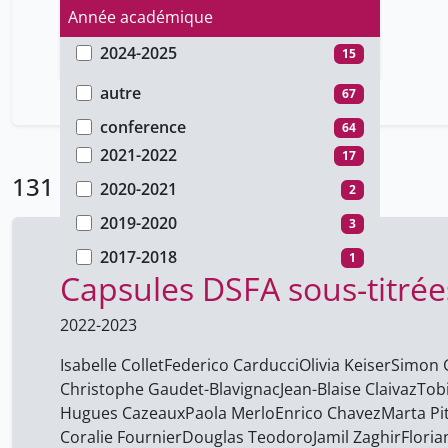
Année académique
2024-2025
15
Type de document
2023-2024
1
autre
67
2022-2023
92
conference
64
2021-2022
17
131 Résultats
2020-2021
2
2019-2020
3
2017-2018
1
Capsules DSFA sous-titrée
2022-2023
Isabelle Collet
Federico Carducci
Olivia Keiser
Simon 
Christophe Gaudet-Blavignac
Jean-Blaise Claivaz
Tobi
Hugues Cazeaux
Paola Merlo
Enrico Chavez
Marta Pi
Coralie Fournier
Douglas Teodoro
Jamil Zaghir
Floria