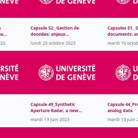
s
Capsule 52_ Gestion de
Capsules 51_ 
aux
données: enjeux
documents: a
juridiques, lois et
alternative to
023
lundi 23 octobre 2023
mardi 10 octo
réglementations
processors
Capsule 49_Synthetic
Capsule 44_Pr
Aperture Radar, a new
analog data
source of data
mardi 13 juin 2023
mardi 13 juin 