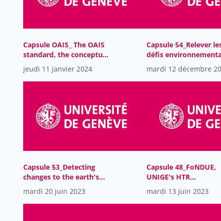
Capsule OAIS_ The OAIS
Capsule 54_Relever le
standard, the conceptual
défis environnement
basis for archiving
grâce à l'IA
jeudi 11 janvier 2024
mardi 12 décembre 2
Capsule 53_Detecting
Capsule 48_FoNDUE,
changes to the earth's
UNIGE's HTR
surface
infrastructure
mardi 20 juin 2023
mardi 13 juin 2023