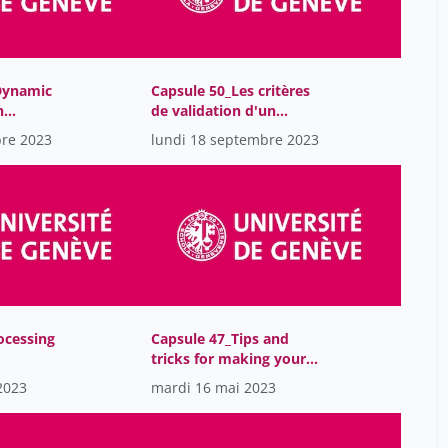
Bengoa Miren
17
Benslimane Meryem
15
Blake BLACK
15
Dynamic
Capsule 50_Les critères
Boateng Melody
n
de validation d'un
15
 word
modèle
bre 2023
lundi 18 septembre 2023
Boisvert Michèle
15
Borda D'Água Flávio
12
Borys Nataliya
12
Brantut Jean-Philippe
1
Breault Laurent
15
Brousseau Elisabeth
15
ocessing
Capsule 47_Tips and
Burutaran Ane Casajús
17
tricks for making your
datasets visible
Cachin Sylvie
15
2023
mardi 16 mai 2023
Cardoso Miguel
12