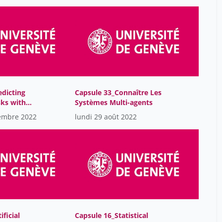
De Sola Isabel
3
Della Casa Francesco
12
Denisa Rodila
29
Distexhe Aline
15
Donin Nicolas
1
edicting
Capsule 33_Connaître Les
Donnet Geneviève
15
isks with
Systèmes Multi-agents
Douglas Teodoro
29
ing
embre 2022
lundi 29 août 2022
Duchatellier Moetsi
15
Duplan Karine
15
Dureux Hélène
15
Eichenberger Etienne
17
Enrico Chavez
30
Evie Vergauwe
30
ificial
Capsule 16_Statistical