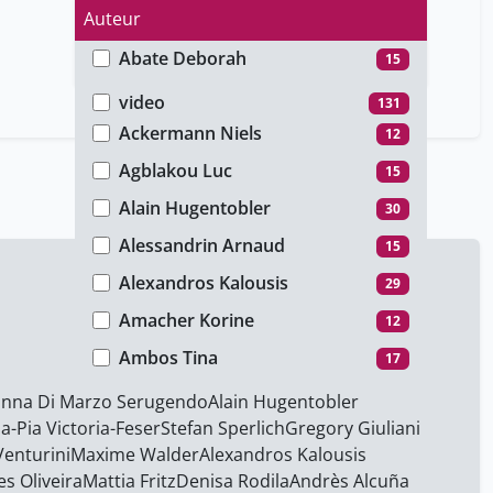
Auteur
Abate Deborah
15
Type de média
Aberle Marc
12
video
131
Ackermann Niels
12
Agblakou Luc
15
Alain Hugentobler
30
Alessandrin Arnaud
15
Alexandros Kalousis
29
Amacher Korine
12
Ambos Tina
17
Ana Maria Romano Gomez
1
anna Di Marzo Serugendo
Alain Hugentobler
a-Pia Victoria-Feser
Stefan Sperlich
Gregory Giuliani
Andrès Alcuña
29
enturini
Maxime Walder
Alexandros Kalousis
Arnaud Michaël
15
s Oliveira
Mattia Fritz
Denisa Rodila
Andrès Alcuña