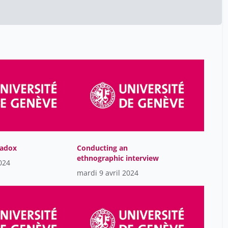
Askri Weema
15
Atassi Lara
17
Ateh Sandrine
15
Aurélia Marques Oliveira
29
Azeved Liliana
12
Bachmann Delphine
17
Bakalinska Olga
17
Barrack Rima
15
Bastien Janik
15
radox
Conducting an
ethnographic interview
Beck Éléonore
024
12
mardi 9 avril 2024
Bellanger François
17
Ben Arrous Michel
12
Benavente Ana
12