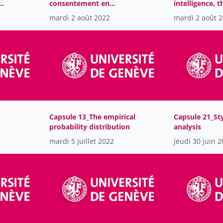
consentement en
intelligence, 
recherche: enjeux et
of our society
mardi 2 août 2022
mardi 2 août 
modèles existants
Capsule 13_The empirical
Capsule 21_St
probability distribution
analysis
mardi 5 juillet 2022
jeudi 30 juin 