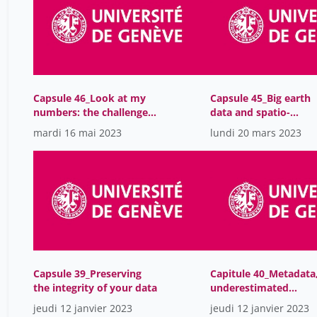
Capsule 46_Look at my
Capsule 45_Big earth
numbers: the challenges
data and spatio-
of data visualization
temporal analysis
mardi 16 mai 2023
lundi 20 mars 2023
Capsule 39_Preserving
Capitule 40_Metadata
the integrity of your data
underestimated
facilitator
jeudi 12 janvier 2023
jeudi 12 janvier 2023