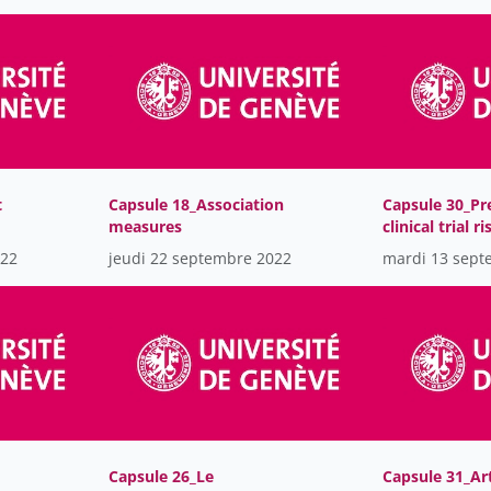
t
Capsule 18_Association
Capsule 30_Pr
measures
clinical trial r
machine learn
022
jeudi 22 septembre 2022
mardi 13 sept
Capsule 26_Le
Capsule 31_Art