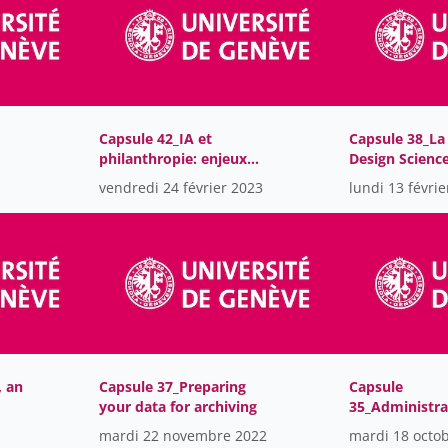
Capsule 42_IA et
Capsule 38_La
philanthropie: enjeux
Design Scienc
éthiques
vendredi 24 février 2023
lundi 13 févri
, an
Capsule 37_Preparing
Capsule
your data for archiving
35_Administra
registers, a g
mardi 22 novembre 2022
mardi 18 octo
researchers