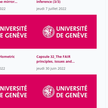
the mirror
inference (3/3)
Farré Sébastien
12
2022
jeudi 7 juillet 2022
Federico Carducci
30
Ferreira Gomes David
5
Fischer Philipp
17
Floriane Muller
29
Flückiger Yves
19
Foa Jérémie
12
ylometric
Capsule 32_The FAIR
Fontanet Nathalie
15
principles, issues and
best practices
2022
Fornerod Nicolas
jeudi 30 juin 2022
12
Fortin William
15
Freiburghaus Aline
17
Galil Gabriel
15
Garcia Stéphane
17