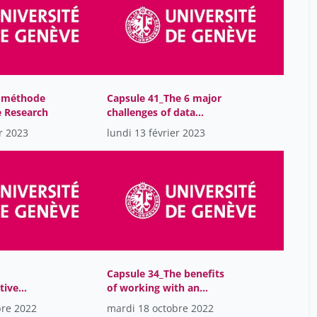
Carvalho Higor
12
Cavalieri Matteo
17
Chbat Marianne
15
Chevalier Léonie
12
Choplin Armelle
 méthode
Capsule 41_The 6 major
12
e Research
challenges of data
Christian Lovis
30
archiving
er 2023
lundi 13 février 2023
Christophe Gaudet-
30
Blavignac
Cicchini Marco
12
Claes Patrik
12
Claude Rébecca
12
Coralie Fournier
29
Capsule 34_The benefits
Crettenand Mathieu
17
tive
of working with an
oldmine for
analyst
De Monte Mara
17
bre 2022
mardi 18 octobre 2022