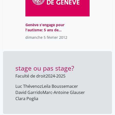
Genève s'engage pour
l'autisme: 5 ans de
partenariat entre
dimanche 5 février 2012
Autisme Genève et
l'OMP
stage ou pas stage?
Faculté de droit
2024-2025
Luc Thévenoz
Leila Boussemacer
David Garrido
Marc-Antoine Glauser
Clara Poglia