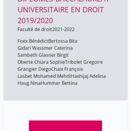
UNIVERSITAIRE EN DROIT
2019/2020
Faculté de droit
2021-2022
Foëx Bénédict
Bertossa Bita
Gidari Wassmer Caterina
Sambeth Glasner Birgit
Oberte Chiara Sophie
Tribolet Gregoire
Grangier Diego
Chaix François
Lasbet Mohamed Mehdi
Haxhijaj Adelina
Haug Nina
Hummer Bettina