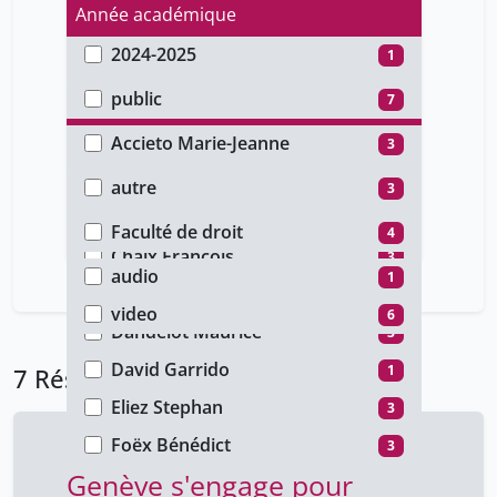
Année académique
2024-2025
1
Type d'accès
2021-2022
3
public
7
Auteur
Accieto Marie-Jeanne
3
Type de document
Beer Charles
3
autre
3
Faculté
Bertossa Bita
3
conference
4
Faculté de droit
4
Type de média
Chaix François
3
audio
1
Clara Poglia
1
video
6
Dandelot Maurice
3
David Garrido
1
7 Résultats
Eliez Stephan
3
Foëx Bénédict
3
Genève s'engage pour
Gidari Wassmer Caterina
3