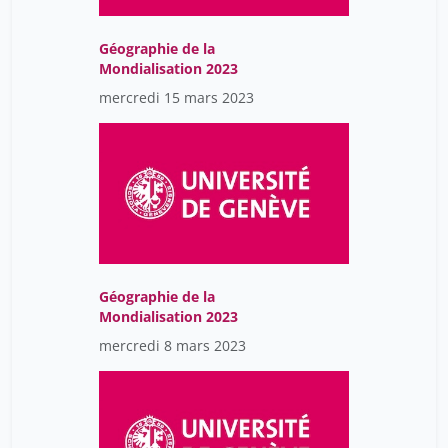
staszak jean-françois
18
tilliette jean-yves
11
Géographie de la
Mondialisation 2023
tinguely frédéric
18
mercredi 15 mars 2023
volokhine youri
60
Géographie de la
Mondialisation 2023
mercredi 8 mars 2023