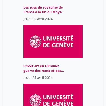
Girault Isabelle
1
Les rues du royaume de
France à la fin du Moyen
Gomez Alfonso
12
Âge: théâtre de la
jeudi 25 avril 2024
conversation
González Veira Xaquín
42
Goy Floriane
11
Grenouilleau Olivier
42
Grosse Christian
42
Gysler Sarah
18
Hannin Valérie
18
Street art en Ukraine:
Hartog François
guerre des mots et des
42
images
jeudi 25 avril 2024
Heyberger Bernard
42
Humair Jean-Paul
42
Jeanneney Jean-Noël
42
Johner Aline
12