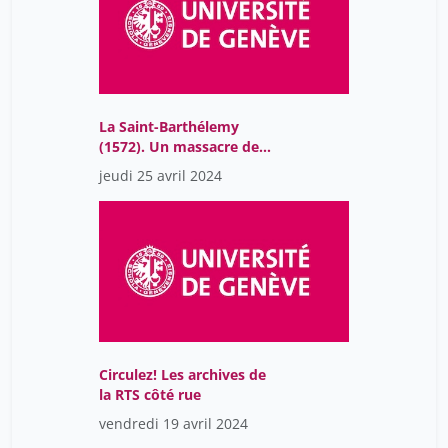
Lecuppre-Desjardin Élodie
42
Leuba Audrey
12
Levy Linn
18
Linte Guillaume
18
La Saint-Barthélemy
(1572). Un massacre de
Lizzini Olga
11
rue?
jeudi 25 avril 2024
Longuet Stéphane
42
Louis-Courvoisier Micheline
60
Maggetti Naïma
12
Malka Sophie
18
Mangin David
12
Martinez-Gros Gabriel
60
Circulez! Les archives de
Matthieu Bernhardt
18
la RTS côté rue
Maurice Thierry
18
vendredi 19 avril 2024