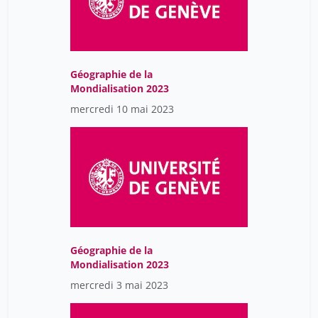
Rist Gilbert
42
Robert Tiphaine
12
Rochefort Florence
42
Géographie de la
Mondialisation 2023
Roman Sébastien
42
mercredi 10 mai 2023
Rossi Luciano
11
Rouiller Dorine
18
Saad Gandhi
18
Sarr Felwine
42
Sartenar Aude
11
Sassen Saskia
6
Géographie de la
Scheid John
42
Mondialisation 2023
mercredi 3 mai 2023
Schmitt Jean-Claude
42
Scholl Sarah
42