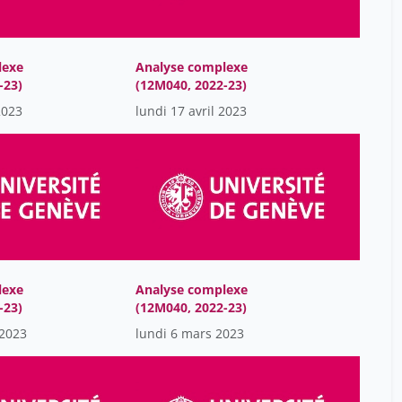
David Olivier (Debiopharm)
5
De Colle Simone
5
lexe
Analyse complexe
De Monte Mara
8
-23)
(12M040, 2022-23)
Debarbieux Bernard
42
2023
lundi 17 avril 2023
Dehaye Paul-Olivier
8
Deloche Olivier (Unitec)
5
Delétraz Laurent
5
Denis Gillet
39
Desjacques Corinne
8
Desmeules Jules
lexe
Analyse complexe
42
-23)
(12M040, 2022-23)
Domenach Jean-Luc
42
 2023
lundi 6 mars 2023
Dorat Alain
5
Dubois Anne-Lydie
1