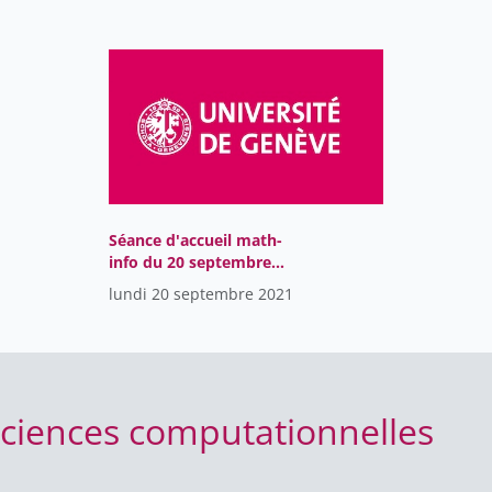
Geneva school of economics
35
and management
Global Studies Institute - GSI
1
Les autres productions de
12
l'université de Genève
Rectorat
142
Séance d'accueil math-
info du 20 septembre
2021
lundi 20 septembre 2021
ciences computationnelles