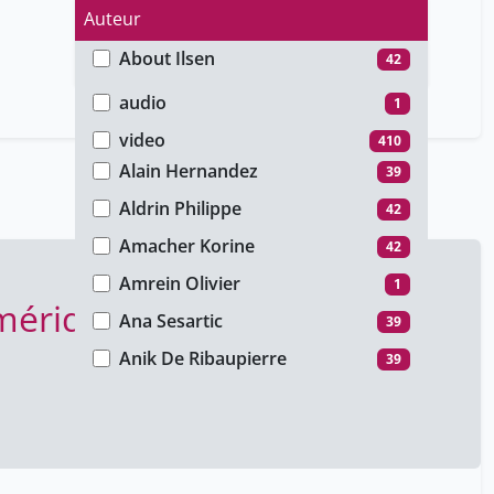
Auteur
About Ilsen
42
Type de média
Adelkhah Fariba
1
audio
1
Adler Tibère
8
video
410
Alain Hernandez
39
Aldrin Philippe
42
Amacher Korine
42
Amrein Olivier
1
umériques
Ana Sesartic
39
Anik De Ribaupierre
39
Apothéloz Thierry
8
Ariane Rezzonico
39
Art Jean-Yves
8