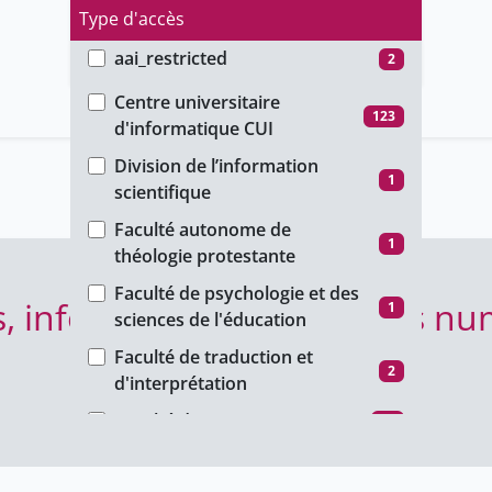
Type d'accès
aai_restricted
2
Faculté
ho_restricted
1
Centre universitaire
123
d'informatique CUI
password_restricted
52
Division de l’information
public
268
1
scientifique
unige_restricted
88
Faculté autonome de
1
théologie protestante
Faculté de psychologie et des
 informatique et sciences n
1
sciences de l'éducation
Faculté de traduction et
2
d'interprétation
Faculté des sciences
48
Faculté des sciences de la
34
société