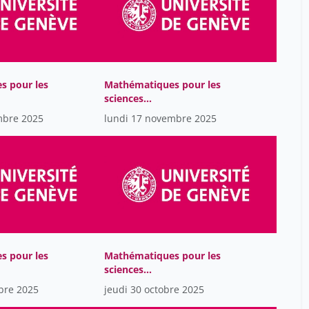
Bogdan-Martin Doreen
8
Boix Gilles
5
Bonnal Pierre
5
Bonvin Eric
42
s pour les
Mathématiques pour les
Bornmann Lutz
14
sciences
elles
computationnelles
Boudet Gisles
mbre 2025
lundi 17 novembre 2025
1
Bourg Dominique
42
Bourquin Gilles
1
Brembilla Niccolo (HekeTiss)
5
Brero Thalia
42
Brodard Nathalie
5
s pour les
Mathématiques pour les
Bruno J. Strasser
39
sciences
Bruno Menon
elles
computationnelles
39
bre 2025
jeudi 30 octobre 2025
Bujard Marianne
42