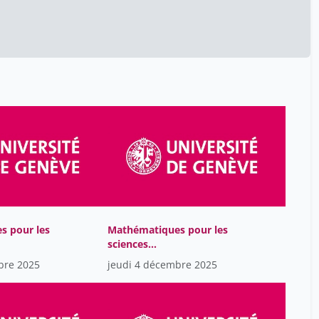
Benhamou Yaniv
8
Benkacem Omar
5
Berlioz Jacques
42
Berner Cyril
8
Berrada Tony
8
Berriane Johara
42
Berta Nathalie
42
Berti Silvia
42
Bessero Carole
7
Bidar Abdennour
5
s pour les
Mathématiques pour les
sciences
Biget Jean-Louis
42
elles
computationnelles
bre 2025
jeudi 4 décembre 2025
Billett Stephen
1
Blönnigen Marc
5