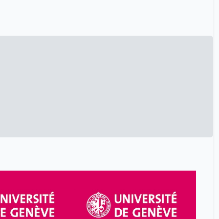
Christophe Lamy
39
Claire Mouraby
39
Claustre Raphaël
5
Cohen Yves
42
Cornelius Robin
1
Cottier Michelle
8
Crettenand André
42
Crivelli Ricardo
5
Cuendet Edouard
8
Daniel Bourrion
39
Daniela Hahn
39
Darbellay Frédéric
14
Daussy Hugues
42