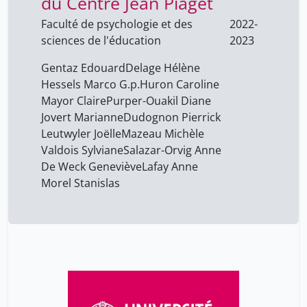
du Centre Jean Piaget
Faculté de psychologie et des
2022-
sciences de l'éducation
2023
Gentaz Edouard
Delage Hélène
Hessels Marco G.p.
Huron Caroline
Mayor Claire
Purper-Ouakil Diane
Jovert Marianne
Dudognon Pierrick
Leutwyler Joëlle
Mazeau Michèle
Valdois Sylviane
Salazar-Orvig Anne
De Weck Geneviève
Lafay Anne
Morel Stanislas