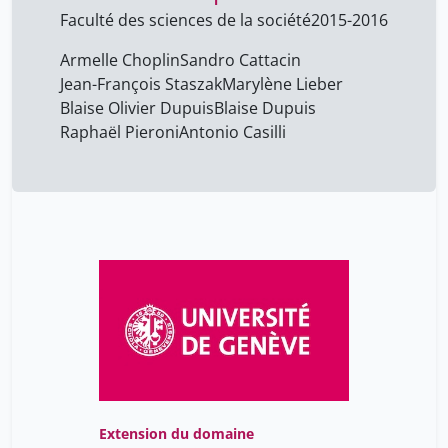
Faculté des sciences de la société
2015-2016
Barbieri Luca
9
Barrack Rima
1
Armelle Choplin
Sandro Cattacin
Jean-François Staszak
Marylène Lieber
Bastien Janik
1
Blaise Olivier Dupuis
Blaise Dupuis
Benslimane Meryem
1
Raphaël Pieroni
Antonio Casilli
Blaise Dupuis
1
Blaise Olivier Dupuis
1
Boisvert Michèle
1
Brousseau Elisabeth
1
Cachin Sylvie
1
Carbonnier-Burkard
9
Marianne
Cesalli Laurent
9
Chbat Marianne
1
Extension du domaine