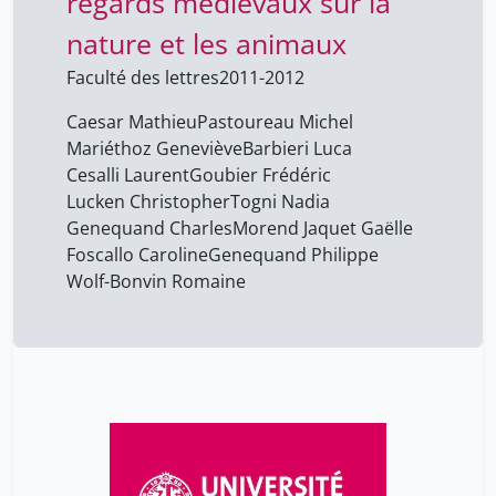
regards médiévaux sur la
nature et les animaux
Faculté des lettres
2011-2012
Caesar Mathieu
Pastoureau Michel
Mariéthoz Geneviève
Barbieri Luca
Cesalli Laurent
Goubier Frédéric
Lucken Christopher
Togni Nadia
Genequand Charles
Morend Jaquet Gaëlle
Foscallo Caroline
Genequand Philippe
Wolf-Bonvin Romaine