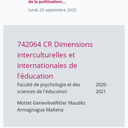
Crousaz Karine
de la politisation:
9
prendre la mesure des
lundi 29 septembre 2025
Crouzet Denis
9
alternatives de
subsistance
De Weck Geneviève
10
Delage Hélène
10
Deschamp Marion
9
742064 CR Dimensions
Distexhe Aline
1
interculturelles et
Donnet Geneviève
1
internationales de
Duchatellier Moetsi
1
l'éducation
Dudognon Pierrick
10
Faculté de psychologie et des
2020-
Duplan Karine
1
sciences de l'éducation
2021
Dureux Hélène
1
Mottet Geneviève
Ritter Maudèz
Flückiger Fabrice
9
Armagnague Maïtena
Flückiger Yves
1
Fontanet Nathalie
1