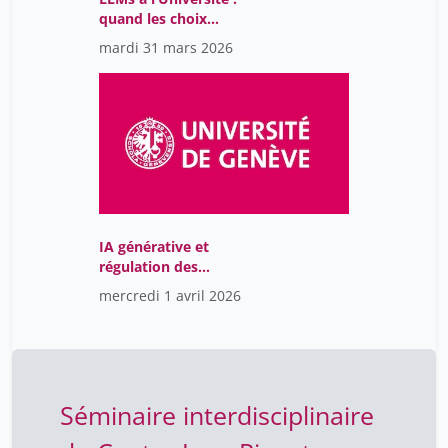
quand les choix
techniques sont des
mardi 31 mars 2026
choix de société - Nicolas
Baya Laffite
IA générative et
régulation des
apprentissages : les
mercredi 1 avril 2026
points de vue de la
pratique et de la
recherche
Séminaire interdisciplinaire