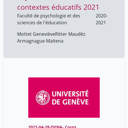
contextes éducatifs 2021
Wolf-Bonvin Romaine
9
Faculté de psychologie et des
2020-
Würgler Andreas
9
sciences de l'éducation
2021
Zahnd Ueli
9
Mottet Geneviève
Ritter Maudèz
Zerbo Adama
1
Armagnague Maïtena
Zimmerman Nesa
1
Zwierlein Cornel
9
caesar mathieu
18
rigoli juan
15
viney geneviève
2
2021-04-28-DYNA- Cours