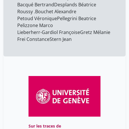
frauenfelder ulrich
38
Bacqué Bertrand
Desplands Béatrice
Roussy .
Bouchet Alexandre
giugni marco
3
Petoud Véronique
Pellegrini Beatrice
tinguely frédéric
38
Pelizzone Marco
Lieberherr-Gardiol Françoise
Gretz Mélanie
Frei Constance
Stern Jean
Sur les traces de