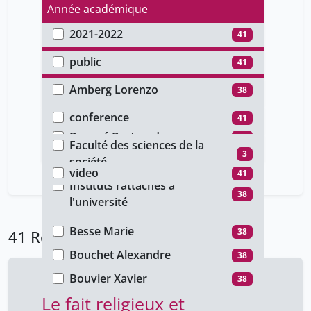
Année académique
2021-2022
41
Type d'accès
public
41
Auteur
Amberg Lorenzo
38
Type de document
Ardiri Antony
3
conference
41
Faculté
Bacqué Bertrand
38
Faculté des sciences de la
Type de média
3
Banfi Elisa
société
3
video
41
Basma Makhlouf Shabou
Instituts rattachés à
3
38
l'université
Berchtold Jacques
38
Besse Marie
38
41 Résultats
Bouchet Alexandre
38
Bouvier Xavier
38
Le fait religieux et
Burri Haran
38