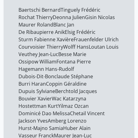
Renevey Fry Chantal
3
Baertschi Bernard
Tinguely Frédéric
Rochat Thierry
38
Rochat Thierry
Deonna Julien
Gisin Nicolas
Maurer Roland
Blanc Jan
Roussy .
38
De Ribaupierre Anik
Elsig Frédéric
Stern Jean
38
Sturm Fabienne Xavière
Frauenfelder Ulrich
Courvoisier Thierry
Wolff Hans
Loutan Louis
Sturm Fabienne Xavière
38
Veuthey Jean-Luc
Besse Marie
Vasseur Franck
38
Ossipow William
Fontana Pierre
Veuthey Jean-Luc
Hagemann Hans-Rudolf
38
Dubois-Dit-Bonclaude Stéphane
WAC Katarzyna
38
Burri Haran
Coppin Géraldine
Wolff Hans
38
Dupuis Sylviane
Berchtold Jacques
Bouvier Xavier
Wac Katarzyna
Yilmaz Ozcan
38
Hostettman Kurt
Yilmaz Ozcan
baertschi bernard
38
Dominicé Dao Melissa
Chetail Vincent
blanc jan
Jackson Yves
Amberg Lorenzo
38
Hurst-Majno Samia
Huber Alain
de ribaupierre anik
38
Vasseur Franck
Maurer Jean-Luc