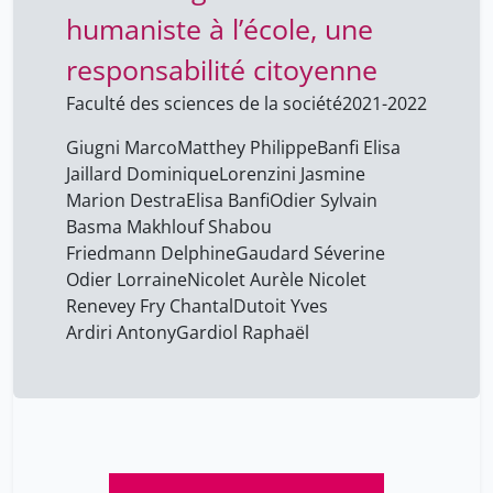
humaniste à l’école, une
Chetail Vincent
38
Coppin Géraldine
responsabilité citoyenne
38
Courvoisier Thierry
38
Faculté des sciences de la société
2021-2022
DEONNA Julien
38
Giugni Marco
Matthey Philippe
Banfi Elisa
Desplands Béatrice
Jaillard Dominique
Lorenzini Jasmine
38
Marion Destra
Elisa Banfi
Odier Sylvain
Dominicé Dao Melissa
38
Basma Makhlouf Shabou
Dubois-dit-Bonclaude
Friedmann Delphine
Gaudard Séverine
38
Stéphane
Odier Lorraine
Nicolet Aurèle Nicolet
Renevey Fry Chantal
Dutoit Yves
Dupuis Sylviane
38
Ardiri Antony
Gardiol Raphaël
Dutoit Yves
3
Elisa Banfi
3
Elsig Frédéric
38
Fontana Pierre
38