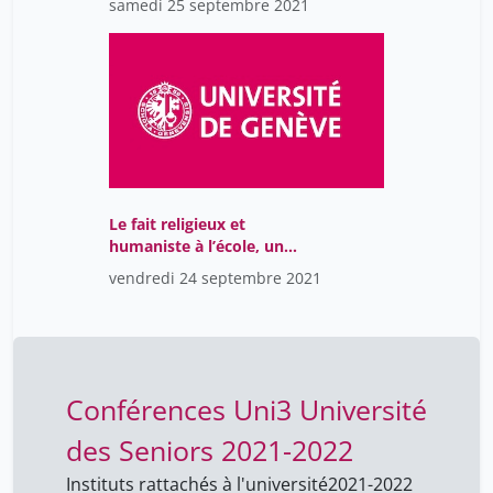
samedi 25 septembre 2021
Lorenzini Jasmine
3
Loutan Louis
38
Marion Destra
3
Matthey Philippe
3
Maurer Jean-Luc
38
Maurer Roland
38
Le fait religieux et
humaniste à l’école, une
Nicolet Aurèle Nicolet
3
responsabilité citoyenne
vendredi 24 septembre 2021
Odier Lorraine
3
Odier Sylvain
3
Ossipow William
38
Pelizzone Marco
Conférences Uni3 Université
38
Pellegrini Beatrice
38
des Seniors 2021-2022
Petoud Véronique
38
Instituts rattachés à l'université
2021-2022