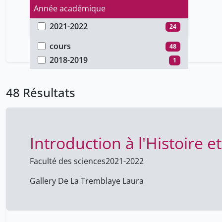
Année académique
2021-2022
24
Type de document
2020-2021
23
cours
48
2018-2019
1
48 Résultats
Introduction à l'Histoire e
Faculté des sciences
2021-2022
Gallery De La Tremblaye Laura