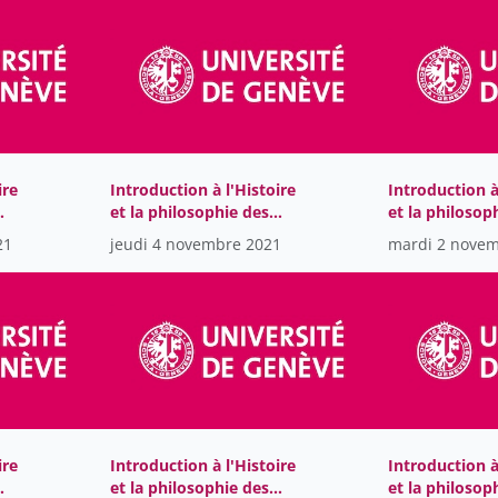
ire
Introduction à l'Histoire
Introduction à 
et la philosophie des
et la philosop
sciences
sciences-GMT2
21
jeudi 4 novembre 2021
mardi 2 nove
21T14:16:47Z
ire
Introduction à l'Histoire
Introduction à
et la philosophie des
et la philosop