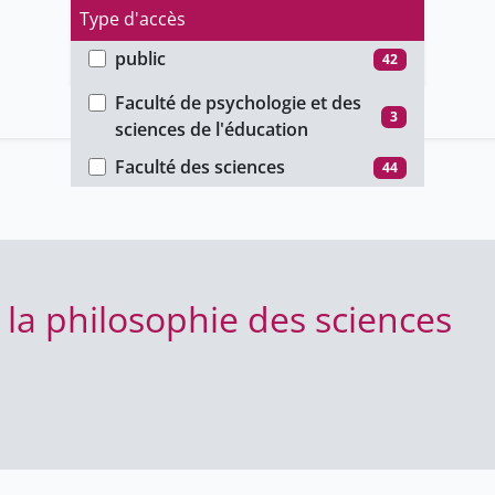
Type d'accès
public
42
Faculté
unige_restricted
6
Faculté de psychologie et des
3
sciences de l'éducation
Faculté des sciences
44
t la philosophie des sciences