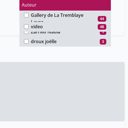
Auteur
Gallery de La Tremblaye
Type de média
44
Laura
video
48
Zarrillo Nadia
1
droux joëlle
3