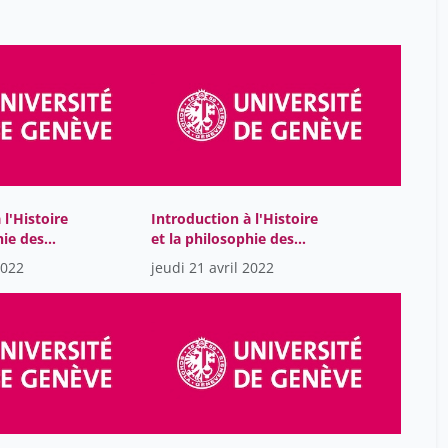
 l'Histoire
Introduction à l'Histoire
hie des
et la philosophie des
sciences
2022
jeudi 21 avril 2022