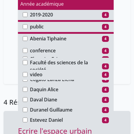
Année académique
2019-2020
4
Type d'accès
public
4
Auteur
Abenia Tiphaine
4
Type de document
Blaise Frédéric
4
conference
4
Faculté
Chauvier Eric
4
Faculté des sciences de la
Type de média
4
Chesneau Isabelle
société
4
video
4
Cogato Lanza Elena
4
Daquin Alice
4
Daval Diane
4
4 Résultats
Duranel Guillaume
4
Estevez Daniel
4
Ecrire l'espace urbain
Fijalkow Yankel
4