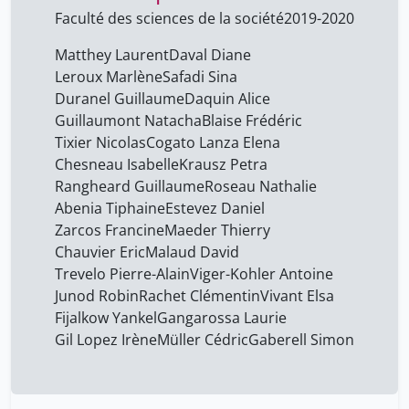
Faculté des sciences de la société
2019-2020
Gaberell Simon
4
Gangarossa Laurie
4
Matthey Laurent
Daval Diane
Leroux Marlène
Safadi Sina
Gil Lopez Irène
4
Duranel Guillaume
Daquin Alice
Guillaumont Natacha
4
Guillaumont Natacha
Blaise Frédéric
Tixier Nicolas
Cogato Lanza Elena
Junod Robin
4
Chesneau Isabelle
Krausz Petra
Krausz Petra
4
Rangheard Guillaume
Roseau Nathalie
Leroux Marlène
Abenia Tiphaine
Estevez Daniel
4
Zarcos Francine
Maeder Thierry
Maeder Thierry
4
Chauvier Eric
Malaud David
Malaud David
4
Trevelo Pierre-Alain
Viger-Kohler Antoine
Junod Robin
Rachet Clémentin
Vivant Elsa
Matthey Laurent
4
Fijalkow Yankel
Gangarossa Laurie
Müller Cédric
4
Gil Lopez Irène
Müller Cédric
Gaberell Simon
Rachet Clémentin
4
Rangheard Guillaume
4