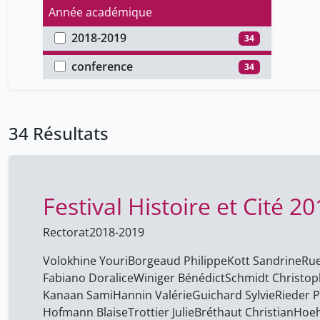
Année académique
2018-2019
34
Type de document
conference
34
34 Résultats
Festival Histoire et Cité 2
Rectorat
2018-2019
Volokhine Youri
Borgeaud Philippe
Kott Sandrine
Rue
Fabiano Doralice
Winiger Bénédict
Schmidt Christo
Kanaan Sami
Hannin Valérie
Guichard Sylvie
Rieder P
Hofmann Blaise
Trottier Julie
Bréthaut Christian
Hoeh