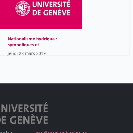
Rodogno Davide
34
Rostain Stéphen
34
Roulin Alexandre
34
Römer Thomas
34
Nationalisme hydrique :
symboliques et
Salerno Gabriel
34
imaginaires collectifs
jeudi 28 mars 2019
Sall Moustapha
34
Sandoz Corinne
34
Sarr Cathy
34
Sartre Maurice
34
Schmidt Christophe
34
Shubber Zaki
34
Souyri Pierre-François
34
Szuromi Borbàla
34