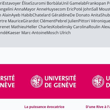
ri
Estavoyer Élise
Szuromi Borbàla
Unil Gamelab
Frankopan P
Angelini Anna
Mayor Anne
Huysecom Eric
Poté John
Sall Mous
 Alain
Ayeb Habib
Chatelard Géraldine
De Donato Anita
Shub
rtre Maurice
Girardot Clément
Pebrel Julien
Pittori Véroniqu
renet Mathieu
Heller Charles
Kobelinsky Carolina
Roulin Ale
endé
Kaeser Marc-Antoine
Mosch Ulrich
La puissance évocatrice
D’une Rive à l'