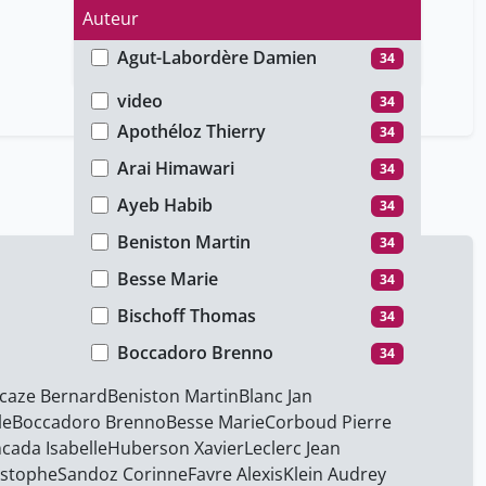
Auteur
Agut-Labordère Damien
34
Type de média
Angelini Anna
34
video
34
Apothéloz Thierry
34
Arai Himawari
34
Ayeb Habib
34
Beniston Martin
34
Besse Marie
34
Bischoff Thomas
34
Boccadoro Brenno
34
Bourg Dominique
34
caze Bernard
Beniston Martin
Blanc Jan
le
Boccadoro Brenno
Besse Marie
Corboud Pierre
Boyadgian Benji
34
cada Isabelle
Huberson Xavier
Leclerc Jean
Brunier Isabelle
34
istophe
Sandoz Corinne
Favre Alexis
Klein Audrey