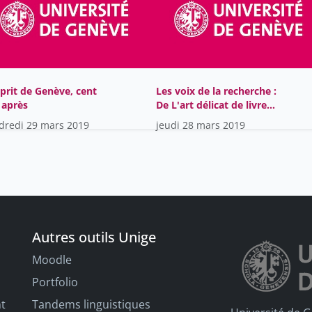
sprit de Genève, cent
Les voix de la recherche :
 après
De L'art délicat de livrer
médecine
dredi 29 mars 2019
jeudi 28 mars 2019
Autres outils Unige
Moodle
Portfolio
nt
Tandems linguistiques