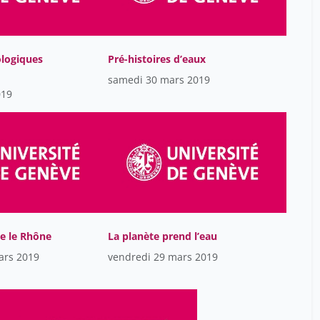
Mayor Anne
34
Mercier Maurine
34
ologiques
Pré-histoires d’eaux
Mohr Patrick
34
samedi 30 mars 2019
Moncada Isabelle
019
34
Mosch Ulrich
34
Pagano Emmanuelle
34
Pebrel Julien
34
Pittori Véronique
34
Poté John
34
le le Rhône
La planète prend l’eau
Prevedello Maxime
34
ars 2019
vendredi 29 mars 2019
Rey Christophe
34
Reynard Emmanuel
34
Rieder Philip
34