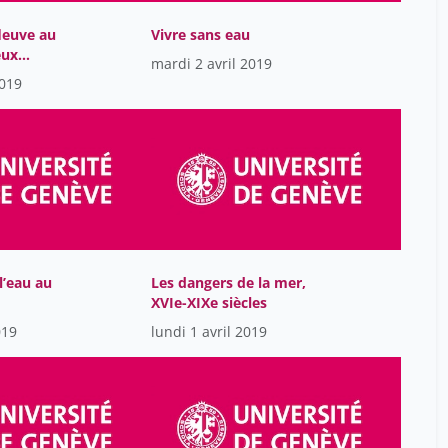
Huysecom Eric
34
Jarrige François
fleuve au
Vivre sans eau
34
eux
mardi 2 avril 2019
Kaeser Marc-Antoine
34
2019
Kanaan Sami
34
Klein Audrey
34
Kobelinsky Carolina
34
Leclerc Jean
34
Lehoërff Anne
34
Lemarié Jérémy
34
l’eau au
Les dangers de la mer,
XVIe-XIXe siècles
Lescaze Bernard
34
019
lundi 1 avril 2019
Louis-Courvoisier Micheline
34
Lucien Akhet Téwendé
34
Malbos Lucie
34
Mallard Grégoire
34