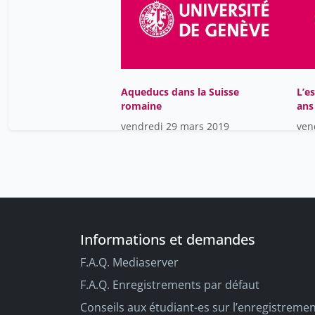
Aqueducs dans la Suisse
L’e
romaine
ans
vendredi 29 mars 2019
ven
Informations et demandes
F.A.Q. Mediaserver
F.A.Q. Enregistrements par défaut
Conseils aux étudiant-es sur l’enregistreme