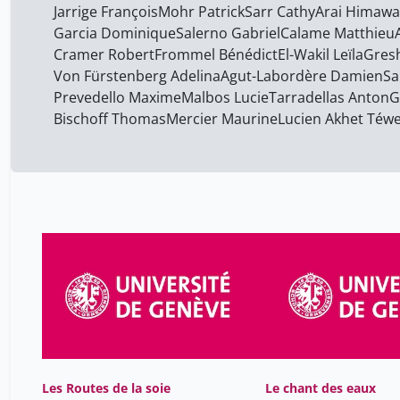
Jarrige François
Mohr Patrick
Sarr Cathy
Arai Himawa
Garcia Dominique
Salerno Gabriel
Calame Matthieu
Cramer Robert
Frommel Bénédict
El-Wakil Leïla
Gresh
Von Fürstenberg Adelina
Agut-Labordère Damien
Sa
Prevedello Maxime
Malbos Lucie
Tarradellas Anton
G
Bischoff Thomas
Mercier Maurine
Lucien Akhet Téw
Les Routes de la soie
Le chant des eaux