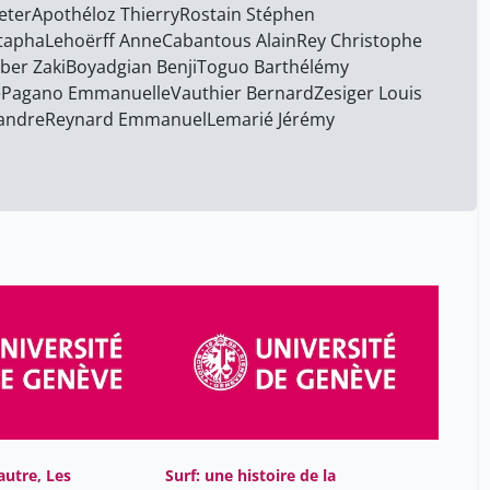
eter
Apothéloz Thierry
Bréthaut Christian
Rostain Stéphen
34
tapha
Lehoërff Anne
Cabantous Alain
Rey Christophe
Cabantous Alain
34
ber Zaki
Boyadgian Benji
Toguo Barthélémy
Calame Matthieu
34
e
Pagano Emmanuelle
Vauthier Bernard
Zesiger Louis
xandre
Reynard Emmanuel
Lemarié Jérémy
Chatelard Géraldine
34
Corboud Pierre
34
Cramer Robert
34
De Donato Anita
34
El-Wakil Leïla
34
Estavoyer Élise
34
Fabiano Doralice
34
Farré Sébastien
34
Favre Alexis
34
Frankopan Peter
34
autre, Les
Surf: une histoire de la