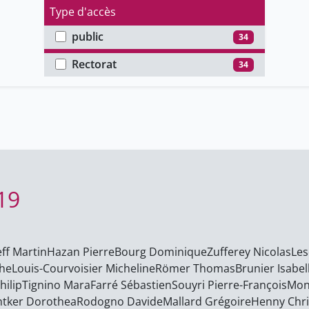
Type d'accès
public
34
Faculté
Rectorat
34
019
ff Martin
Hazan Pierre
Bourg Dominique
Zufferey Nicolas
Les
phe
Louis-Courvoisier Micheline
Römer Thomas
Brunier Isabel
hilip
Tignino Mara
Farré Sébastien
Souyri Pierre-François
Mon
tker Dorothea
Rodogno Davide
Mallard Grégoire
Henny Chr