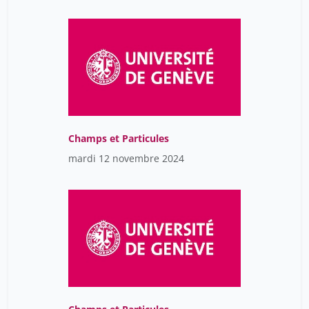
Jacot-Descombes Caroline
14
Jaekel Martin
34
Jaillard Dominique
12
Jambé Carmen
34
James Miners
1
Jasmine Abdulcadir
24
Champs et Particules
Jean-Louis Frossard
2
mardi 12 novembre 2024
Jean-Luc Reny
1
Jean-Yves Corajod
10
Jeanbourquin Jérémy
8
Jeannerat Damien
34
Jelicic André
34
Jenn Prénom
14