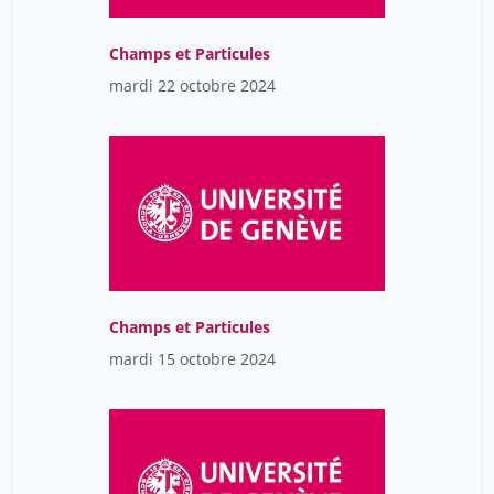
Kalumiya Kabeza
8
Champs et Particules
Karatolou Dimitra
21
mardi 22 octobre 2024
Katanaev Vladimir L.
2
Kathiravelu Arjun
2
Kestel Dévora
9
Khalidy Jad
1
Khalidy Nadim
1
Khraisha Tamer
34
Champs et Particules
Kien Anaïs
12
mardi 15 octobre 2024
Kimberly Kline
1
Klara Posfay-Barbe
10
Klein Étienne
17
Klimecki Olga
5