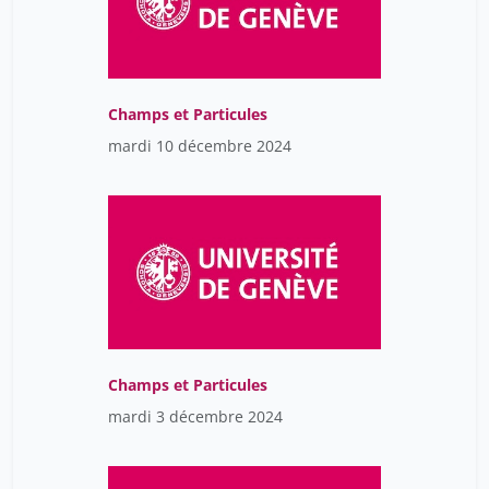
Gurary Samuel
1
Guénoun Denis
8
Götti Yasaman
8
Champs et Particules
Hanson Karl
15
mardi 10 décembre 2024
Helliwell Stephen
21
Hemels Sigrid
6
Henry Luc
21
Henry Peter
8
Herrmann François
1
Hiltpold Anne
2
Champs et Particules
Hirschmann Barbara
34
mardi 3 décembre 2024
Hoegger Francesca
8
Honegger Caroline
6