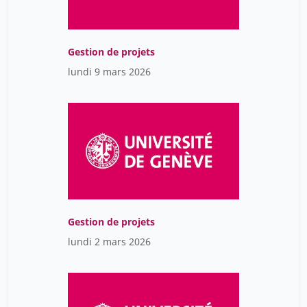
Chesneau Isabelle
4
Chetail Vincent
38
Gestion de projets
Chevalier Léonie
12
lundi 9 mars 2026
Chopelin Paul
28
Choplin Armelle
12
Christin Olivier
42
Christina Kitsos
11
Chuard Nathalie
3
Cicchini Marco
58
Gestion de projets
Clerc Frédéric
1
lundi 2 mars 2026
Clerc Thomas
18
Clémence Jung
9
Cockburn Tom
20