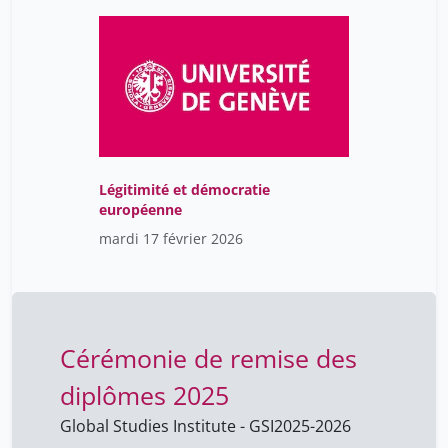
Foa Jérémie
12
Fontana Pierre
38
Fontanellaz Adrien
4
Fontanet Nathalie
3
Fontannaz Diana
28
Légitimité et démocratie
Fornerod Nicolas
72
européenne
Foscallo Caroline
9
mardi 17 février 2026
Foucher Michel
6
Francioli Patrick
25
Franck Julie
1
Cérémonie de remise des
Franco Luisa
3
diplômes 2025
Frank Jason
11
Global Studies Institute - GSI
2025-2026
Frederic Bernard
67