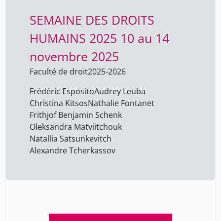
Frédéric Koller
1
SEMAINE DES DROITS
Frédéric Lador
4
HUMAINS 2025 10 au 14
Frédéric Varone
118
novembre 2025
Fudge Bruce
18
Faculté de droit
2025-2026
Fuselier Marie
4
Frédéric Esposito
Audrey Leuba
GRANDJEAN Didier
5
Christina Kitsos
Nathalie Fontanet
Gabay Cem
4
Frithjof Benjamin Schenk
Oleksandra Matviitchouk
Gaberell Simon
4
Natallia Satsunkevitch
Gaggini Cristina
4
Alexandre Tcherkassov
Gaggioli Gloria
7
Galliot Brigitte
3
Gangarossa Laurie
4
Gardelis Panagiotis
2