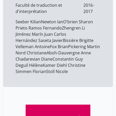
Faculté de traduction et
2016-
Newton Ian
7
d'interprétation
2017
Nord Christiane
7
Seeber Kilian
Newton Ian
O'brien Sharon
O'Brien Sharon
7
Prieto Ramos Fernando
Zhengren Li
Pickering Martin
7
Jiménez Marín Juan Carlos
Hernández Saseta Javier
Bissière Brigitte
Prieto Ramos Fernando
7
Velleman Antoine
Fox Brian
Pickering Martin
Seeber Kilian
7
Nord Christiane
Aboh-Dauvergne Anne
Simmen Florian
Chadarevian Diane
Constantin Guy
7
Deguil Hélène
Kamer Diehl Christine
Stoll Nicole
7
Simmen Florian
Stoll Nicole
Tassos Fragos
1
Velleman Antoine
7
Zhengren Li
7