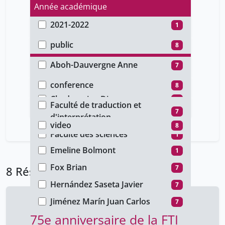
Année académique
2021-2022
1
Type d'accès
2016-2017
7
public
8
Auteur
Aboh-Dauvergne Anne
7
Type de document
Bissière Brigitte
7
conference
8
Faculté
Chadarevian Diane
7
Faculté de traduction et
Type de média
7
Constantin Guy
d'interprétation
7
video
8
Deguil Hélène
Faculté des sciences
7
1
Emeline Bolmont
1
Fox Brian
7
8 Résultats
Hernández Saseta Javier
7
Jiménez Marín Juan Carlos
7
75e anniversaire de la FTI
Kamer Diehl Christine
7