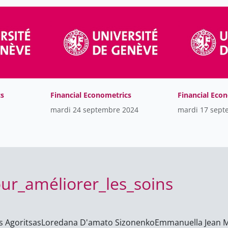
cs
Financial Econometrics
Financial Eco
mardi 24 septembre 2024
mardi 17 sept
ur_améliorer_les_soins
 Agoritsas
Loredana D'amato Sizonenko
Emmanuella Jean 