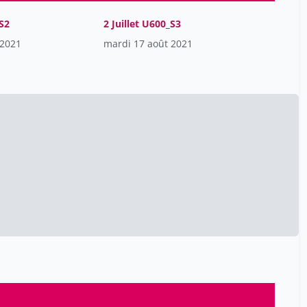
Kanaan Sami
15
Kane Marame
_S2
2 Juillet U600_S3
15
 2021
mardi 17 août 2021
Khalifa Hamdi
15
Kinga Igloi
8
Lachheb Monia
15
Landolt Carine
15
Lavoie Alain
15
Le Blanc Antoine
15
Ledoux Esther Léa
15
Loredana D'amato Sizonenko
8
Loren Nyna
15
Madrigal Victor
15
Mandicourt Guillaume
15
Markarian Quentin
15