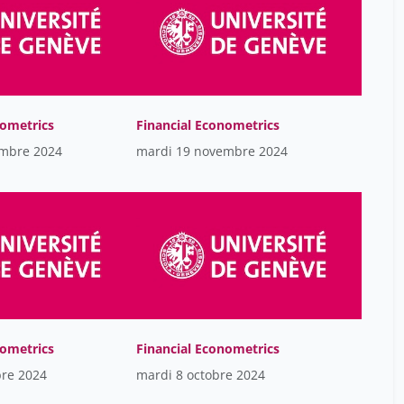
McQueer Khookha
15
Mecary Caroline
15
Mejri Deon
15
Milan Bonté
15
nometrics
Financial Econometrics
Miranda Ferdinando
15
embre 2024
mardi 19 novembre 2024
Mohamed Zahed Ludovic
15
Mousa Mohammad
15
Nicky Nicky
15
Nkom Alice
15
Nolan Helen
15
Ntumbi Ginette
15
nometrics
Financial Econometrics
Palancade Stéphanie
15
bre 2024
mardi 8 octobre 2024
Paquet Stéphane
15