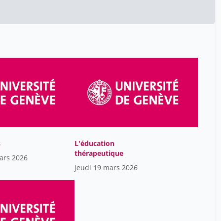
Zamora-Cruz Clémence
15
Zerbo Adama
15
Zimmerman Nesa
15
Zoltan Pataky
8
rigoli juan
15
s
L'éducation
thérapeutique
ars 2026
jeudi 19 mars 2026