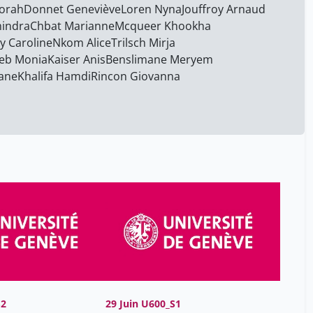
orah
Donnet Geneviève
Blake BLACK
Loren Nyna
Jouffroy Arnaud
15
indra
Chbat Marianne
Mcqueer Khookha
Boateng Melody
15
y Caroline
Nkom Alice
Trilsch Mirja
Boisvert Michèle
15
eb Monia
Kaiser Anis
Benslimane Meryem
ane
Khalifa Hamdi
Rincon Giovanna
Breault Laurent
15
Brousseau Elisabeth
15
Cachin Sylvie
15
Chbat Marianne
15
Christine Martinez-Fortis
8
Distexhe Aline
15
Donnet Geneviève
15
Duchatellier Moetsi
15
Duplan Karine
15
Dureux Hélène
15
S2
29 Juin U600_S1