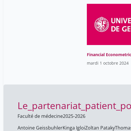
Financial Econometri
mardi 1 octobre 2024
Le_partenariat_patient_po
Faculté de médecine
2025-2026
Antoine Geissbuhler
Kinga Igloi
Zoltan Pataky
Thomas