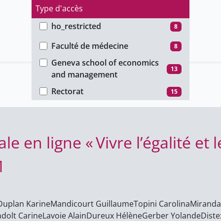
Type d'accès
ho_restricted
8
Faculté
public
15
Faculté de médecine
8
unige_restricted
13
Geneva school of economics
13
and management
Rectorat
15
e en ligne « Vivre l’égalité et l
1
Duplan Karine
Mandicourt Guillaume
Topini Carolina
Miranda
dolt Carine
Lavoie Alain
Dureux Hélène
Gerber Yolande
Diste