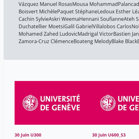
Vázquez Manuel Rosas
Mousa Mohammad
Palancad
Boisvert Michèle
Paquet Stéphane
Ledoux Esther Lé
Cachin Sylvie
Askri Weema
Hennani Soufianne
Ateh 
Duchatellier Moetsi
Galil Gabriel
Villalobos Carlos
No
Mohamed Zahed Ludovic
Madrigal Victor
Bastien Jan
Zamora-Cruz Clémence
Boateng Melody
Blake Black
30 Juin U300
30 Juin U600_S3