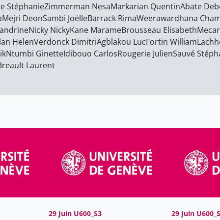
e Stéphanie
Zimmerman Nesa
Markarian Quentin
Abate Deb
a
Mejri Deon
Sambi Joëlle
Barrack Rima
Weerawardhana Cham
Sandrine
Nicky Nicky
Kane Marame
Brousseau Elisabeth
Mecar
lan Helen
Verdonck Dimitri
Agblakou Luc
Fortin William
Lachh
ik
Ntumbi Ginette
Idibouo Carlos
Rougerie Julien
Sauvé Stéph
Breault Laurent
29 Juin U600_S3
29 Juin U600_