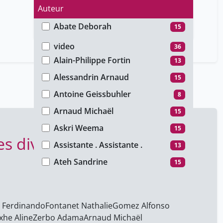
Auteur
Abate Deborah
15
Type de média
Agblakou Luc
15
video
36
Alain-Philippe Fortin
13
Alessandrin Arnaud
15
Antoine Geissbuhler
8
Arnaud Michaël
15
Askri Weema
15
es diversités dans la
Assistante . Assistante .
13
Ateh Sandrine
15
Barrack Rima
15
Bastien Janik
15
 Ferdinando
Fontanet Nathalie
Gomez Alfonso
Benslimane Meryem
15
xhe Aline
Zerbo Adama
Arnaud Michaël