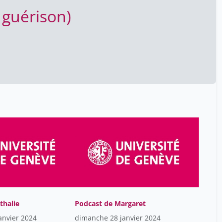
Glowczewski Barbara
1
 guérison)
Goldhagen Jeffrey
10
Gonzales Antonio
1
Gorshenin Svetlana
1
Gosse Tiphaine
1
Grangé-Praderas Pierre
1
Grenouilleau Olivier
1
Gretz Mélanie
38
Gueddi Salah
2
Gunnlaugsson Geir
10
Hagemann Hans-Rudolf
38
Harbarth Stephan
7
thalie
Podcast de Margaret
Heller Yvon
10
anvier 2024
dimanche 28 janvier 2024