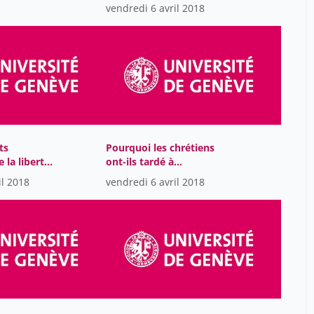
culturelles, imaginaires
Butticaz Simon
1
vendredi 6 avril 2018
et politiques
Calvi Fabrizio
1
Carneiro Da Silva Rodrigo
6
Chapoutot Johann
1
Chetail Vincent
38
Chopelin Paul
1
Coppin Géraldine
ts
Pourquoi les chrétiens
38
e la liberté
ont-ils tardé à
Costello Anthony
10
 dans
condamner l’esclavage?
il 2018
vendredi 6 avril 2018
erne
Courvoisier Thierry
38
Crittin Pascal
1
DEONNA Julien
38
Dalwai Samir
10
Davodeau Etienne
1