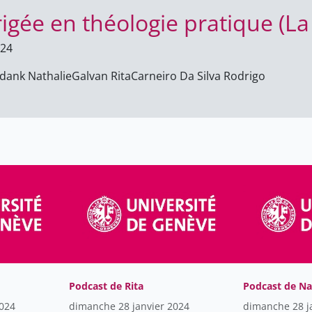
igée en théologie pratique (La
024
dank Nathalie
Galvan Rita
Carneiro Da Silva Rodrigo
Podcast de Rita
Podcast de Na
2024
dimanche 28 janvier 2024
dimanche 28 j