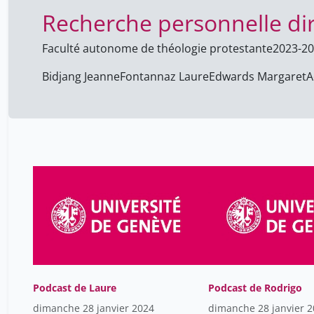
Recherche personnelle dir
Faculté autonome de théologie protestante
2023-2
Bidjang Jeanne
Fontannaz Laure
Edwards Margaret
A
Podcast de Laure
Podcast de Rodrigo
dimanche 28 janvier 2024
dimanche 28 janvier 