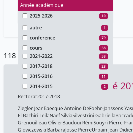
Année académique
2025-2026
10
Type de document
2024-2025
11
autre
1
2023-2024
13
conference
79
2022-2023
5
cours
38
118 Résultats
2021-2022
38
2017-2018
28
2015-2016
11
Festival Histoire et Cité 2
2014-2015
2
Rectorat
2017-2018
Ziegler Jean
Baecque Antoine De
Foehr-Janssens Ya
El Bachiri Leila
Naef Silvia
Silvestrini Gabriella
Boccad
Grenouilleau Olivier
Baudouï Rémi
Souyri Pierre-Fra
Glowczewski Barbara
Josse Pierre
Urbain Jean-Didier