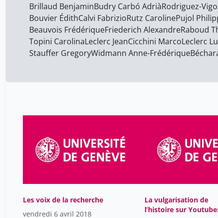
Brillaud Benjamin
Budry Carbó Adrià
Rodriguez-Vig
Bouvier Édith
Calvi Fabrizio
Rutz Caroline
Pujol Phili
Beauvois Frédérique
Friederich Alexandre
Raboud Th
Topini Carolina
Leclerc Jean
Cicchini Marco
Leclerc L
Stauffer Gregory
Widmann Anne-Frédérique
Béchar
Les voix de la recherche
La vulgarisation de
l’histoire sur Youtube
vendredi 6 avril 2018