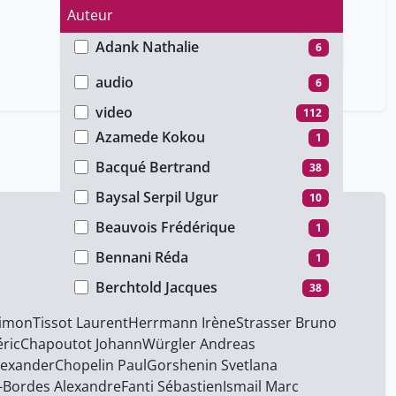
Auteur
Adank Nathalie
6
Type de média
Alessandro Casini
6
audio
6
Amberg Lorenzo
38
video
112
Azamede Kokou
1
Bacqué Bertrand
38
Baysal Serpil Ugur
10
Beauvois Frédérique
1
Bennani Réda
1
Berchtold Jacques
38
Besse Marie
38
Simon
Tissot Laurent
Herrmann Irène
Strasser Bruno
ric
Chapoutot Johann
Würgler Andreas
Bidjang Jeanne
6
lexander
Chopelin Paul
Gorshenin Svetlana
Birchmeier Stéphane
2
-Bordes Alexandre
Fanti Sébastien
Ismail Marc