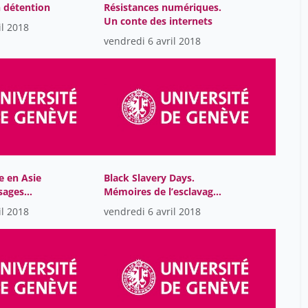
Desplands Béatrice
38
n détention
Résistances numériques.
Un conte des internets
Despot Slobodan
1
il 2018
vendredi 6 avril 2018
Diego Molina Pérez
1
Dominicé Dao Melissa
38
Dubois-dit-Bonclaude
38
Stéphane
Duperrex olivier
10
Dupuis Sylviane
38
re en Asie
Black Slavery Days.
Durgnat-Sciboz Christine
10
usages
Mémoires de l’esclavage
Durieux-Paillard Sophie
la
dans le roots reggae
5
il 2018
vendredi 6 avril 2018
jamaïcain des années 70
Edwards Margaret
6
Eigenmann Julie
1
El Bachiri Leila
1
Elsig Frédéric
38