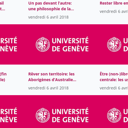
il
Un pas devant l’autre:
Rester libre e
t
une philosophie de la
vendredi 6 avr
marche
vendredi 6 avril 2018
(fin
Rêver son territoire: les
Être (non-)lib
le)
Aborigènes d’Australie
centrale: les 
aujourd’hui
politiques de 
vendredi 6 avril 2018
vendredi 6 avr
littérature