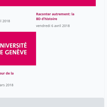
Emmanuel Biver
7
Esposito Frédéric
1
Raconter autrement: la
BD d’histoire
Fanti Sébastien
il 2018
1
vendredi 6 avril 2018
Flückiger Yves
10
Fontana Marion
11
Fontana Pierre
52
Fontannaz Laure
6
Frei Constance
38
Friederich Alexandre
1
eur de la
Galvan Rita
6
ars 2018
Gerber Michael
10
Giannakopoulos Panteleimon
2
Gisin Nicolas
38