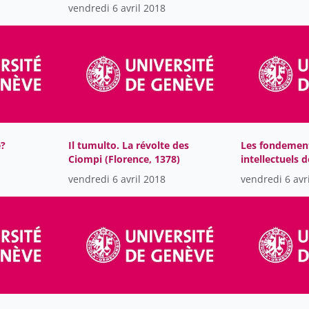
pendant la Première
vendredi 6 avril 2018
 de
Guerre mondiale
e?
Il tumulto. La révolte des
Les fondemen
Ciompi (Florence, 1378)
intellectuels d
de conscience
vendredi 6 avril 2018
vendredi 6 avr
l’Europe mod