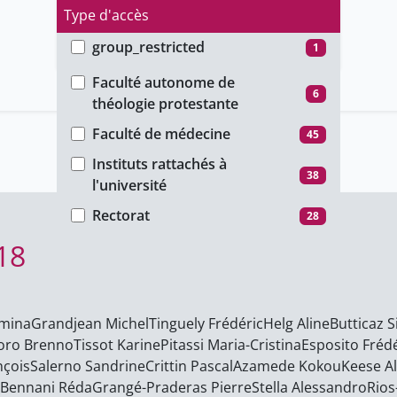
Type d'accès
group_restricted
1
Faculté
ho_restricted
31
Faculté autonome de
6
théologie protestante
password_restricted
6
Faculté de médecine
45
public
80
Instituts rattachés à
38
l'université
Rectorat
28
018
smina
Grandjean Michel
Tinguely Frédéric
Helg Aline
Butticaz 
oro Brenno
Tissot Karine
Pitassi Maria-Cristina
Esposito Frédé
nçois
Salerno Sandrine
Crittin Pascal
Azamede Kokou
Keese A
Bennani Réda
Grangé-Praderas Pierre
Stella Alessandro
Rios