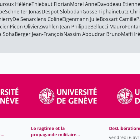
ouroux Hélène
Thiebaut Florian
Morel Anne
Davodeau Etienn
ppe
Schneiter Jonas
Despot Slobodan
Gosse Tiphaine
Lutz Chri
ierry
De Senarclens Coline
Eigenmann Julie
Bossart Camille
P
ucien
Picon Olivier
Zwahlen Jean Philippe
Bellucci Mauro
Fonta
a Soha
Berger Jean-François
Nassim Aboudrar Bruno
Maffi Ir
Le ragtime et la
DesLibération
:
propagande militaire
vendredi 6 avr