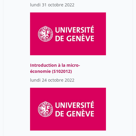
lundi 31 octobre 2022
Vifian Frédéric
1
Zaki Myret
3
dermange françois
5
favez nicolas
3
ferrary michel
4
ferro-luzzi giovanni
443
Introduction à la micro-
ferry jean-marc
18
économie (S102012)
kammermann Remy
2
lundi 24 octobre 2022
schwok rené
1