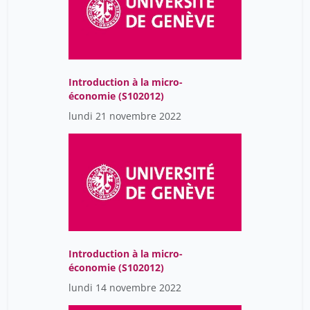
Mione Marcel
3
Najy Cenni
1
Nicolet Sarah
5
Introduction à la micro-
Nicolier Eric
1
économie (S102012)
Pelizzari Alessandro
lundi 21 novembre 2022
1
Pereira Aguirre
2
Perrin Denis
1
Petrongolo Barbara
4
Piguet Etienne
10
Queisser Monika
4
Introduction à la micro-
Raboud Didier
1
économie (S102012)
Rashid Bahar
12
lundi 14 novembre 2022
Rashid Bahar
12