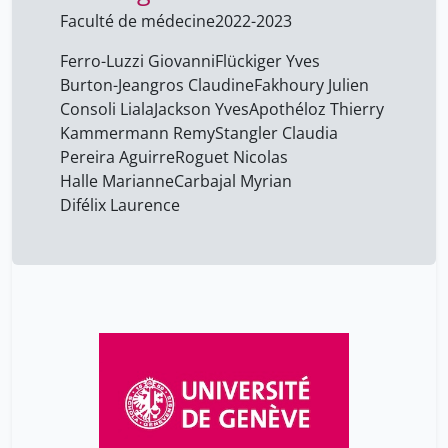
Faculté de médecine
2022-2023
Ferro-Luzzi Giovanni
Flückiger Yves
Burton-Jeangros Claudine
Fakhoury Julien
Consoli Liala
Jackson Yves
Apothéloz Thierry
Kammermann Remy
Stangler Claudia
Pereira Aguirre
Roguet Nicolas
Halle Marianne
Carbajal Myrian
Difélix Laurence